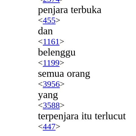
penjara terbuka
<
455
>
dan
<
1161
>
belenggu
<
1199
>
semua orang
<
3956
>
yang
<
3588
>
terpenjara itu terlucut
<
447
>