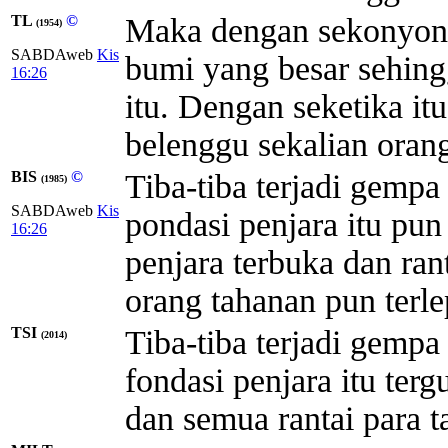
TL
©
Maka dengan sekonyon
(1954)
SABDAweb
Kis
bumi yang besar sehing
16:26
itu. Dengan seketika itu
belenggu sekalian orang
BIS
©
Tiba-tiba terjadi gempa
(1985)
SABDAweb
Kis
pondasi penjara itu pun
16:26
penjara terbuka dan ra
orang tahanan pun terle
TSI
Tiba-tiba terjadi gemp
(2014)
fondasi penjara itu ter
dan semua rantai para t