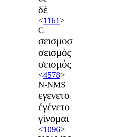
δέ
<
1161
>
C
σεισμοσ
σεισμὸς
σεισμός
<
4578
>
N-NMS
εγενετο
ἐγένετο
γίνομαι
<
1096
>