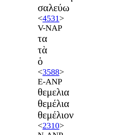
σαλεύω
<
4531
>
V-NAP
τα
τὰ
ὁ
<
3588
>
E-ANP
θεμελια
θεμέλια
θεμέλιον
<
2310
>