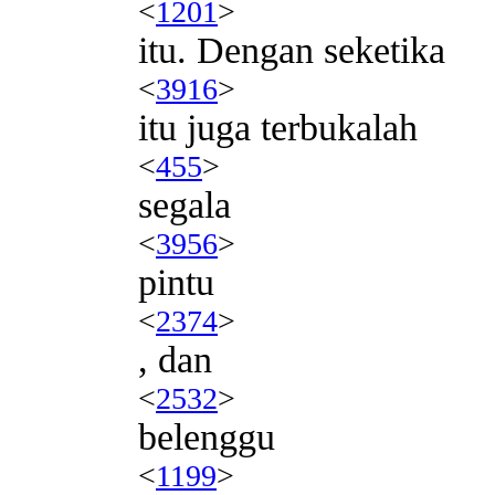
<
1201
>
itu. Dengan seketika
<
3916
>
itu juga terbukalah
<
455
>
segala
<
3956
>
pintu
<
2374
>
, dan
<
2532
>
belenggu
<
1199
>