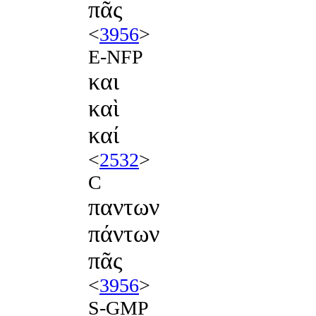
πᾶς
<
3956
>
E-NFP
και
καὶ
καί
<
2532
>
C
παντων
πάντων
πᾶς
<
3956
>
S-GMP