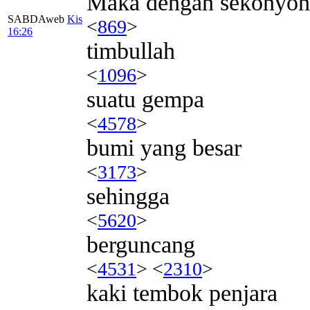
Maka dengan sekonyo
SABDAweb
Kis
<
869
>
16:26
timbullah
<
1096
>
suatu gempa
<
4578
>
bumi yang besar
<
3173
>
sehingga
<
5620
>
berguncang
<
4531
> <
2310
>
kaki tembok penjara