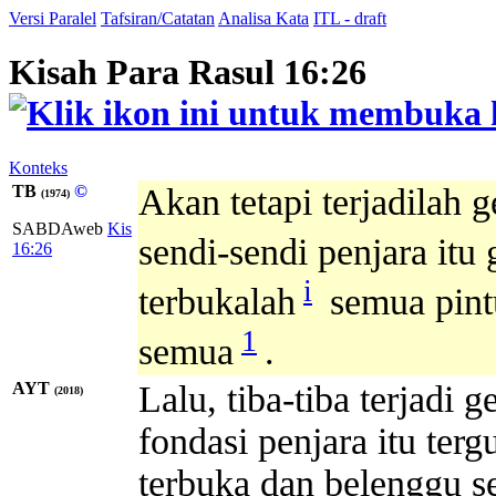
Versi Paralel
Tafsiran/Catatan
Analisa Kata
ITL - draft
Kisah Para Rasul 16:26
Konteks
TB
©
Akan tetapi terjadilah
(1974)
SABDAweb
Kis
sendi-sendi penjara itu
16:26
i
terbukalah
semua pintu
1
semua
.
AYT
Lalu, tiba-tiba terjadi
(2018)
fondasi penjara itu ter
terbuka dan belenggu se