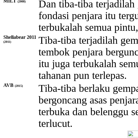
MILT
Dan tiba-tiba terjadil
(2008)
fondasi penjara itu terg
terbukalah semua pintu
Shellabear 2011
Tiba-tiba terjadilah g
(2011)
tembok penjara bergunc
itu juga terbukalah se
tahanan pun terlepas.
AVB
Tiba-tiba berlaku gemp
(2015)
bergoncang asas penjara
terbuka dan belenggu s
terlucut.