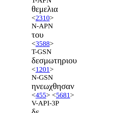
T-APN
θεμελια
<
2310
>
N-APN
του
<
3588
>
T-GSN
δεσμωτηριου
<
1201
>
N-GSN
ηνεωχθησαν
<
455
> <
5681
>
V-API-3P
δε