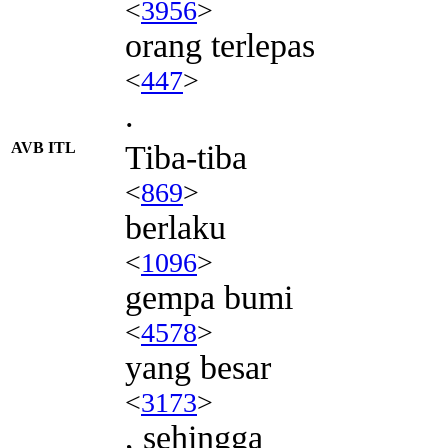
<
3956
>
orang terlepas
<
447
>
.
AVB ITL
Tiba-tiba
<
869
>
berlaku
<
1096
>
gempa bumi
<
4578
>
yang besar
<
3173
>
, sehingga