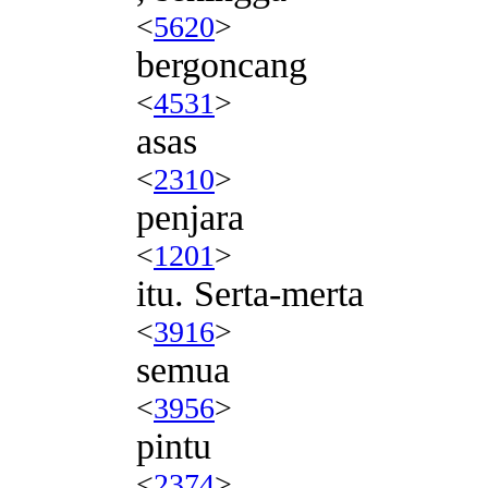
<
5620
>
bergoncang
<
4531
>
asas
<
2310
>
penjara
<
1201
>
itu. Serta-merta
<
3916
>
semua
<
3956
>
pintu
<
2374
>