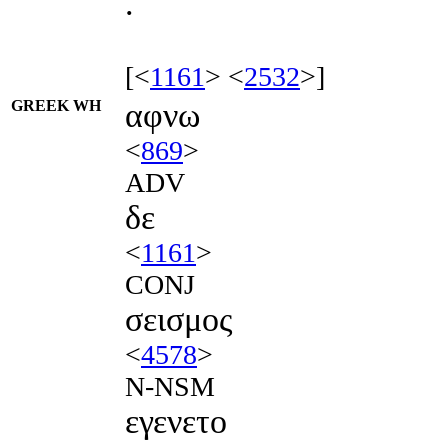
.
[<
1161
> <
2532
>]
GREEK WH
αφνω
<
869
>
ADV
δε
<
1161
>
CONJ
σεισμος
<
4578
>
N-NSM
εγενετο