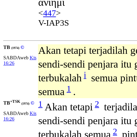
ἀνίημι
<
447
>
V-IAP3S
TB
©
Akan tetapi terjadilah
(1974)
SABDAweb
Kis
sendi-sendi penjara itu
16:26
i
terbukalah
semua pintu
1
semua
.
+TSK
1
2
TB
©
Akan tetapi
terjadil
(1974)
SABDAweb
Kis
sendi-sendi penjara itu
16:26
2
terbukalah semua
pin