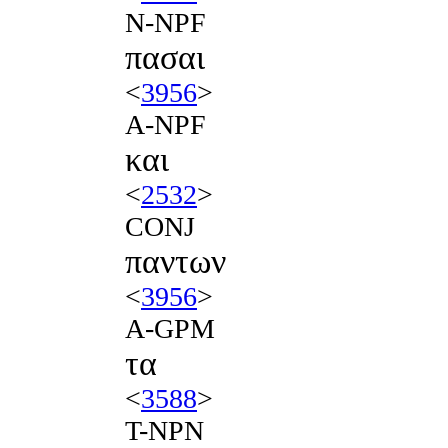
N-NPF
πασαι
<
3956
>
A-NPF
και
<
2532
>
CONJ
παντων
<
3956
>
A-GPM
τα
<
3588
>
T-NPN