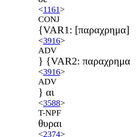
<
1161
>
CONJ
{VAR1: [παραχρημα]
<
3916
>
ADV
} {VAR2: παραχρημα
<
3916
>
ADV
} αι
<
3588
>
T-NPF
θυραι
<
2374
>