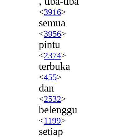
, tiba-tiba
<
3916
>
semua
<
3956
>
pintu
<
2374
>
terbuka
<
455
>
dan
<
2532
>
belenggu
<
1199
>
setiap