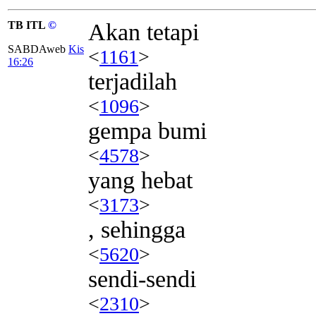
TB ITL
©
Akan tetapi
SABDAweb
Kis
<
1161
>
16:26
terjadilah
<
1096
>
gempa bumi
<
4578
>
yang hebat
<
3173
>
, sehingga
<
5620
>
sendi-sendi
<
2310
>