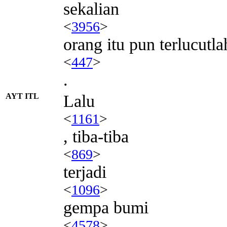
sekalian
<
3956
>
orang itu pun terlucutla
<
447
>
.
AYT ITL
Lalu
<
1161
>
, tiba-tiba
<
869
>
terjadi
<
1096
>
gempa bumi
<
4578
>