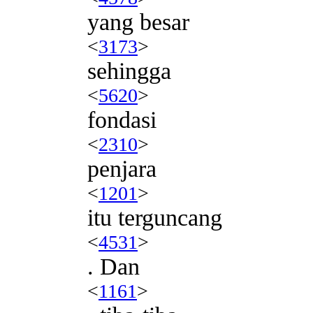
yang besar
<
3173
>
sehingga
<
5620
>
fondasi
<
2310
>
penjara
<
1201
>
itu terguncang
<
4531
>
. Dan
<
1161
>