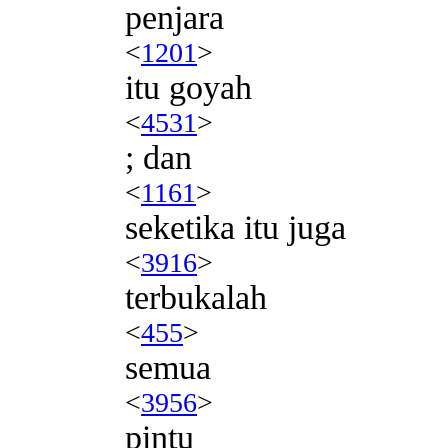
penjara
<
1201
>
itu goyah
<
4531
>
; dan
<
1161
>
seketika itu juga
<
3916
>
terbukalah
<
455
>
semua
<
3956
>
pintu