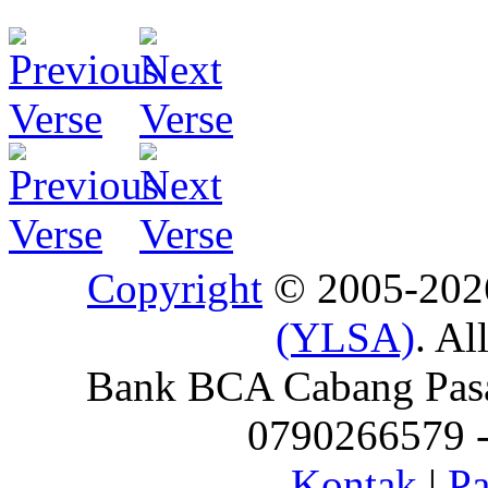
Copyright
© 2005-20
(YLSA)
. Al
Bank BCA Cabang Pasar
0790266579 - 
Kontak
|
Pa