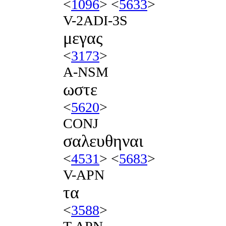
<
1096
> <
5633
>
V-2ADI-3S
μεγας
<
3173
>
A-NSM
ωστε
<
5620
>
CONJ
σαλευθηναι
<
4531
> <
5683
>
V-APN
τα
<
3588
>