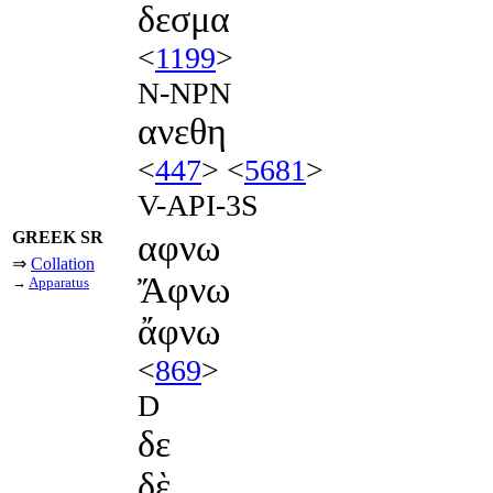
δεσμα
<
1199
>
N-NPN
ανεθη
<
447
> <
5681
>
V-API-3S
GREEK SR
αφνω
⇒
Collation
Ἄφνω
→
Apparatus
ἄφνω
<
869
>
D
δε
δὲ