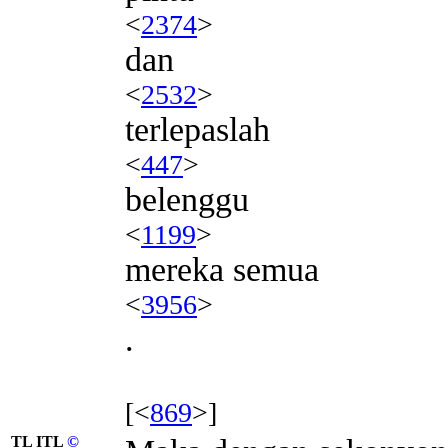
<
2374
>
dan
<
2532
>
terlepaslah
<
447
>
belenggu
<
1199
>
mereka semua
<
3956
>
.
[<
869
>]
TL ITL
©