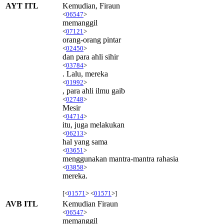
AYT ITL
Kemudian, Firaun
<
06547
>
memanggil
<
07121
>
orang-orang pintar
<
02450
>
dan para ahli sihir
<
03784
>
. Lalu, mereka
<
01992
>
, para ahli ilmu gaib
<
02748
>
Mesir
<
04714
>
itu, juga melakukan
<
06213
>
hal yang sama
<
03651
>
menggunakan mantra-mantra rahasia
<
03858
>
mereka.
[<
01571
> <
01571
>]
AVB ITL
Kemudian Firaun
<
06547
>
memanggil