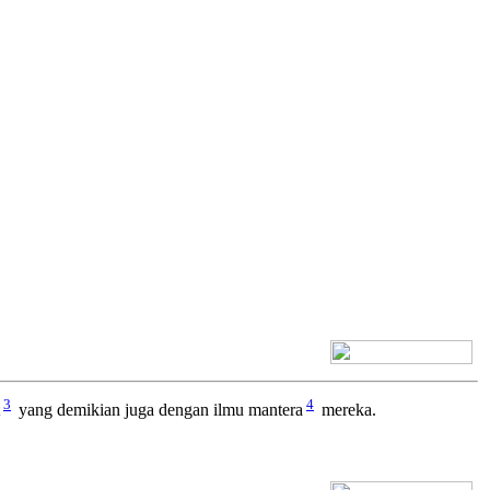
[+] Bhs. Inggris
3
4
yang demikian juga dengan ilmu mantera
mereka.