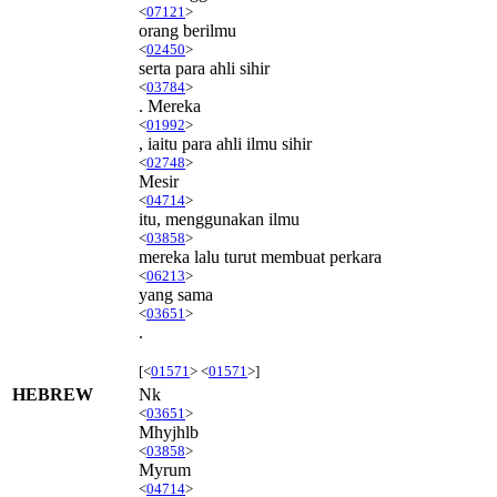
<
07121
>
orang berilmu
<
02450
>
serta para ahli sihir
<
03784
>
. Mereka
<
01992
>
, iaitu para ahli ilmu sihir
<
02748
>
Mesir
<
04714
>
itu, menggunakan ilmu
<
03858
>
mereka lalu turut membuat perkara
<
06213
>
yang sama
<
03651
>
.
[<
01571
> <
01571
>]
HEBREW
Nk
<
03651
>
Mhyjhlb
<
03858
>
Myrum
<
04714
>