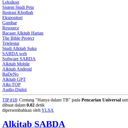
Leksikon
Sistem Studi Peta
Ilustrasi Khotbah
Ekspositori
Gambar
Resource
Bacaan Alkitab Harian
The Bible Project
Tetelestai
Studi Alkitab Suku
SABDA web
Software SABDA
Alkitab Mobile
Alkitab Android
BaDeNo
Alkitab GPT
Alki-TOP
Audio-Diglot
TIP #18
: Centang "Hanya dalam TB" pada
Pencarian Universal
unt
dibuat dalam
0.02
detik
dipersembahkan oleh
YLSA
Alkitab SABDA