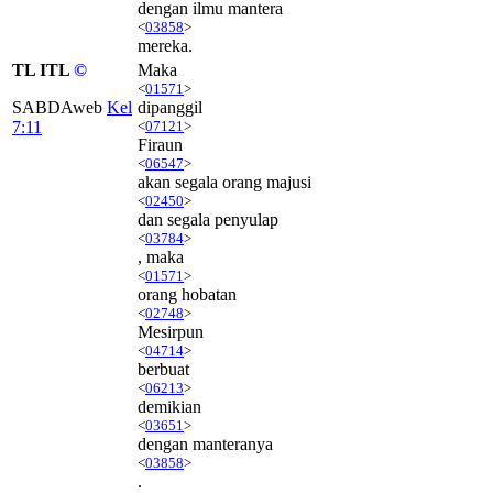
dengan ilmu mantera
<
03858
>
mereka.
TL ITL
©
Maka
<
01571
>
SABDAweb
Kel
dipanggil
7:11
<
07121
>
Firaun
<
06547
>
akan segala orang majusi
<
02450
>
dan segala penyulap
<
03784
>
, maka
<
01571
>
orang hobatan
<
02748
>
Mesirpun
<
04714
>
berbuat
<
06213
>
demikian
<
03651
>
dengan manteranya
<
03858
>
.