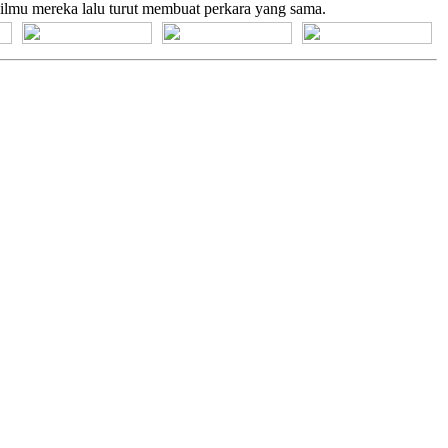
n ilmu mereka lalu turut membuat perkara yang sama.
[+] Bhs. Suku
[+] Bhs. Indonesia
[+] Bhs. Inggris