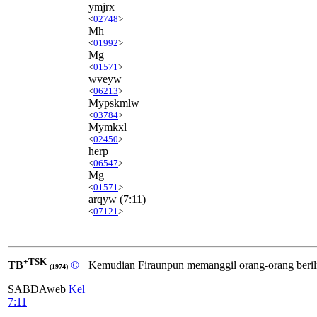
ymjrx
<
02748
>
Mh
<
01992
>
Mg
<
01571
>
wveyw
<
06213
>
Mypskmlw
<
03784
>
Mymkxl
<
02450
>
herp
<
06547
>
Mg
<
01571
>
arqyw
(7:11)
<
07121
>
+TSK
TB
©
Kemudian Firaunpun memanggil orang-orang beri
(1974)
SABDAweb
Kel
7:11