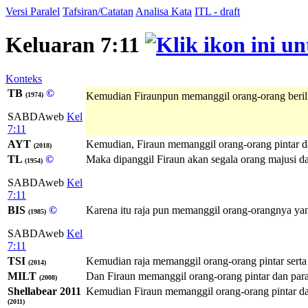
Versi Paralel
Tafsiran/Catatan
Analisa Kata
ITL - draft
Keluaran 7:11
Konteks
TB
©
Kemudian Firaunpun memanggil orang-orang berilmu
(1974)
SABDAweb
Kel
7:11
AYT
Kemudian, Firaun memanggil orang-orang pintar dan
(2018)
TL
©
Maka dipanggil Firaun akan segala orang majusi 
(1954)
SABDAweb
Kel
7:11
BIS
©
Karena itu raja pun memanggil orang-orangnya yang
(1985)
SABDAweb
Kel
7:11
TSI
Kemudian raja memanggil orang-orang pintar serta
(2014)
MILT
Dan Firaun memanggil orang-orang pintar dan para
(2008)
Shellabear 2011
Kemudian Firaun memanggil orang-orang pintar dan
(2011)