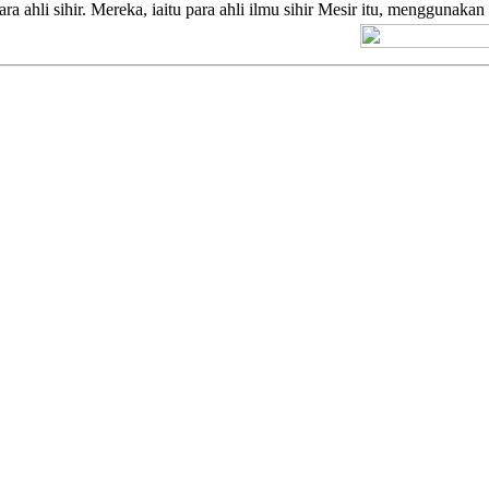
 ahli sihir. Mereka, iaitu para ahli ilmu sihir Mesir itu, menggunaka
[+] Kuno