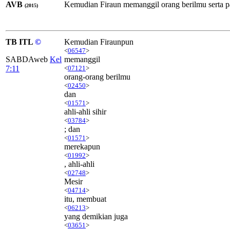
AVB
Kemudian Firaun memanggil orang berilmu serta para
(2015)
TB ITL
©
Kemudian Firaunpun
<
06547
>
SABDAweb
Kel
memanggil
7:11
<
07121
>
orang-orang berilmu
<
02450
>
dan
<
01571
>
ahli-ahli sihir
<
03784
>
; dan
<
01571
>
merekapun
<
01992
>
, ahli-ahli
<
02748
>
Mesir
<
04714
>
itu, membuat
<
06213
>
yang demikian juga
<
03651
>