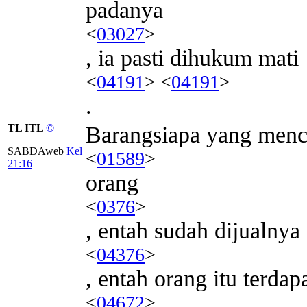
padanya
<
03027
>
, ia pasti dihukum mati
<
04191
> <
04191
>
.
TL ITL
©
Barangsiapa yang menc
SABDAweb
Kel
<
01589
>
21:16
orang
<
0376
>
, entah sudah dijualnya
<
04376
>
, entah orang itu terdap
<
04672
>