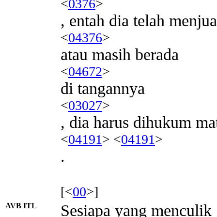
<
0376
>
, entah dia telah menju
<
04376
>
atau masih berada
<
04672
>
di tangannya
<
03027
>
, dia harus dihukum ma
<
04191
> <
04191
>
.
[<
00
>]
AVB ITL
Sesiapa yang menculik