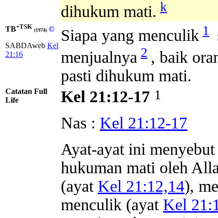
k
dihukum mati.
+TSK
1
TB
©
Siapa yang menculik
(1974)
SABDAweb
Kel
2
menjualnya
, baik ora
21:16
pasti dihukum mati.
Catatan Full
1
Kel 21:12-17
Life
Nas :
Kel 21:12-17
Ayat-ayat ini menyebut
hukuman mati oleh All
(ayat
Kel 21:12,14
), m
menculik (ayat
Kel 21: