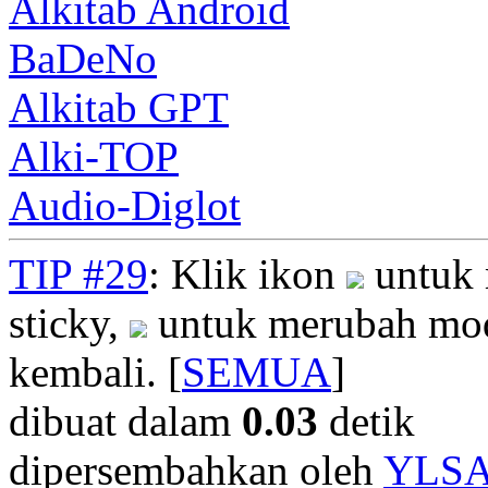
Alkitab Android
BaDeNo
Alkitab GPT
Alki-TOP
Audio-Diglot
TIP #29
: Klik ikon
untuk 
sticky,
untuk merubah mod
kembali. [
SEMUA
]
dibuat dalam
0.03
detik
dipersembahkan oleh
YLS