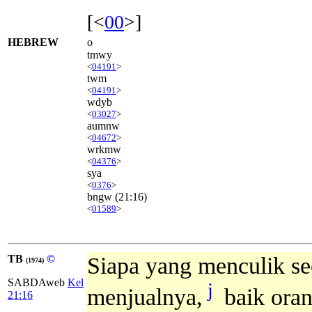
[<
00
>]
HEBREW
o
tmwy
<
04191
>
twm
<
04191
>
wdyb
<
03027
>
aumnw
<
04672
>
wrkmw
<
04376
>
sya
<
0376
>
bngw
(21:16)
<
01589
>
TB
©
Siapa yang menculik seo
(1974)
SABDAweb
Kel
j
menjualnya,
baik oran
21:16