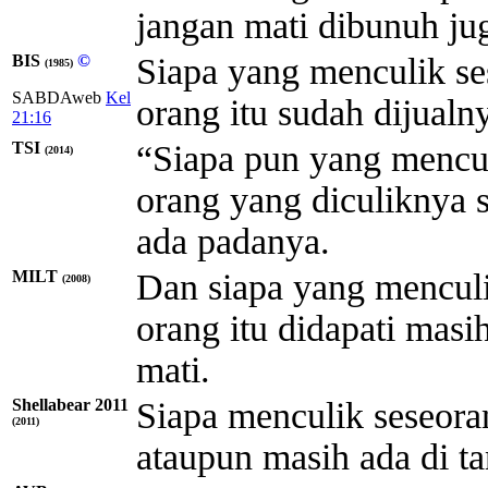
jangan mati dibunuh ju
BIS
©
Siapa yang menculik se
(1985)
SABDAweb
Kel
orang itu sudah dijualn
21:16
TSI
“Siapa pun yang mencul
(2014)
orang yang diculiknya 
ada padanya.
MILT
Dan siapa yang menculi
(2008)
orang itu didapati masi
mati.
Shellabear 2011
Siapa menculik seseoran
(2011)
ataupun masih ada di ta