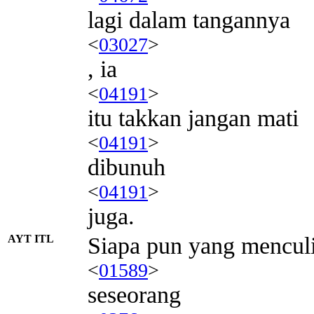
lagi dalam tangannya
<
03027
>
, ia
<
04191
>
itu takkan jangan mati
<
04191
>
dibunuh
<
04191
>
juga.
AYT ITL
Siapa pun yang mencul
<
01589
>
seseorang