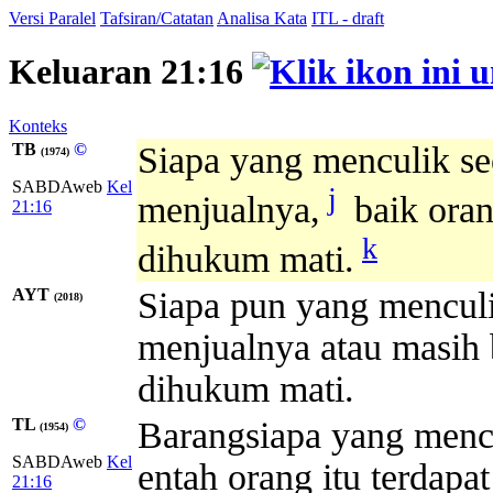
Versi Paralel
Tafsiran/Catatan
Analisa Kata
ITL - draft
Keluaran 21:16
Konteks
TB
©
Siapa yang menculik seo
(1974)
SABDAweb
Kel
j
menjualnya,
baik oran
21:16
k
dihukum mati.
AYT
Siapa pun yang menculik
(2018)
menjualnya atau masih 
dihukum mati.
TL
©
Barangsiapa yang mencu
(1954)
SABDAweb
Kel
entah orang itu terdapat
21:16