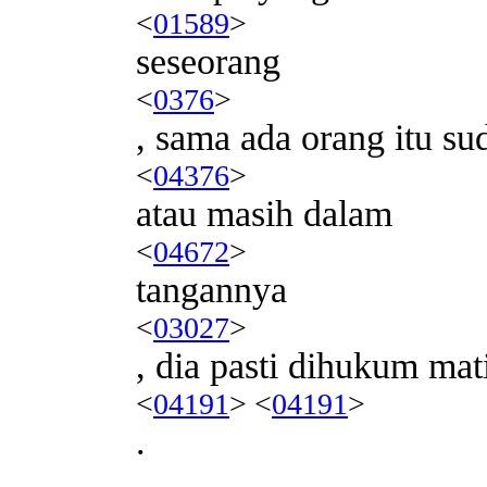
<
01589
>
seseorang
<
0376
>
, sama ada orang itu su
<
04376
>
atau masih dalam
<
04672
>
tangannya
<
03027
>
, dia pasti dihukum mat
<
04191
> <
04191
>
.