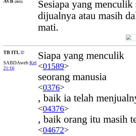
AVB
Sesiapa yang menculik 
(2015)
dijualnya atau masih d
mati.
TB ITL
©
Siapa yang menculik
SABDAweb
Kel
<
01589
>
21:16
seorang manusia
<
0376
>
, baik ia telah menjualn
<
04376
>
, baik orang itu masih t
<
04672
>