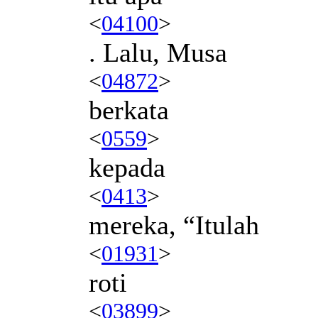
<
04100
>
. Lalu, Musa
<
04872
>
berkata
<
0559
>
kepada
<
0413
>
mereka, “Itulah
<
01931
>
roti
<
03899
>