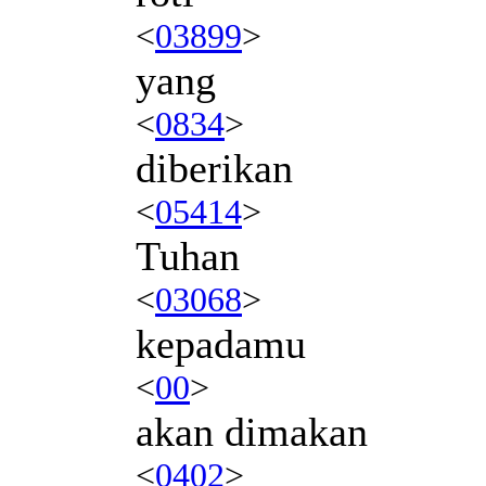
<
03899
>
yang
<
0834
>
diberikan
<
05414
>
Tuhan
<
03068
>
kepadamu
<
00
>
akan dimakan
<
0402
>