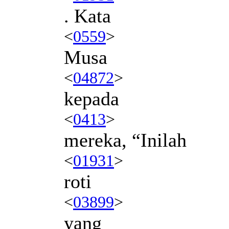
. Kata
<
0559
>
Musa
<
04872
>
kepada
<
0413
>
mereka, “Inilah
<
01931
>
roti
<
03899
>
yang