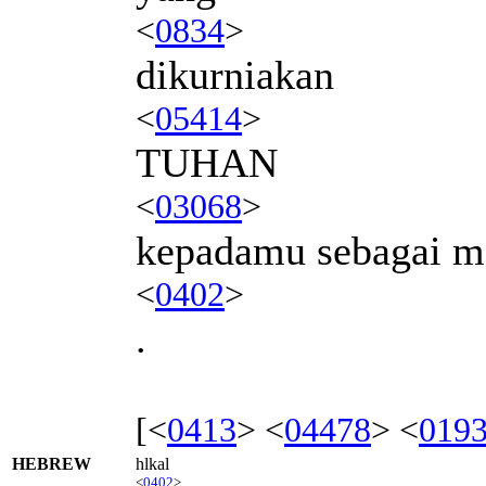
<
0834
>
dikurniakan
<
05414
>
TUHAN
<
03068
>
kepadamu sebagai m
<
0402
>
.
[<
0413
> <
04478
> <
019
HEBREW
hlkal
<
0402
>