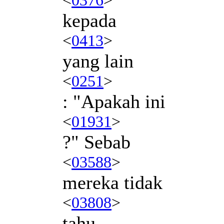
kepada
<
0413
>
yang lain
<
0251
>
: "Apakah ini
<
01931
>
?" Sebab
<
03588
>
mereka tidak
<
03808
>
tahu