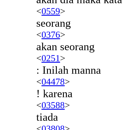
<
0559
>
seorang
<
0376
>
akan seorang
<
0251
>
: Inilah manna
<
04478
>
! karena
<
03588
>
tiada
<
03808
>