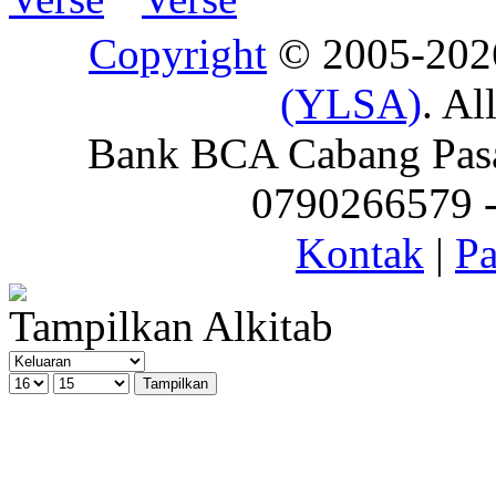
Copyright
© 2005-20
(YLSA)
. Al
Bank BCA Cabang Pasar
0790266579 - 
Kontak
|
Pa
Tampilkan Alkitab