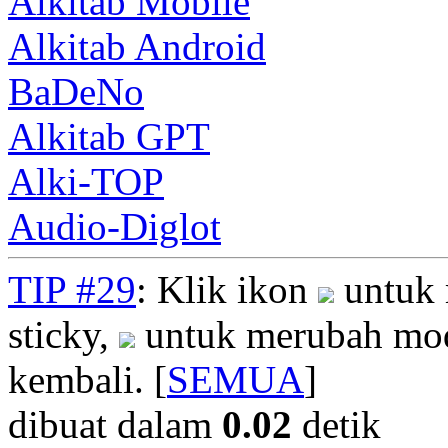
Alkitab Mobile
Alkitab Android
BaDeNo
Alkitab GPT
Alki-TOP
Audio-Diglot
TIP #29
: Klik ikon
untuk 
sticky,
untuk merubah mod
kembali. [
SEMUA
]
dibuat dalam
0.02
detik