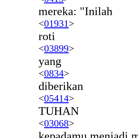
mereka: "Inilah
<
01931
>
roti
<
03899
>
yang
<
0834
>
diberikan
<
05414
>
TUHAN
<
03068
>
kepadamu menjadi 