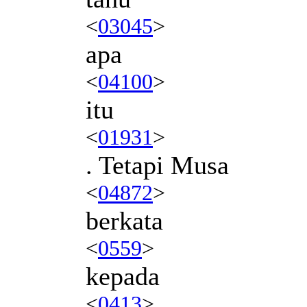
<
03045
>
apa
<
04100
>
itu
<
01931
>
. Tetapi Musa
<
04872
>
berkata
<
0559
>
kepada
<
0413
>