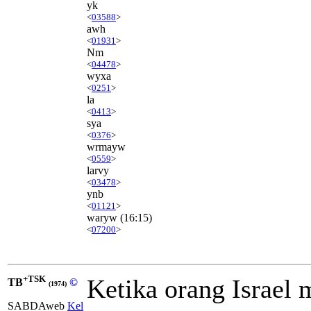
yk
<
03588
>
awh
<
01931
>
Nm
<
04478
>
wyxa
<
0251
>
la
<
0413
>
sya
<
0376
>
wrmayw
<
0559
>
larvy
<
03478
>
ynb
<
01121
>
waryw
(16:15)
<
07200
>
+TSK
Ketika orang Israel 
TB
©
(1974)
SABDAweb
Kel