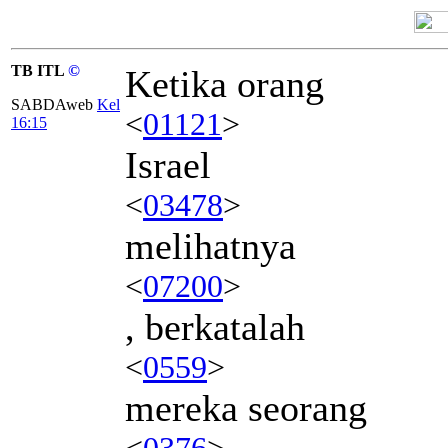
TB ITL
©
Ketika orang
SABDAweb
Kel
<
01121
>
16:15
Israel
<
03478
>
melihatnya
<
07200
>
, berkatalah
<
0559
>
mereka seorang
<
0376
>