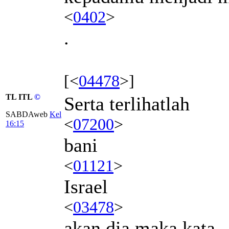
<
0402
>
.
[<
04478
>]
TL ITL
©
Serta terlihatlah
SABDAweb
Kel
<
07200
>
16:15
bani
<
01121
>
Israel
<
03478
>
akan dia maka kata