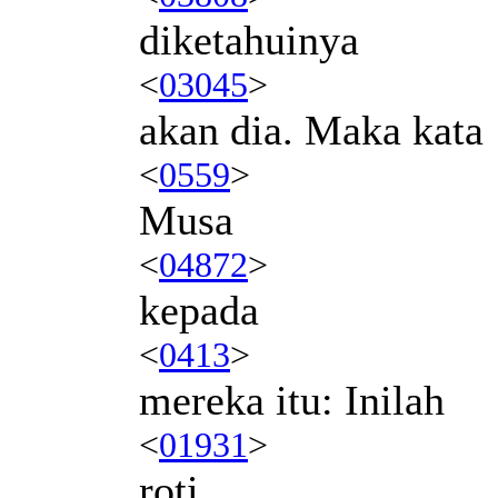
diketahuinya
<
03045
>
akan dia. Maka kata
<
0559
>
Musa
<
04872
>
kepada
<
0413
>
mereka itu: Inilah
<
01931
>
roti