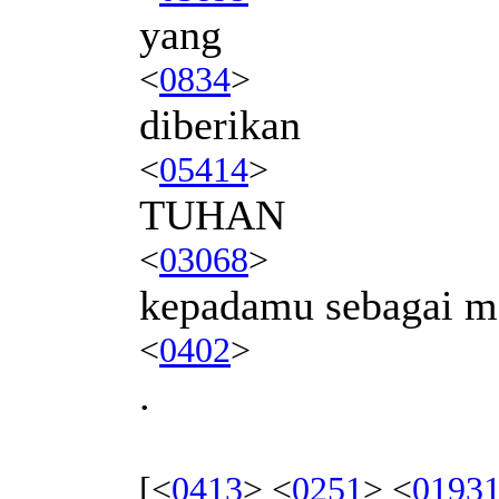
yang
<
0834
>
diberikan
<
05414
>
TUHAN
<
03068
>
kepadamu sebagai 
<
0402
>
.
[<
0413
> <
0251
> <
0193