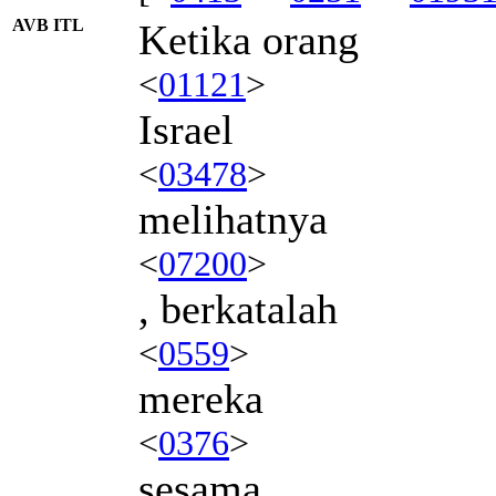
AVB ITL
Ketika orang
<
01121
>
Israel
<
03478
>
melihatnya
<
07200
>
, berkatalah
<
0559
>
mereka
<
0376
>
sesama