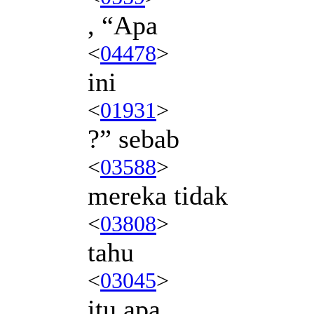
, “Apa
<
04478
>
ini
<
01931
>
?” sebab
<
03588
>
mereka tidak
<
03808
>
tahu
<
03045
>
itu apa