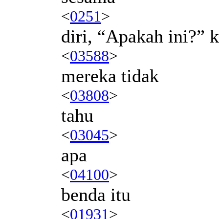
<
0251
>
diri, “Apakah ini?” 
<
03588
>
mereka tidak
<
03808
>
tahu
<
03045
>
apa
<
04100
>
benda itu
<
01931
>