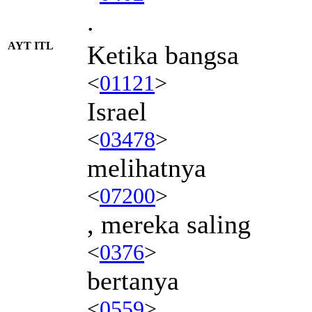
.
AYT ITL
Ketika bangsa
<
01121
>
Israel
<
03478
>
melihatnya
<
07200
>
, mereka saling
<
0376
>
bertanya
<
0559
>