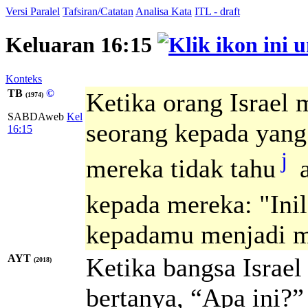
Versi Paralel
Tafsiran/Catatan
Analisa Kata
ITL - draft
Keluaran 16:15
Konteks
TB
©
Ketika orang Israel 
(1974)
SABDAweb
Kel
seorang kepada yang
16:15
j
mereka tidak tahu
a
kepada mereka: "Inil
kepadamu menjadi 
AYT
Ketika bangsa Israel
(2018)
bertanya, “Apa ini?”