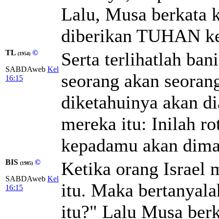
Lalu, Musa berkata k
diberikan TUHAN k
TL
©
Serta terlihatlah ban
(1954)
SABDAweb
Kel
seorang akan seorang
16:15
diketahuinya akan d
mereka itu: Inilah r
kepadamu akan dima
BIS
©
Ketika orang Israel 
(1985)
SABDAweb
Kel
itu. Maka bertanyala
16:15
itu?" Lalu Musa berk