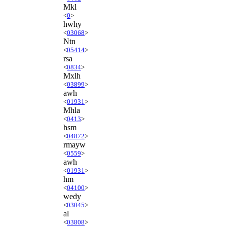
Mkl
<
0
>
hwhy
<
03068
>
Ntn
<
05414
>
rsa
<
0834
>
Mxlh
<
03899
>
awh
<
01931
>
Mhla
<
0413
>
hsm
<
04872
>
rmayw
<
0559
>
awh
<
01931
>
hm
<
04100
>
wedy
<
03045
>
al
<
03808
>