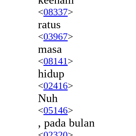
<
08337
>
ratus
<
03967
>
masa
<
08141
>
hidup
<
02416
>
Nuh
<
05146
>
, pada bulan
<
02320
>