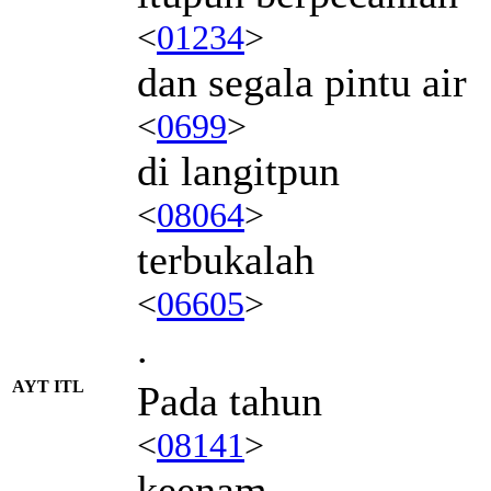
<
01234
>
dan segala pintu air
<
0699
>
di langitpun
<
08064
>
terbukalah
<
06605
>
.
AYT ITL
Pada tahun
<
08141
>
keenam