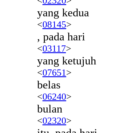
<
02320
>
yang kedua
<
08145
>
, pada hari
<
03117
>
yang ketujuh
<
07651
>
belas
<
06240
>
bulan
<
02320
>
itu, pada hari