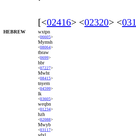
[<
02416
> <
02320
> <
03
HEBREW
wxtpn
<
06605
>
Mymsh
<
08064
>
tbraw
<
0699
>
hbr
<
07227
>
Mwht
<
08415
>
tnyem
<
04599
>
lk
<
03605
>
weqbn
<
01234
>
hzh
<
02088
>
Mwyb
<
03117
>
sdxl