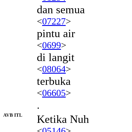
dan semua
<
07227
>
pintu air
<
0699
>
di langit
<
08064
>
terbuka
<
06605
>
.
AVB ITL
Ketika Nuh
<
05146
>