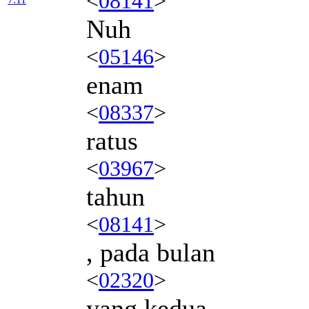
<
08141
>
Nuh
<
05146
>
enam
<
08337
>
ratus
<
03967
>
tahun
<
08141
>
, pada bulan
<
02320
>
yang kedua