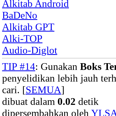
Alkitab Android
BaDeNo
Alkitab GPT
Alki-TOP
Audio-Diglot
TIP #14
: Gunakan
Boks T
penyelidikan lebih jauh te
cari. [
SEMUA
]
dibuat dalam
0.02
detik
dipersembahkan oleh
YLS