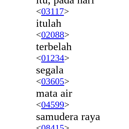
<
03117
>
itulah
<
02088
>
terbelah
<
01234
>
segala
<
03605
>
mata air
<
04599
>
samudera raya
<
08415
>