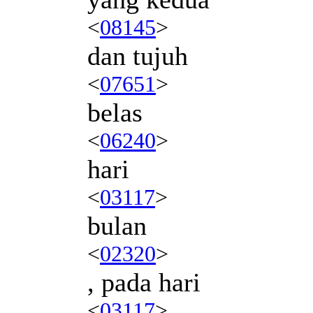
<
08145
>
dan tujuh
<
07651
>
belas
<
06240
>
hari
<
03117
>
bulan
<
02320
>
, pada hari
<
03117
>