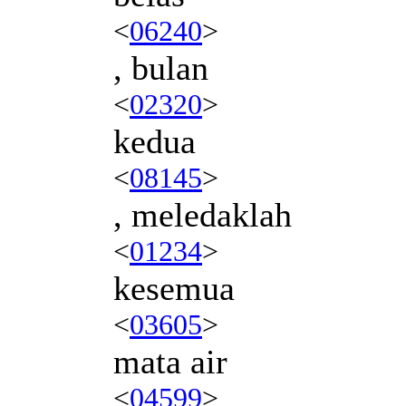
<
06240
>
, bulan
<
02320
>
kedua
<
08145
>
, meledaklah
<
01234
>
kesemua
<
03605
>
mata air
<
04599
>