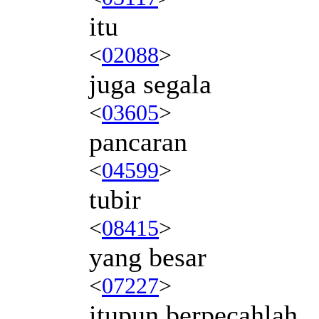
itu
<
02088
>
juga segala
<
03605
>
pancaran
<
04599
>
tubir
<
08415
>
yang besar
<
07227
>
itupun berpecahlah