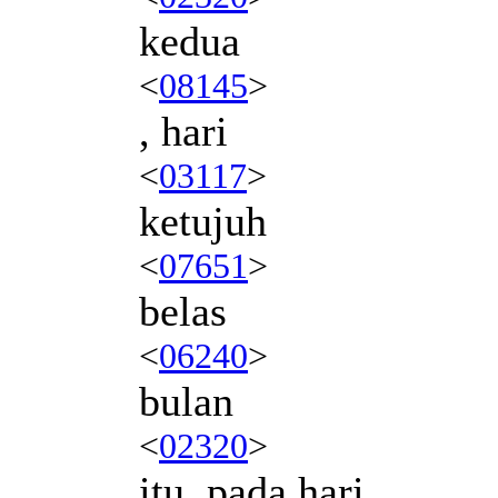
kedua
<
08145
>
, hari
<
03117
>
ketujuh
<
07651
>
belas
<
06240
>
bulan
<
02320
>
itu, pada hari