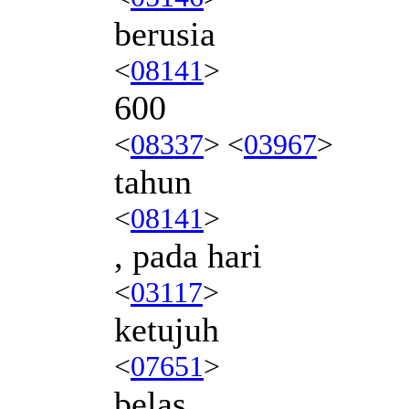
berusia
<
08141
>
600
<
08337
> <
03967
>
tahun
<
08141
>
, pada hari
<
03117
>
ketujuh
<
07651
>
belas