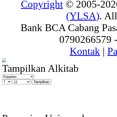
Copyright
© 2005-20
(YLSA)
. Al
Bank BCA Cabang Pasar
0790266579 - 
Kontak
|
Pa
Tampilkan Alkitab