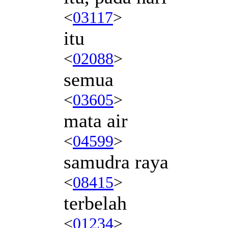
<
03117
>
itu
<
02088
>
semua
<
03605
>
mata air
<
04599
>
samudra raya
<
08415
>
terbelah
<
01234
>