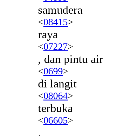
samudera
<
08415
>
raya
<
07227
>
, dan pintu air
<
0699
>
di langit
<
08064
>
terbuka
<
06605
>
.