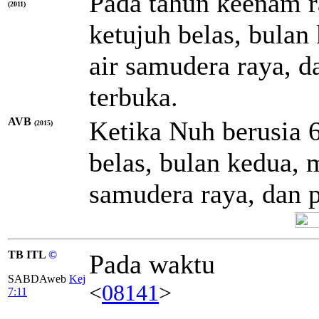
Pada tahun keenam r
(2011)
ketujuh belas, bulan
air samudera raya, da
terbuka.
AVB
Ketika Nuh berusia 6
(2015)
belas, bulan kedua,
samudera raya, dan pi
TB ITL
©
Pada waktu
SABDAweb
Kej
<
08141
>
7:11