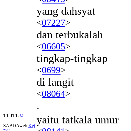
yang dahsyat
<
07227
>
dan terbukalah
<
06605
>
tingkap-tingkap
<
0699
>
di langit
<
08064
>
.
TL ITL
©
yaitu tatkala umur
SABDAweb
Kej
7:11