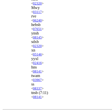
<
02320
>
Mwy
<
03117
>
rve
<
06240
>
hebsb
<
07651
>
ynsh
<
08145
>
sdxb
<
02320
>
xn
<
05146
>
yyxl
<
02416
>
hns
<
08141
>
twam
<
03967
>
ss
<
08337
>
tnsb
(7:11)
<
08141
>