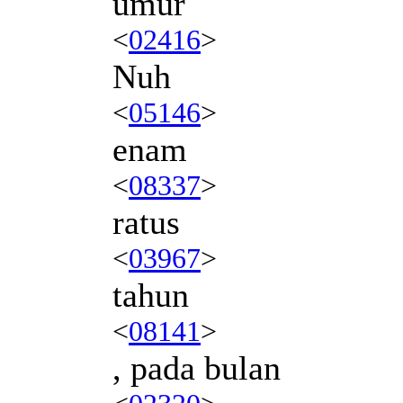
umur
<
02416
>
Nuh
<
05146
>
enam
<
08337
>
ratus
<
03967
>
tahun
<
08141
>
, pada bulan