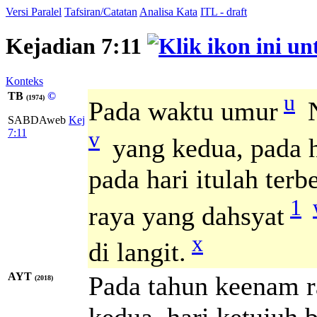
Versi Paralel
Tafsiran/Catatan
Analisa Kata
ITL - draft
Kejadian 7:11
Konteks
TB
©
u
(1974)
Pada waktu umur
N
SABDAweb
Kej
v
7:11
yang kedua, pada ha
pada hari itulah ter
1
raya yang dahsyat
x
di langit.
AYT
Pada tahun keenam r
(2018)
kedua, hari ketujuh b