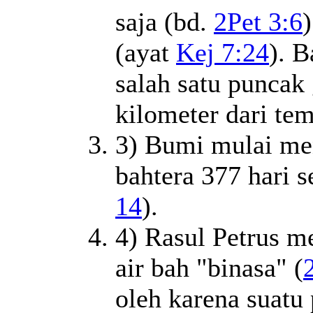
saja (bd.
2Pet 3:6
)
(ayat
Kej 7:24
). 
salah satu puncak
kilometer dari te
3) Bumi mulai me
bahtera 377 hari s
14
).
4) Rasul Petrus 
air bah "binasa" (
oleh karena suatu