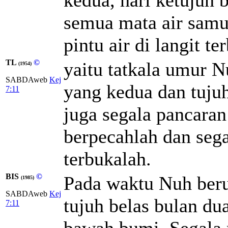
semua mata air samu
pintu air di langit te
TL
©
yaitu tatkala umur N
(1954)
SABDAweb
Kej
yang kedua dan tujuh 
7:11
juga segala pancaran
berpecahlah dan segal
terbukalah.
BIS
©
Pada waktu Nuh beru
(1985)
SABDAweb
Kej
tujuh belas bulan dua
7:11
bawah bumi. Segala p