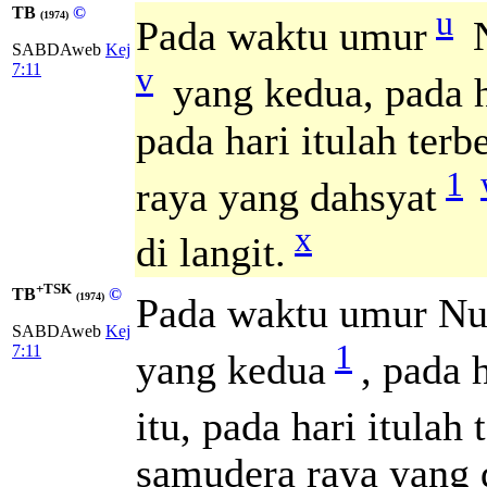
TB
©
u
(1974)
Pada waktu umur
N
SABDAweb
Kej
v
7:11
yang kedua, pada ha
pada hari itulah ter
1
raya yang dahsyat
x
di langit.
+TSK
TB
©
Pada waktu umur Nuh
(1974)
SABDAweb
Kej
1
7:11
yang kedua
, pada 
itu, pada hari itulah
samudera raya yang 