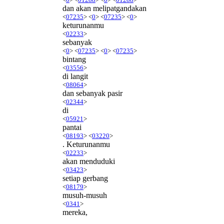
dan akan melipatgandakan
<
07235
> <
0
> <
07235
> <
0
>
keturunanmu
<
02233
>
sebanyak
<
0
> <
07235
> <
0
> <
07235
>
bintang
<
03556
>
di langit
<
08064
>
dan sebanyak pasir
<
02344
>
di
<
05921
>
pantai
<
08193
> <
03220
>
. Keturunanmu
<
02233
>
akan menduduki
<
03423
>
setiap gerbang
<
08179
>
musuh-musuh
<
0341
>
mereka,