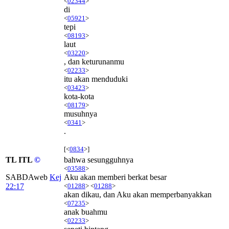
<
02344
>
di
<
05921
>
tepi
<
08193
>
laut
<
03220
>
, dan keturunanmu
<
02233
>
itu akan menduduki
<
03423
>
kota-kota
<
08179
>
musuhnya
<
0341
>
.
[<
0834
>]
TL ITL
©
bahwa sesungguhnya
<
03588
>
SABDAweb
Kej
Aku akan memberi berkat besar
22:17
<
01288
> <
01288
>
akan dikau, dan Aku akan memperbanyakkan
<
07235
>
anak buahmu
<
02233
>