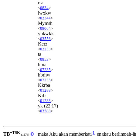
rsa
<
0834
>
lwxkw
<
02344
>
Mymsh
<
08064
>
ybkwkk
<
03556
>
Kerz
<
02233
>
ta
<
0853
>
hbra
<
07235
>
hbrhw
<
07235
>
Kkrba
<
01288
>
Krb
<
01288
>
yk
(22:17)
<
03588
>
+TSK
1
TB
©
maka Aku akan memberkati
engkau berlimpah-l
(1974)