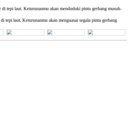
r di tepi laut. Keturunanmu akan menduduki pintu gerbang musuh-
 di tepi laut. Keturunanmu akan menguasai segala pintu gerbang
[+] Bhs. Suku
[+] Bhs. Indonesia
[+] Bhs. Inggris