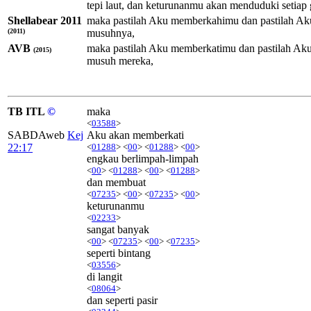
tepi laut, dan keturunanmu akan menduduki setia
Shellabear 2011
maka pastilah Aku memberkahimu dan pastilah Aku 
(2011)
musuhnya,
AVB
maka pastilah Aku memberkatimu dan pastilah Aku 
(2015)
musuh mereka,
TB ITL
©
maka
<
03588
>
SABDAweb
Kej
Aku akan memberkati
22:17
<
01288
> <
00
> <
01288
> <
00
>
engkau berlimpah-limpah
<
00
> <
01288
> <
00
> <
01288
>
dan membuat
<
07235
> <
00
> <
07235
> <
00
>
keturunanmu
<
02233
>
sangat banyak
<
00
> <
07235
> <
00
> <
07235
>
seperti bintang
<
03556
>
di langit
<
08064
>
dan seperti pasir