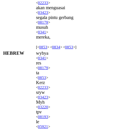
<
02233
>
akan menguasai
<
03423
>
segala pintu gerbang
<
08179
>
musuh
<
0341
>
mereka,
[<
0853
> <
0834
> <
0853
>]
HEBREW
wybya
<
0341
>
res
<
08179
>
ta
<
0853
>
Kerz
<
02233
>
sryw
<
03423
>
Myh
<
03220
>
tpv
<
08193
>
le
<
05921
>