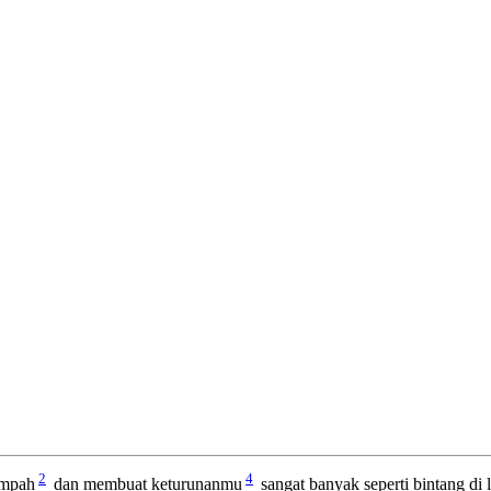
2
4
impah
dan membuat keturunanmu
sangat banyak seperti bintang di la