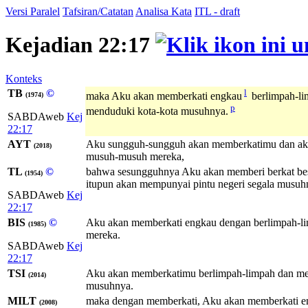
Versi Paralel
Tafsiran/Catatan
Analisa Kata
ITL - draft
Kejadian 22:17
Konteks
TB
©
l
maka Aku akan memberkati engkau
berlimpah-l
(1974)
p
menduduki kota-kota musuhnya.
SABDAweb
Kej
22:17
AYT
Aku sungguh-sungguh akan memberkatimu dan akan 
(2018)
musuh-musuh mereka,
TL
©
bahwa sesungguhnya Aku akan memberi berkat besa
(1954)
itupun akan mempunyai pintu negeri segala musuh
SABDAweb
Kej
22:17
BIS
©
Aku akan memberkati engkau dengan berlimpah-li
(1985)
mereka.
SABDAweb
Kej
22:17
TSI
Aku akan memberkatimu berlimpah-limpah dan membe
(2014)
musuhnya.
MILT
maka dengan memberkati, Aku akan memberkati engk
(2008)