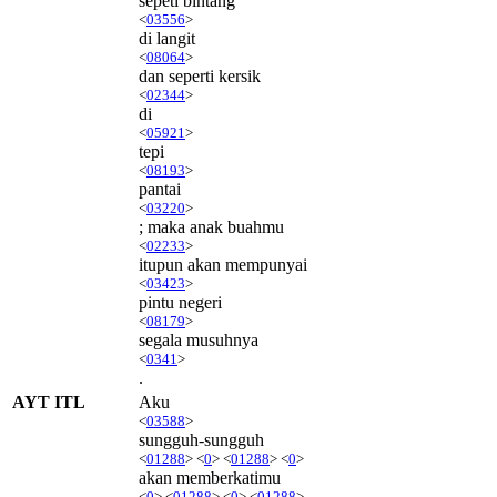
sepeti bintang
<
03556
>
di langit
<
08064
>
dan seperti kersik
<
02344
>
di
<
05921
>
tepi
<
08193
>
pantai
<
03220
>
; maka anak buahmu
<
02233
>
itupun akan mempunyai
<
03423
>
pintu negeri
<
08179
>
segala musuhnya
<
0341
>
.
AYT ITL
Aku
<
03588
>
sungguh-sungguh
<
01288
> <
0
> <
01288
> <
0
>
akan memberkatimu
<
0
> <
01288
> <
0
> <
01288
>