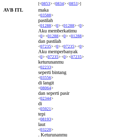
[<
0853
> <
0834
> <
0853
>]
AVB ITL
maka
<
03588
>
pastilah
<
01288
> <
0
> <
01288
> <
0
>
Aku memberkatimu
<
0
> <
01288
> <
0
> <
01288
>
dan pastilah
<
07235
> <
0
> <
07235
> <
0
>
Aku memperbanyak
<
0
> <
07235
> <
0
> <
07235
>
keturunanmu
<
02233
>
seperti bintang
<
03556
>
di langit
<
08064
>
dan seperti pasir
<
02344
>
di
<
05921
>
tepi
<
08193
>
laut
<
03220
>
. Keturunanmu