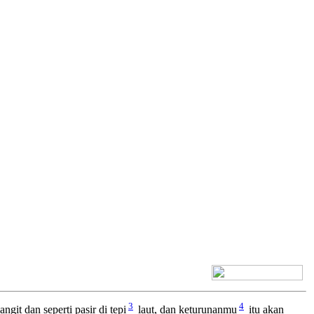
[+] Bhs. Inggris
3
4
ngit dan seperti pasir di tepi
laut, dan keturunanmu
itu akan