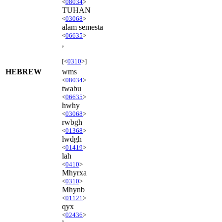
<
08034
>
TUHAN
<
03068
>
alam semesta
<
06635
>
,
[<
0310
>]
HEBREW
wms
<
08034
>
twabu
<
06635
>
hwhy
<
03068
>
rwbgh
<
01368
>
lwdgh
<
01419
>
lah
<
0410
>
Mhyrxa
<
0310
>
Mhynb
<
01121
>
qyx
<
02436
>