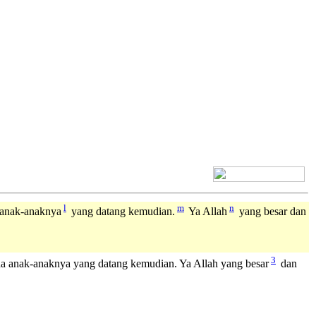
[+] Bhs. Inggris
l
m
n
 anak-anaknya
yang datang kemudian.
Ya Allah
yang besar dan
3
a anak-anaknya yang datang kemudian. Ya Allah yang besar
dan