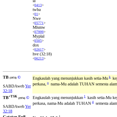
la
<
0413
>
twba
<
01
>
Nwe
<
05771
>
Mlsmw
<
07999
>
Myplal
<
0505
>
dox
<
02617
>
hve
(32:18)
<
06213
>
TB
©
k
Engkaulah yang menunjukkan kasih setia-Mu
kep
(1974)
o
perkasa,
nama-Mu adalah TUHAN semesta alam
SABDAweb
Yer
32:18
+TSK
1
TB
©
Engkaulah yang menunjukkan
kasih setia-Mu ke
(1974)
4
perkasa, nama-Mu adalah TUHAN
semesta alam
SABDAweb
Yer
32:18
Catatan Full
1