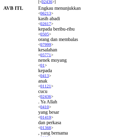
[<
02436
>]
AVB ITL
Engkau menunjukkan
<
06213
>
kasih abadi
<
02617
>
kepada beribu-ribu
<
0505
>
orang dan membalas
<
07999
>
kesalahan
<
05771
>
nenek moyang
<
01
>
kepada
<
0413
>
anak
<
01121
>
cucu
<
02436
>
. Ya Allah
<
0410
>
yang besar
<
01419
>
dan perkasa
<
01368
>
, yang bernama