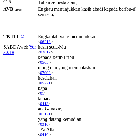
(2011)
Tuhan semesta alam,
AVB
Engkau menunjukkan kasih abadi kepada beribu-r
(2015)
semesta,
TB ITL
©
Engkaulah yang menunjukkan
<
06213
>
SABDAweb
Yer
kasih setia-Mu
32:18
<
02617
>
kepada beribu-ribu
<
0505
>
orang dan yang membalaskan
<
07999
>
kesalahan
<
05771
>
bapa
<
01
>
kepada
<
0413
>
anak-anaknya
<
01121
>
yang datang kemudian
<
0310
>
. Ya Allah
<
0410
>