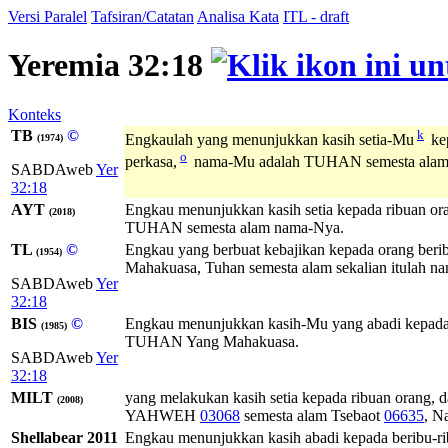
Versi Paralel
Tafsiran/Catatan
Analisa Kata
ITL - draft
Yeremia 32:18
Konteks
TB
©
k
Engkaulah yang menunjukkan kasih setia-Mu
kep
(1974)
o
perkasa,
nama-Mu adalah TUHAN semesta alam
SABDAweb
Yer
32:18
AYT
Engkau menunjukkan kasih setia kepada ribuan o
(2018)
TUHAN semesta alam nama-Nya.
TL
©
Engkau yang berbuat kebajikan kepada orang beri
(1954)
Mahakuasa, Tuhan semesta alam sekalian itulah n
SABDAweb
Yer
32:18
BIS
©
Engkau menunjukkan kasih-Mu yang abadi kepada 
(1985)
TUHAN Yang Mahakuasa.
SABDAweb
Yer
32:18
MILT
yang melakukan kasih setia kepada ribuan orang,
(2008)
YAHWEH
03068
semesta alam
Tsebaot
06635
, N
Shellabear 2011
Engkau menunjukkan kasih abadi kepada beribu-r