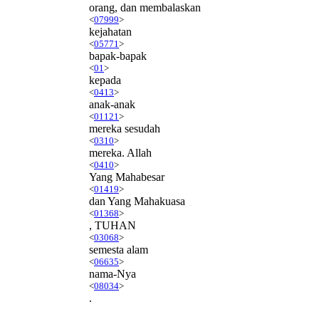
orang, dan membalaskan
<
07999
>
kejahatan
<
05771
>
bapak-bapak
<
01
>
kepada
<
0413
>
anak-anak
<
01121
>
mereka sesudah
<
0310
>
mereka. Allah
<
0410
>
Yang Mahabesar
<
01419
>
dan Yang Mahakuasa
<
01368
>
, TUHAN
<
03068
>
semesta alam
<
06635
>
nama-Nya
<
08034
>
.