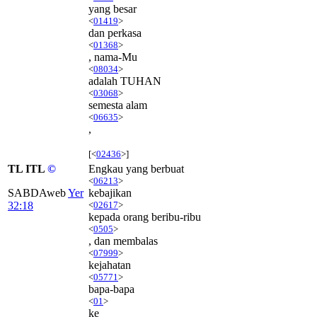
yang besar
<
01419
>
dan perkasa
<
01368
>
, nama-Mu
<
08034
>
adalah TUHAN
<
03068
>
semesta alam
<
06635
>
,
[<
02436
>]
TL ITL
©
Engkau yang berbuat
<
06213
>
SABDAweb
Yer
kebajikan
32:18
<
02617
>
kepada orang beribu-ribu
<
0505
>
, dan membalas
<
07999
>
kejahatan
<
05771
>
bapa-bapa
<
01
>
ke