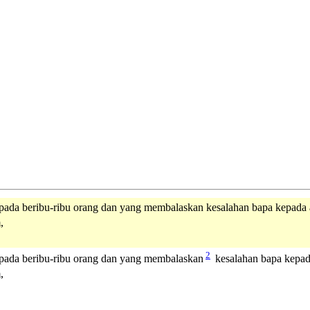
ada beribu-ribu orang dan yang membalaskan kesalahan bapa kepada
,
2
pada beribu-ribu orang dan yang membalaskan
kesalahan bapa kepad
,