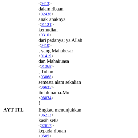
<
0413
>
dalam ribaan
<
02436
>
anak-anaknya
<
01121
>
kemudian
<
0310
>
dari padanya; ya Allah
<
0410
>
, yang Mahabesar
<
01419
>
dan Mahakuasa
<
01368
>
, Tuhan
<
03068
>
semesta alam sekalian
<
06635
>
itulah nama-Mu
<
08034
>
!
AYT ITL
Engkau menunjukkan
<
06213
>
kasih setia
<
02617
>
kepada ribuan
<
0505
>