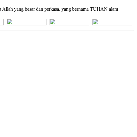
Ya Allah yang besar dan perkasa, yang bernama TUHAN alam
[+] Bhs. Suku
[+] Bhs. Indonesia
[+] Bhs. Inggris