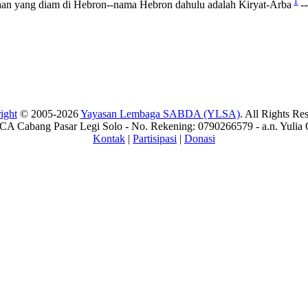
1
an yang diam di Hebron--nama Hebron dahulu adalah Kiryat-Arba
-
ight
© 2005-2026
Yayasan Lembaga SABDA (YLSA)
. All Rights Re
A Cabang Pasar Legi Solo - No. Rekening: 0790266579 - a.n. Yulia 
Kontak
|
Partisipasi
|
Donasi