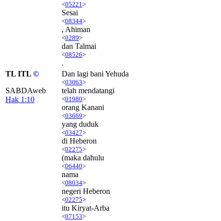
<
05221
>
Sesai
<
08344
>
, Ahiman
<
0289
>
dan Talmai
<
08526
>
.
TL ITL
©
Dan lagi bani Yehuda
<
03063
>
SABDAweb
telah mendatangi
Hak 1:10
<
01980
>
orang Kanani
<
03669
>
yang duduk
<
03427
>
di Heberon
<
02275
>
(maka dahulu
<
06440
>
nama
<
08034
>
negeri Heberon
<
02275
>
itu Kiryat-Arba
<
07153
>