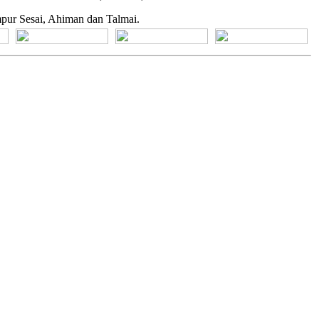
ur Sesai, Ahiman dan Talmai.
[+] Bhs. Suku
[+] Bhs. Indonesia
[+] Bhs. Inggris