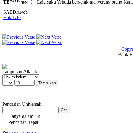
+TSK
TB
©
Lalu suku Yehuda bergerak menyerang orang Kana
(1974)
SABDAweb
Hak 1:10
Copyr
Bank BC
Tampilkan Alkitab
Pencarian Universal:
Hanya dalam TB
Pencarian Tepat
Pencarian Khusus