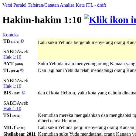
Versi Paralel
Tafsiran/Catatan
Analisa Kata
ITL - draft
Hakim-hakim 1:10
Konteks
TB
©
Lalu suku Yehuda bergerak menyerang orang Kan
(1974)
SABDAweb
Hak 1:10
AYT
Suku Yehuda maju menyerang orang Kanaan yang t
(2018)
TL
©
Dan lagi bani Yehuda telah mendatangi orang Kan
(1954)
SABDAweb
Hak 1:10
BIS
©
dan di kota Hebron, yaitu kota yang dahulu dina
(1985)
SABDAweb
Hak 1:10
TSI
Kemudian mereka mengalahkan dan menghabisi tiga k
(2014)
diberi nama Hebron.
MILT
Lalu suku Yehuda pergi menyerang orang Kanaan 
(2008)
Shellabear 2011
Kemudian suku Yuda mendatangi orang Kanaan yan