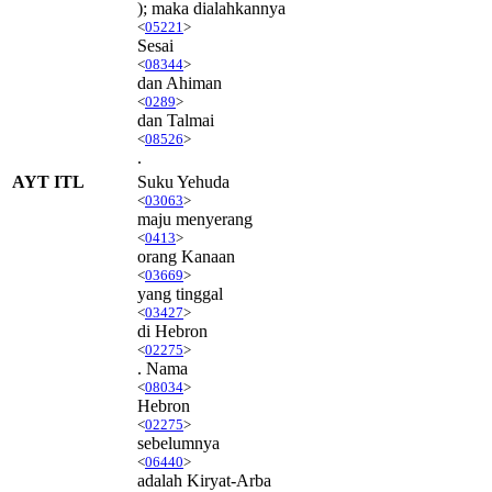
); maka dialahkannya
<
05221
>
Sesai
<
08344
>
dan Ahiman
<
0289
>
dan Talmai
<
08526
>
.
AYT ITL
Suku Yehuda
<
03063
>
maju menyerang
<
0413
>
orang Kanaan
<
03669
>
yang tinggal
<
03427
>
di Hebron
<
02275
>
. Nama
<
08034
>
Hebron
<
02275
>
sebelumnya
<
06440
>
adalah Kiryat-Arba