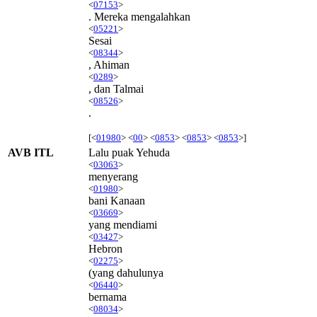
<
07153
>
. Mereka mengalahkan
<
05221
>
Sesai
<
08344
>
, Ahiman
<
0289
>
, dan Talmai
<
08526
>
.
[<
01980
> <
00
> <
0853
> <
0853
> <
0853
>]
AVB ITL
Lalu puak Yehuda
<
03063
>
menyerang
<
01980
>
bani Kanaan
<
03669
>
yang mendiami
<
03427
>
Hebron
<
02275
>
(yang dahulunya
<
06440
>
bernama
<
08034
>