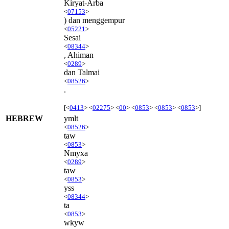
Kiryat-Arba
<
07153
>
) dan menggempur
<
05221
>
Sesai
<
08344
>
, Ahiman
<
0289
>
dan Talmai
<
08526
>
.
[<
0413
> <
02275
> <
00
> <
0853
> <
0853
> <
0853
>]
HEBREW
ymlt
<
08526
>
taw
<
0853
>
Nmyxa
<
0289
>
taw
<
0853
>
yss
<
08344
>
ta
<
0853
>
wkyw