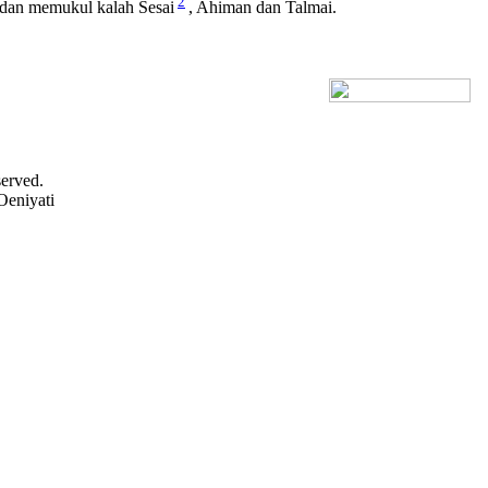
2
-dan memukul kalah Sesai
, Ahiman dan Talmai.
[+] Bhs. Inggris
served.
Oeniyati