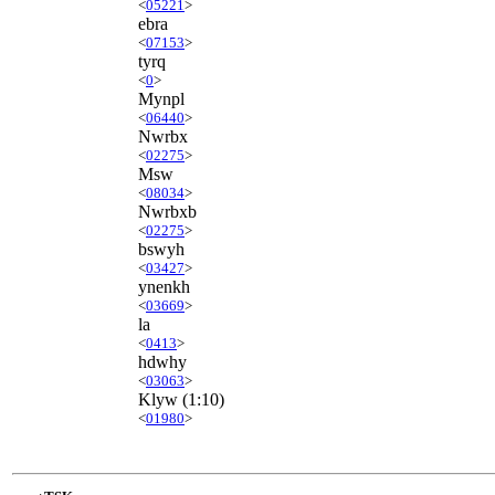
<
05221
>
ebra
<
07153
>
tyrq
<
0
>
Mynpl
<
06440
>
Nwrbx
<
02275
>
Msw
<
08034
>
Nwrbxb
<
02275
>
bswyh
<
03427
>
ynenkh
<
03669
>
la
<
0413
>
hdwhy
<
03063
>
Klyw
(1:10)
<
01980
>