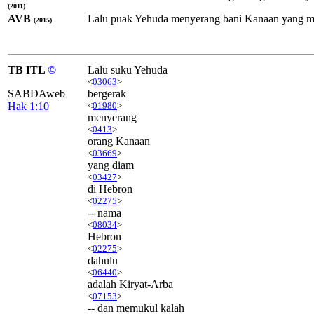
(2011)
AVB
Lalu puak Yehuda menyerang bani Kanaan yang m
(2015)
TB ITL
©
Lalu suku Yehuda
<
03063
>
SABDAweb
bergerak
Hak 1:10
<
01980
>
menyerang
<
0413
>
orang Kanaan
<
03669
>
yang diam
<
03427
>
di Hebron
<
02275
>
-- nama
<
08034
>
Hebron
<
02275
>
dahulu
<
06440
>
adalah Kiryat-Arba
<
07153
>
-- dan memukul kalah