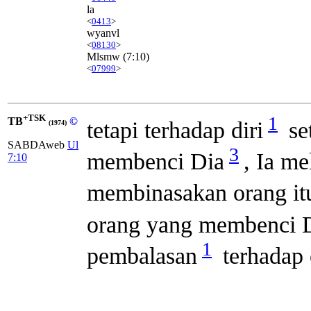
la
<
0413
>
wyanvl
<
08130
>
Mlsmw
(7:10)
<
07999
>
+TSK
1
TB
©
tetapi terhadap diri
se
(1974)
SABDAweb
Ul
3
membenci Dia
, Ia m
7:10
membinasakan orang itu
orang yang membenci 
1
pembalasan
terhadap 