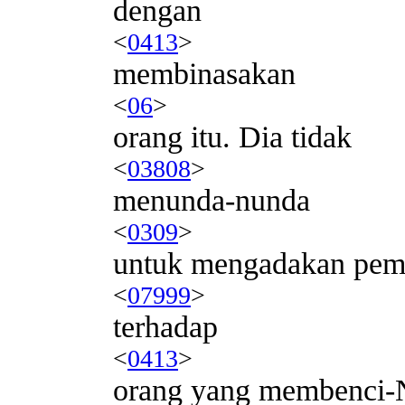
dengan
<
0413
>
membinasakan
<
06
>
orang itu. Dia tidak
<
03808
>
menunda-nunda
<
0309
>
untuk mengadakan pem
<
07999
>
terhadap
<
0413
>
orang yang membenci-