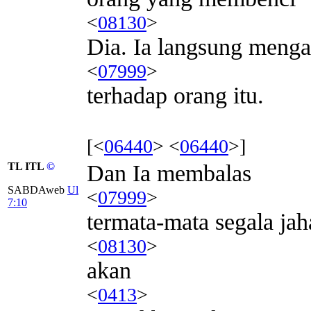
<
08130
>
Dia. Ia langsung meng
<
07999
>
terhadap orang itu.
[<
06440
> <
06440
>]
TL ITL
©
Dan Ia membalas
SABDAweb
Ul
<
07999
>
7:10
termata-mata segala jah
<
08130
>
akan
<
0413
>