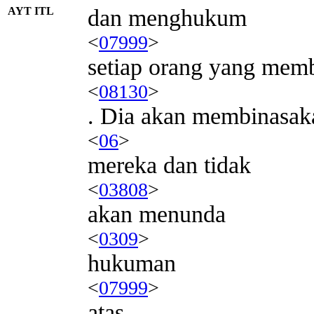
AYT ITL
dan menghukum
<
07999
>
setiap orang yang mem
<
08130
>
. Dia akan membinasak
<
06
>
mereka dan tidak
<
03808
>
akan menunda
<
0309
>
hukuman
<
07999
>
atas