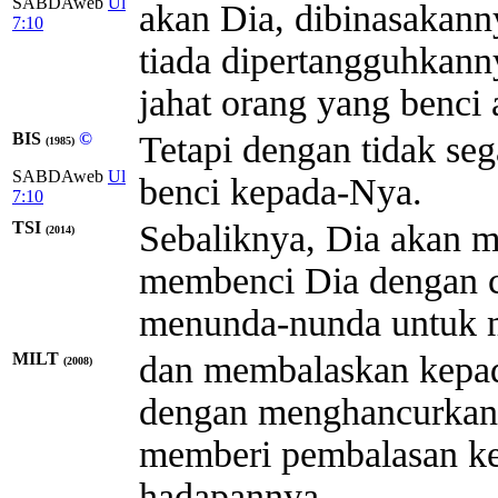
SABDAweb
Ul
akan Dia, dibinasakann
7:10
tiada dipertangguhkann
jahat orang yang benci 
BIS
©
Tetapi dengan tidak s
(1985)
SABDAweb
Ul
benci kepada-Nya.
7:10
TSI
Sebaliknya, Dia akan 
(2014)
membenci Dia dengan c
menunda-nunda untuk 
MILT
dan membalaskan kepad
(2008)
dengan menghancurkann
memberi pembalasan ke
hadapannya.