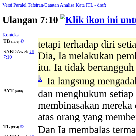
Versi Paralel
Tafsiran/Catatan
Analisa Kata
ITL - draft
Ulangan 7:10
Konteks
TB
©
tetapi terhadap diri se
(1974)
SABDAweb
Ul
Dia, Ia melakukan pem
7:10
itu. Ia tidak bertangg
k
Ia langsung mengadak
AYT
dan menghukum setiap
(2018)
membinasakan mereka 
atas orang yang membe
TL
©
Dan Ia membalas termat
(1954)