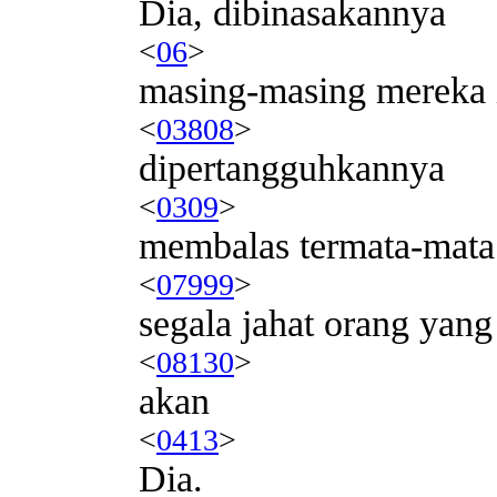
Dia, dibinasakannya
<
06
>
masing-masing mereka i
<
03808
>
dipertangguhkannya
<
0309
>
membalas termata-mata
<
07999
>
segala jahat orang yang
<
08130
>
akan
<
0413
>
Dia.