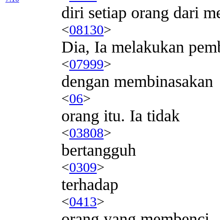
diri setiap orang dari
<
08130
>
Dia, Ia melakukan pem
<
07999
>
dengan membinasakan
<
06
>
orang itu. Ia tidak
<
03808
>
bertangguh
<
0309
>
terhadap
<
0413
>
orang yang membenci