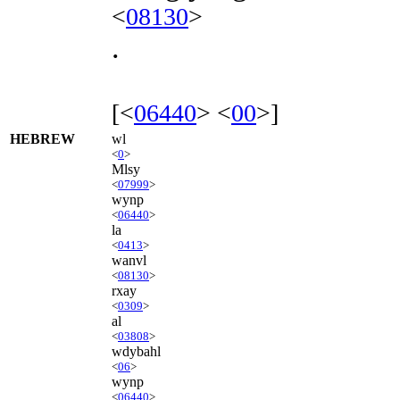
<
08130
>
.
[<
06440
> <
00
>]
HEBREW
wl
<
0
>
Mlsy
<
07999
>
wynp
<
06440
>
la
<
0413
>
wanvl
<
08130
>
rxay
<
0309
>
al
<
03808
>
wdybahl
<
06
>
wynp
<
06440
>