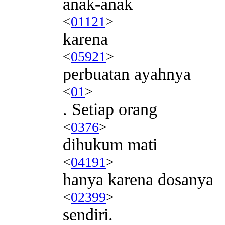
anak-anak
<
01121
>
karena
<
05921
>
perbuatan ayahnya
<
01
>
. Setiap orang
<
0376
>
dihukum mati
<
04191
>
hanya karena dosanya
<
02399
>
sendiri.