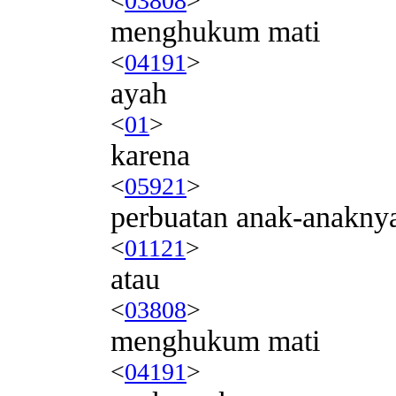
<
03808
>
menghukum mati
<
04191
>
ayah
<
01
>
karena
<
05921
>
perbuatan anak-anakny
<
01121
>
atau
<
03808
>
menghukum mati
<
04191
>