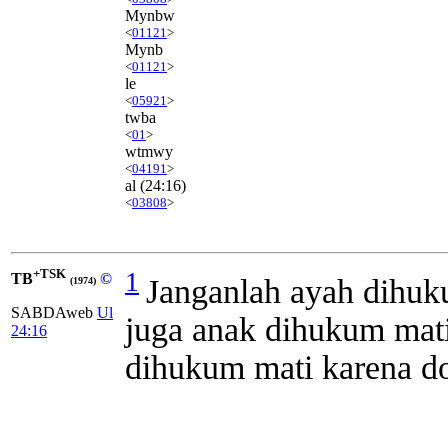
Mynbw
<
01121
>
Mynb
<
01121
>
le
<
05921
>
twba
<
01
>
wtmwy
<
04191
>
al
(24:16)
<
03808
>
+TSK
1
TB
©
Janganlah ayah dihuk
(1974)
SABDAweb
Ul
juga anak dihukum mati
24:16
dihukum mati karena do