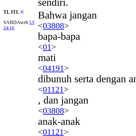
sendiri.
TL ITL
©
Bahwa jangan
SABDAweb
Ul
<
03808
>
24:16
bapa-bapa
<
01
>
mati
<
04191
>
dibunuh serta dengan 
<
01121
>
, dan jangan
<
03808
>
anak-anak
<
01121
>