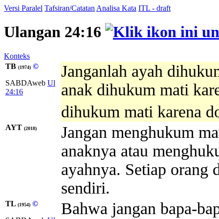
Versi Paralel
Tafsiran/Catatan
Analisa Kata
ITL - draft
Ulangan 24:16
Konteks
TB
©
Janganlah ayah dihukum
(1974)
SABDAweb
Ul
anak dihukum mati kare
24:16
dihukum mati karena d
AYT
Jangan menghukum mati
(2018)
anaknya atau menghuku
ayahnya. Setiap orang 
sendiri.
TL
©
Bahwa jangan bapa-bap
(1954)