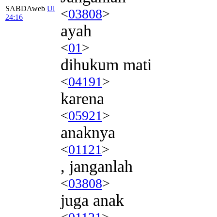
SABDAweb
Ul
<
03808
>
24:16
ayah
<
01
>
dihukum mati
<
04191
>
karena
<
05921
>
anaknya
<
01121
>
, janganlah
<
03808
>
juga anak