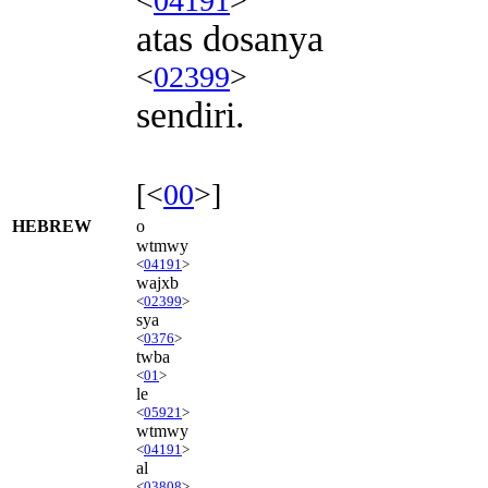
<
04191
>
atas dosanya
<
02399
>
sendiri.
[<
00
>]
HEBREW
o
wtmwy
<
04191
>
wajxb
<
02399
>
sya
<
0376
>
twba
<
01
>
le
<
05921
>
wtmwy
<
04191
>
al
<
03808
>