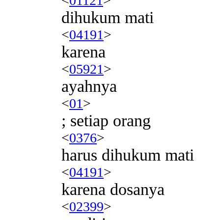
<
01121
>
dihukum mati
<
04191
>
karena
<
05921
>
ayahnya
<
01
>
; setiap orang
<
0376
>
harus dihukum mati
<
04191
>
karena dosanya
<
02399
>