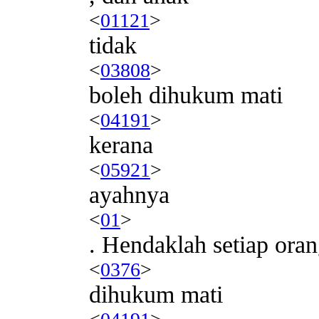
<
01121
>
tidak
<
03808
>
boleh dihukum mati
<
04191
>
kerana
<
05921
>
ayahnya
<
01
>
. Hendaklah setiap ora
<
0376
>
dihukum mati