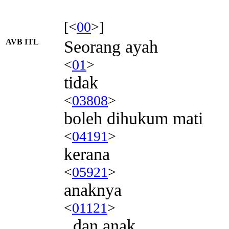
[<
00
>]
AVB ITL
Seorang ayah
<
01
>
tidak
<
03808
>
boleh dihukum mati
<
04191
>
kerana
<
05921
>
anaknya
<
01121
>
, dan anak