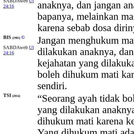
SABDAweb
Ul
anaknya, dan jangan an
24:16
bapanya, melainkan ma
karena sebab dosa dirin
BIS
©
Jangan menghukum mati
(1985)
SABDAweb
Ul
dilakukan anaknya, da
24:16
kejahatan yang dilakuk
boleh dihukum mati kar
sendiri.
TSI
“Seorang ayah tidak bo
(2014)
yang dilakukan anaknya
dihukum mati karena ke
Yang dihukum mati adala