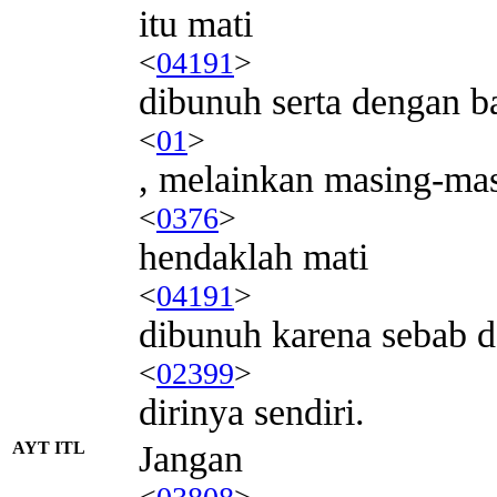
itu mati
<
04191
>
dibunuh serta dengan 
<
01
>
, melainkan masing-ma
<
0376
>
hendaklah mati
<
04191
>
dibunuh karena sebab d
<
02399
>
dirinya sendiri.
AYT ITL
Jangan