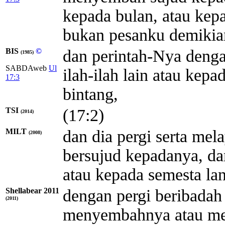
kepada bulan, atau kepa
bukan pesanku demikia
BIS
©
dan perintah-Nya den
(1985)
SABDAweb
Ul
ilah-ilah lain atau kepa
17:3
bintang,
TSI
(17:2)
(2014)
MILT
dan dia pergi serta mel
(2008)
bersujud kepadanya, da
atau kepada semesta lan
Shellabear 2011
dengan pergi beribadah 
(2011)
menyembahnya atau men