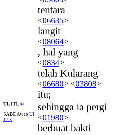
tentara
<
06635
>
langit
<
08064
>
, hal yang
<
0834
>
telah Kularang
<
06680
> <
03808
>
itu;
TL ITL
©
sehingga ia pergi
SABDAweb
Ul
<
01980
>
17:3
berbuat bakti