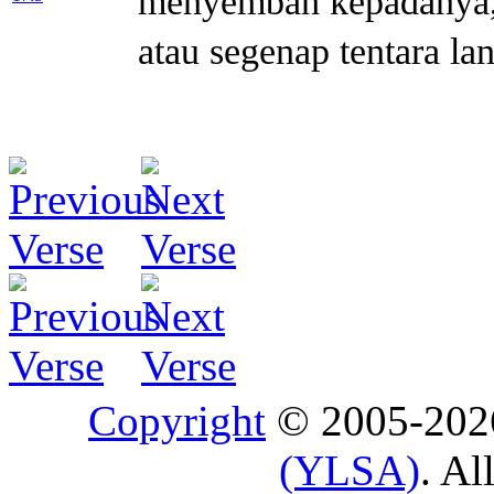
menyembah kepadanya, 
atau segenap tentara la
Copyright
© 2005-20
(YLSA)
. Al