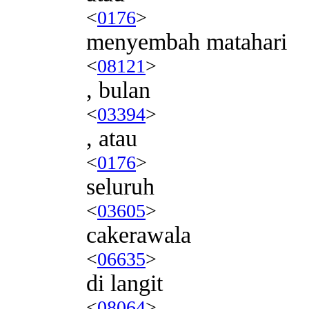
<
0176
>
menyembah matahari
<
08121
>
, bulan
<
03394
>
, atau
<
0176
>
seluruh
<
03605
>
cakerawala
<
06635
>
di langit
<
08064
>