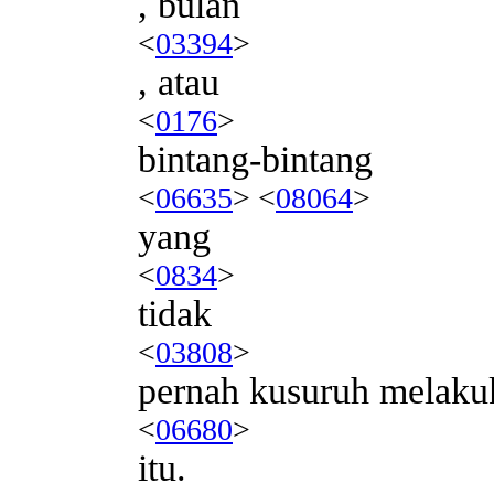
, bulan
<
03394
>
, atau
<
0176
>
bintang-bintang
<
06635
> <
08064
>
yang
<
0834
>
tidak
<
03808
>
pernah kusuruh melaku
<
06680
>
itu.