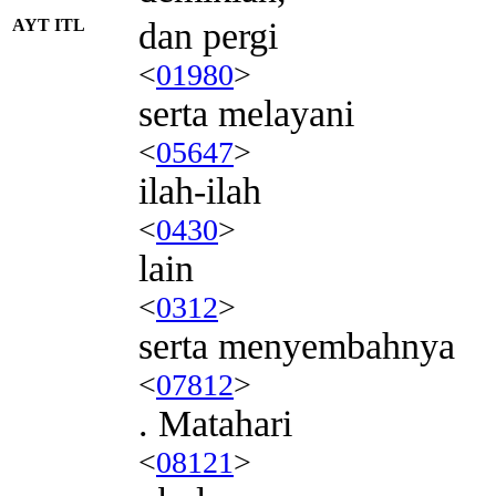
AYT ITL
dan pergi
<
01980
>
serta melayani
<
05647
>
ilah-ilah
<
0430
>
lain
<
0312
>
serta menyembahnya
<
07812
>
. Matahari
<
08121
>