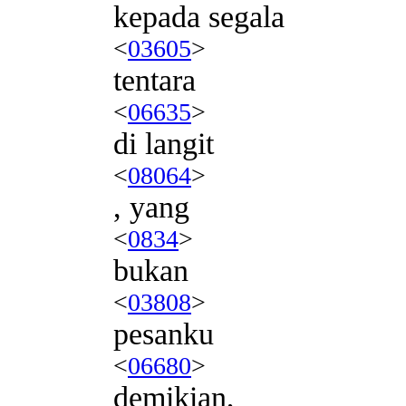
kepada segala
<
03605
>
tentara
<
06635
>
di langit
<
08064
>
, yang
<
0834
>
bukan
<
03808
>
pesanku
<
06680
>
demikian,