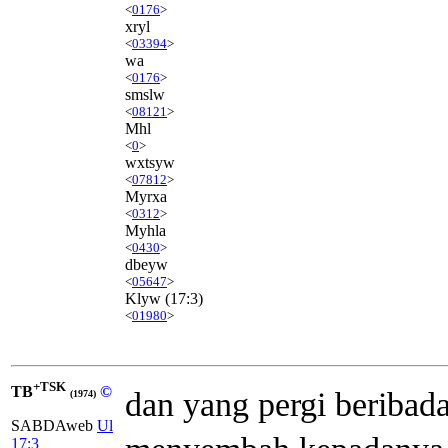
<
0176
>
xryl
<
03394
>
wa
<
0176
>
smslw
<
08121
>
Mhl
<
0
>
wxtsyw
<
07812
>
Myrxa
<
0312
>
Myhla
<
0430
>
dbeyw
<
05647
>
Klyw
(17:3)
<
01980
>
+TSK
TB
©
dan yang pergi beribad
(1974)
SABDAweb
Ul
17:3