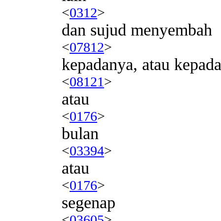
<
0312
>
dan sujud menyembah
<
07812
>
kepadanya, atau kepada
<
08121
>
atau
<
0176
>
bulan
<
03394
>
atau
<
0176
>
segenap
<
03605
>