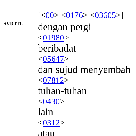
[<
00
> <
0176
> <
03605
>]
AVB ITL
dengan pergi
<
01980
>
beribadat
<
05647
>
dan sujud menyembah
<
07812
>
tuhan-tuhan
<
0430
>
lain
<
0312
>
atau