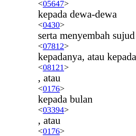
<
05647
>
kepada dewa-dewa
<
0430
>
serta menyembah sujud
<
07812
>
kepadanya, atau kepada
<
08121
>
, atau
<
0176
>
kepada bulan
<
03394
>
, atau
<
0176
>