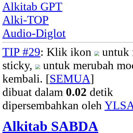
Alkitab GPT
Alki-TOP
Audio-Diglot
TIP #29
: Klik ikon
untuk 
sticky,
untuk merubah mod
kembali. [
SEMUA
]
dibuat dalam
0.02
detik
dipersembahkan oleh
YLS
Alkitab SABDA