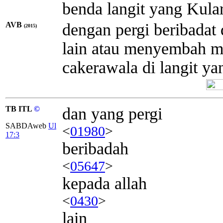
benda langit yang Kular
AVB
dengan pergi beribada
(2015)
lain atau menyembah ma
cakerawala di langit y
TB ITL
©
dan yang pergi
SABDAweb
Ul
<
01980
>
17:3
beribadah
<
05647
>
kepada allah
<
0430
>
lain