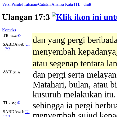
Versi Paralel
Tafsiran/Catatan
Analisa Kata
ITL - draft
Ulangan 17:3
Konteks
TB
©
(1974)
dan yang pergi beribad
SABDAweb
Ul
17:3
menyembah kepadanya, 
atau segenap tentara lan
AYT
dan pergi serta melayan
(2018)
Matahari, bulan, atau b
kusuruh melakukan itu.
TL
©
sehingga ia pergi berbu
(1954)
SABDAweb
Ul
menyembah sujud kepad
17:3