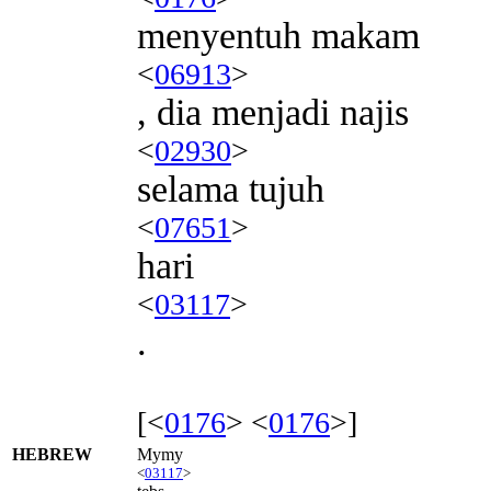
menyentuh makam
<
06913
>
, dia menjadi najis
<
02930
>
selama tujuh
<
07651
>
hari
<
03117
>
.
[<
0176
> <
0176
>]
HEBREW
Mymy
<
03117
>