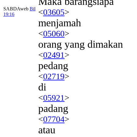
Maka barangsiapa
SABDAweb
Bil
<
03605
>
19:16
menjamah
<
05060
>
orang yang dimakan
<
02491
>
pedang
<
02719
>
di
<
05921
>
padang
<
07704
>
atau