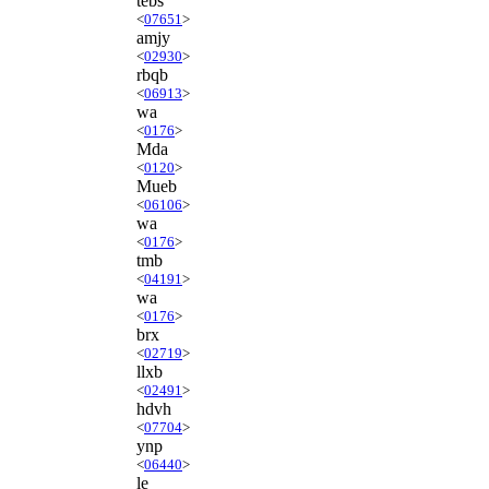
tebs
<
07651
>
amjy
<
02930
>
rbqb
<
06913
>
wa
<
0176
>
Mda
<
0120
>
Mueb
<
06106
>
wa
<
0176
>
tmb
<
04191
>
wa
<
0176
>
brx
<
02719
>
llxb
<
02491
>
hdvh
<
07704
>
ynp
<
06440
>
le