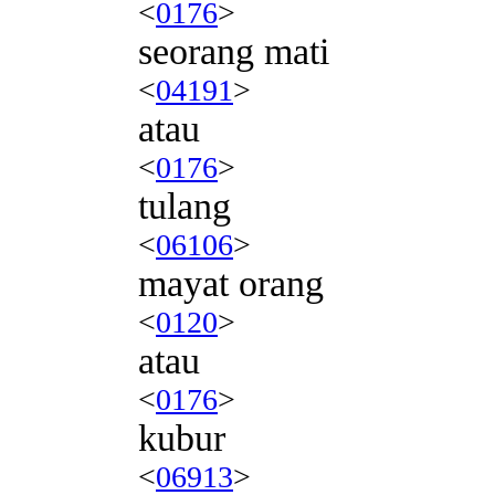
<
0176
>
seorang mati
<
04191
>
atau
<
0176
>
tulang
<
06106
>
mayat orang
<
0120
>
atau
<
0176
>
kubur
<
06913
>