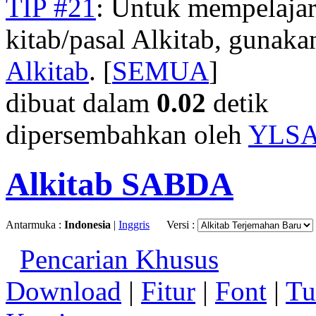
TIP #21
: Untuk mempelajar
kitab/pasal Alkitab, gunak
Alkitab
. [
SEMUA
]
dibuat dalam
0.02
detik
dipersembahkan oleh
YLS
Alkitab SABDA
Antarmuka :
Indonesia
|
Inggris
Versi :
Pencarian Khusus
Download
|
Fitur
|
Font
|
Tu