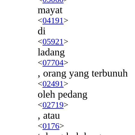
mayat
<
04191
>
di
<
05921
>
ladang
<
07704
>
, orang yang terbunuh
<
02491
>
oleh pedang
<
02719
>
, atau
<
0176
>