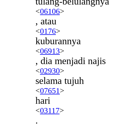
tulang-belulangnya
<
06106
>
, atau
<
0176
>
kuburannya
<
06913
>
, dia menjadi najis
<
02930
>
selama tujuh
<
07651
>
hari
<
03117
>
.