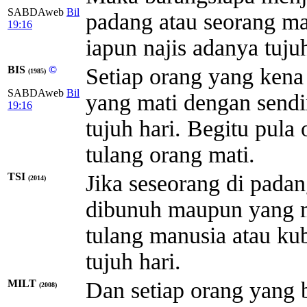
SABDAweb
Bil
padang atau seorang mat
19:16
iapun najis adanya tuju
BIS
©
Setiap orang yang kena
(1985)
SABDAweb
Bil
yang mati dengan sendir
19:16
tujuh hari. Begitu pul
tulang orang mati.
TSI
Jika seseorang di pada
(2014)
dibunuh maupun yang m
tulang manusia atau kub
tujuh hari.
MILT
Dan setiap orang yang 
(2008)