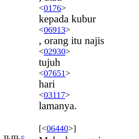
<
0176
>
kepada kubur
<
06913
>
, orang itu najis
<
02930
>
tujuh
<
07651
>
hari
<
03117
>
lamanya.
[<
06440
>]
TL ITL
©