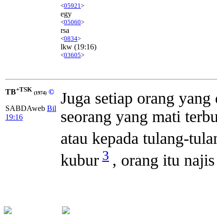
<
05921
>
egy
<
05060
>
rsa
<
0834
>
lkw
(19:16)
<
03605
>
+TSK
TB
©
Juga setiap orang yang
(1974)
SABDAweb
Bil
seorang yang mati terb
19:16
atau kepada tulang-tula
3
kubur
, orang itu naji