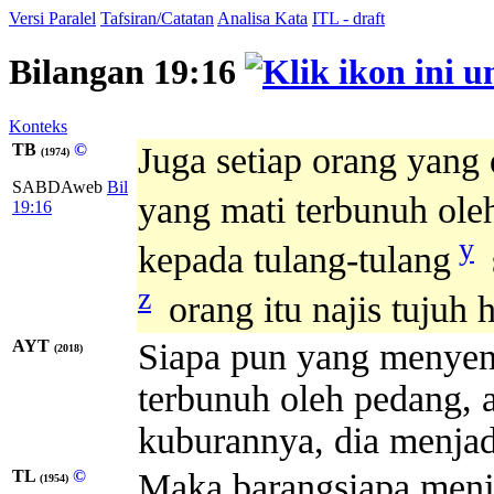
Versi Paralel
Tafsiran/Catatan
Analisa Kata
ITL - draft
Bilangan 19:16
Konteks
TB
©
Juga setiap orang yang
(1974)
SABDAweb
Bil
yang mati terbunuh ole
19:16
y
kepada tulang-tulang
z
orang itu najis tujuh h
AYT
Siapa pun yang menyen
(2018)
terbunuh oleh pedang, a
kuburannya, dia menjadi
TL
©
Maka barangsiapa menj
(1954)