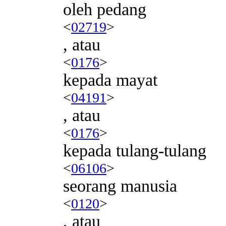
oleh pedang
<
02719
>
, atau
<
0176
>
kepada mayat
<
04191
>
, atau
<
0176
>
kepada tulang-tulang
<
06106
>
seorang manusia
<
0120
>
, atau