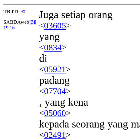
TB ITL
©
Juga setiap orang
SABDAweb
Bil
<
03605
>
19:16
yang
<
0834
>
di
<
05921
>
padang
<
07704
>
, yang kena
<
05060
>
kepada seorang yang ma
<
02491
>