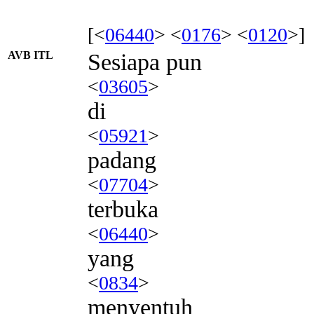
[<
06440
> <
0176
> <
0120
>]
AVB ITL
Sesiapa pun
<
03605
>
di
<
05921
>
padang
<
07704
>
terbuka
<
06440
>
yang
<
0834
>
menyentuh