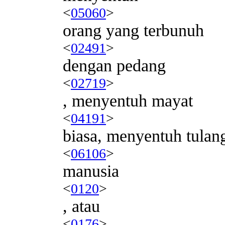
<
05060
>
orang yang terbunuh
<
02491
>
dengan pedang
<
02719
>
, menyentuh mayat
<
04191
>
biasa, menyentuh tulan
<
06106
>
manusia
<
0120
>
, atau
<
0176
>