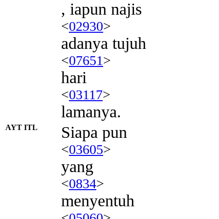
, iapun najis
<
02930
>
adanya tujuh
<
07651
>
hari
<
03117
>
lamanya.
AYT ITL
Siapa pun
<
03605
>
yang
<
0834
>
menyentuh
<
05060
>