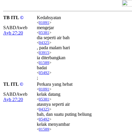
TB ITL
©
Kedahsyatan
<
01091
>
SABDAweb
mengejar
Ayb 27:20
<
05381
>
dia seperti air bah
<
04325
>
, pada malam hari
<
03915
>
ia diterbangkan
<
01589
>
badai
<
05492
>
;
TL ITL
©
Perkara yang hebat
<
01091
>
SABDAweb
kelak datang
Ayb 27:20
<
05381
>
atasnya seperti air
<
04325
>
bah, dan suatu puting beliung
<
05492
>
kelak menyambar
<
01589
>