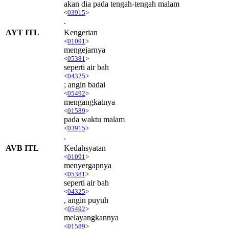
akan dia pada tengah-tengah malam
<
03915
>
.
AYT ITL
Kengerian
<
01091
>
mengejarnya
<
05381
>
seperti air bah
<
04325
>
; angin badai
<
05492
>
mengangkatnya
<
01589
>
pada waktu malam
<
03915
>
.
AVB ITL
Kedahsyatan
<
01091
>
menyergapnya
<
05381
>
seperti air bah
<
04325
>
, angin puyuh
<
05492
>
melayangkannya
<
01589
>