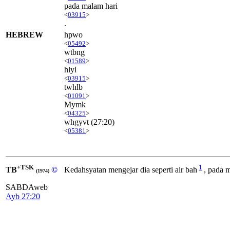
pada malam hari
<
03915
>
.
HEBREW
hpwo
<
05492
>
wtbng
<
01589
>
hlyl
<
03915
>
twhlb
<
01091
>
Mymk
<
04325
>
whgyvt
(27:20)
<
05381
>
+TSK
1
TB
©
Kedahsyatan mengejar dia seperti air bah
, pada 
(1974)
SABDAweb
Ayb 27:20