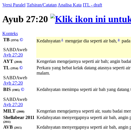
Versi Paralel
Tafsiran/Catatan
Analisa Kata
ITL - draft
Ayub 27:20
Konteks
TB
©
z
a
Kedahsyatan
mengejar dia seperti air bah,
pada 
(1974)
SABDAweb
Ayb 27:20
AYT
Kengerian mengejarnya seperti air bah; angin ba
(2018)
TL
©
Perkara yang hebat kelak datang atasnya seperti a
(1954)
malam.
SABDAweb
Ayb 27:20
BIS
©
Kedahsyatan menimpa seperti air bah yang datang t
(1985)
SABDAweb
Ayb 27:20
MILT
Kengerian mengejarnya seperti air, suatu badai me
(2008)
Shellabear 2011
Kedahsyatan menyergapnya seperti air bah, angin
(2011)
AVB
Kedahsyatan menyergapnya seperti air bah, angin
(2015)