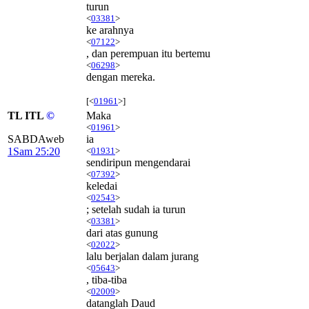
turun
<
03381
>
ke arahnya
<
07122
>
, dan perempuan itu bertemu
<
06298
>
dengan mereka.
[<
01961
>]
TL ITL
©
Maka
<
01961
>
SABDAweb
ia
1Sam 25:20
<
01931
>
sendiripun mengendarai
<
07392
>
keledai
<
02543
>
; setelah sudah ia turun
<
03381
>
dari atas gunung
<
02022
>
lalu berjalan dalam jurang
<
05643
>
, tiba-tiba
<
02009
>
datanglah Daud