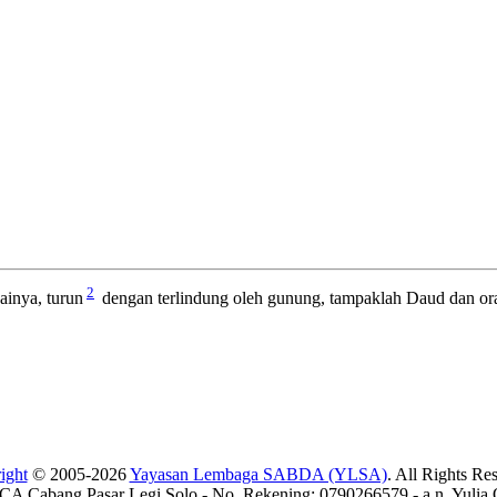
2
ainya, turun
dengan terlindung oleh gunung, tampaklah Daud dan or
ight
© 2005-2026
Yayasan Lembaga SABDA (YLSA)
. All Rights Re
A Cabang Pasar Legi Solo - No. Rekening: 0790266579 - a.n. Yulia 