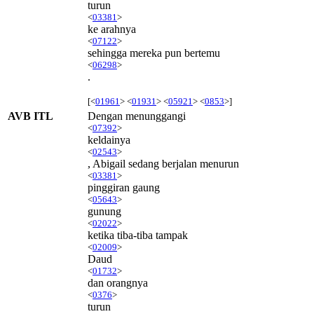
turun
<
03381
>
ke arahnya
<
07122
>
sehingga mereka pun bertemu
<
06298
>
.
[<
01961
> <
01931
> <
05921
> <
0853
>]
AVB ITL
Dengan menunggangi
<
07392
>
keldainya
<
02543
>
, Abigail sedang berjalan menurun
<
03381
>
pinggiran gaung
<
05643
>
gunung
<
02022
>
ketika tiba-tiba tampak
<
02009
>
Daud
<
01732
>
dan orangnya
<
0376
>
turun