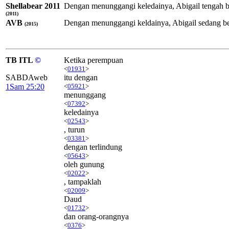
Shellabear 2011
Dengan menunggangi keledainya, Abigail tengah be
(2011)
AVB
Dengan menunggangi keldainya, Abigail sedang be
(2015)
TB ITL
©
Ketika perempuan
<
01931
>
SABDAweb
itu dengan
1Sam 25:20
<
05921
>
menunggang
<
07392
>
keledainya
<
02543
>
, turun
<
03381
>
dengan terlindung
<
05643
>
oleh gunung
<
02022
>
, tampaklah
<
02009
>
Daud
<
01732
>
dan orang-orangnya
<
0376
>