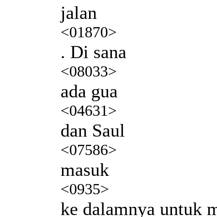
jalan
<01870>
. Di sana
<08033>
ada gua
<04631>
dan Saul
<07586>
masuk
<0935>
ke dalamnya untuk 