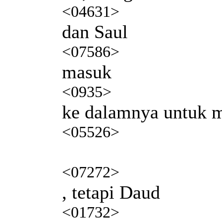
<04631>
dan Saul
<07586>
masuk
<0935>
ke dalamnya untuk 
<05526>
<07272>
, tetapi Daud
<01732>