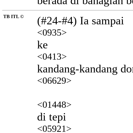
berada di bahagian b
TB ITL ©
(#24-#4) Ia sampai
<0935>
ke
<0413>
kandang-kandang d
<06629>
<01448>
di tepi
<05921>