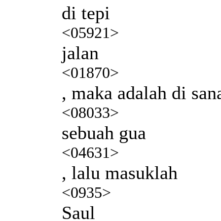
di tepi
<05921>
jalan
<01870>
, maka adalah di san
<08033>
sebuah gua
<04631>
, lalu masuklah
<0935>
Saul