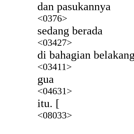
dan pasukannya
<0376>
sedang berada
<03427>
di bahagian belakan
<03411>
gua
<04631>
itu. [
<08033>