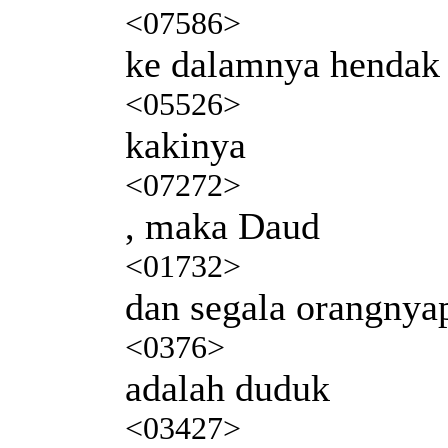
<07586>
ke dalamnya hendak 
<05526>
kakinya
<07272>
, maka Daud
<01732>
dan segala orangnya
<0376>
adalah duduk
<03427>