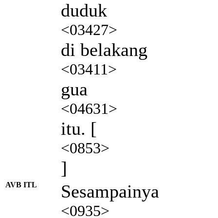
duduk
<03427>
di belakang
<03411>
gua
<04631>
itu. [
<0853>
]
AVB ITL
Sesampainya
<0935>