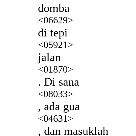
domba
<06629>
di tepi
<05921>
jalan
<01870>
. Di sana
<08033>
, ada gua
<04631>
, dan masuklah