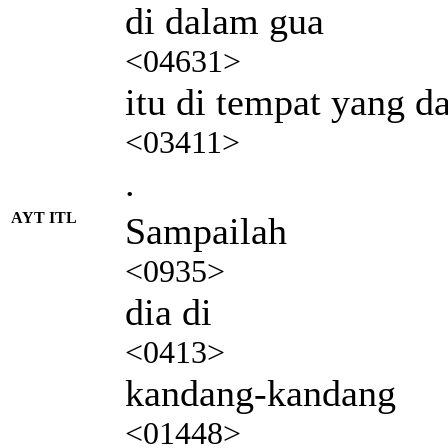
di dalam gua
<04631>
itu di tempat yang d
<03411>
.
AYT ITL
Sampailah
<0935>
dia di
<0413>
kandang-kandang
<01448>