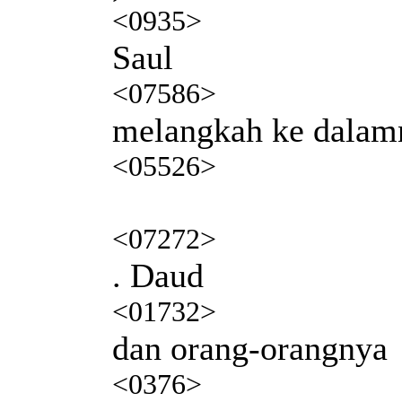
<0935>
Saul
<07586>
melangkah ke dalam
<05526>
<07272>
. Daud
<01732>
dan orang-orangnya
<0376>