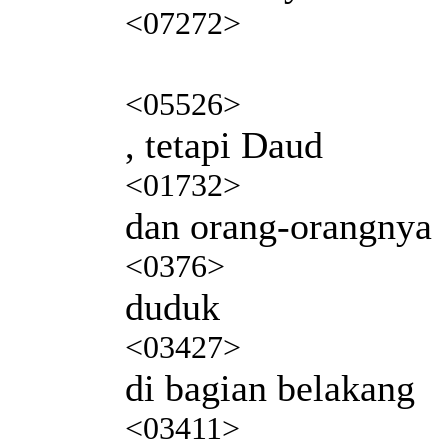
<07272>
<05526>
, tetapi Daud
<01732>
dan orang-orangnya
<0376>
duduk
<03427>
di bagian belakang
<03411>