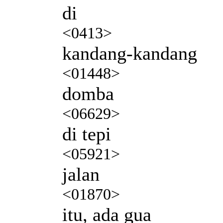
di
<0413>
kandang-kandang
<01448>
domba
<06629>
di tepi
<05921>
jalan
<01870>
itu, ada gua