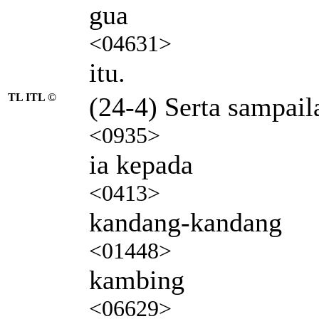
gua
<04631>
itu.
TL ITL ©
(24-4) Serta sampail
<0935>
ia kepada
<0413>
kandang-kandang
<01448>
kambing
<06629>