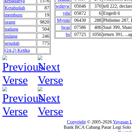
kepadanya
1376
wdgyw
05046
370
tell 222, declare
Ketahuilah
87
ydg
05872
6
Engedi 6
memburu
19
Mytslp
06430
288
Philistine 287, 
orang
9820
lwas
07586
406
Saul 399, Shau
padang
504
bs
07725
1056
return 391, ...a
pulang
246
sesudah
775
(24-2) Ketika
Copyright
© 2005-2026
Yayasan
Bank BCA Cabang Pasar Legi Solo -