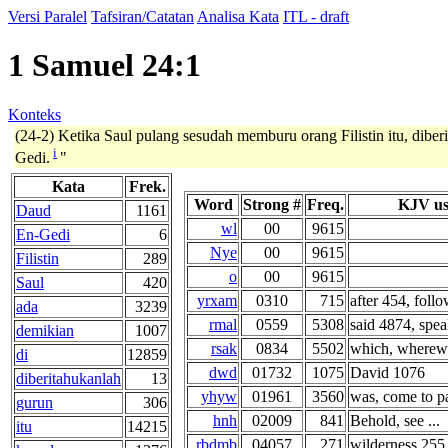
Versi Paralel
Tafsiran/Catatan
Analisa Kata
ITL - draft
1 Samuel 24:1
Konteks
(24-2) Ketika Saul pulang sesudah memburu orang Filistin itu, dib
i
Gedi.
"
Kata
Frek.
Word
Strong #
Freq.
KJV us
Daud
1161
wl
00
9615
En-Gedi
6
Nye
00
9615
Filistin
289
o
00
9615
Saul
420
yrxam
0310
715
after 454, follo
ada
3239
rmal
0559
5308
said 4874, spea
demikian
1007
rsak
0834
5502
which, wherewit
di
12859
dwd
01732
1075
David 1076
diberitahukanlah
13
yhyw
01961
3560
was, come to pa
gurun
306
hnh
02009
841
Behold, see ...
itu
14215
rbdmb
04057
271
wilderness 255, 