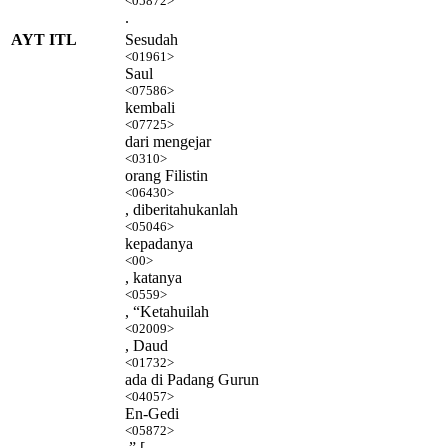
<05872>
.
AYT ITL
Sesudah
<01961>
Saul
<07586>
kembali
<07725>
dari mengejar
<0310>
orang Filistin
<06430>
, diberitahukanlah
<05046>
kepadanya
<00>
, katanya
<0559>
, “Ketahuilah
<02009>
, Daud
<01732>
ada di Padang Gurun
<04057>
En-Gedi
<05872>
.” [