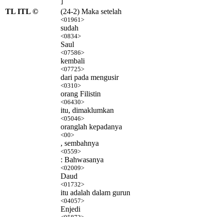
]
TL ITL ©
(24-2) Maka setelah
<01961>
sudah
<0834>
Saul
<07586>
kembali
<07725>
dari pada mengusir
<0310>
orang Filistin
<06430>
itu, dimaklumkan
<05046>
oranglah kepadanya
<00>
, sembahnya
<0559>
: Bahwasanya
<02009>
Daud
<01732>
itu adalah dalam gurun
<04057>
Enjedi