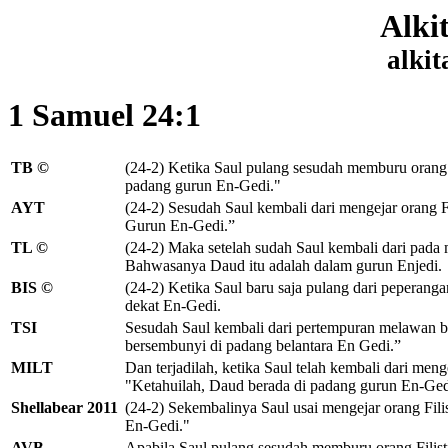
Alki
alkit
1 Samuel 24:1
TB ©
(24-2) Ketika Saul pulang sesudah memburu orang F
padang gurun En-Gedi.
"
AYT
(24-2) Sesudah Saul kembali dari mengejar orang F
Gurun En-Gedi.”
TL ©
(24-2) Maka setelah sudah Saul kembali dari pada
Bahwasanya Daud itu adalah dalam gurun Enjedi.
BIS ©
(24-2) Ketika Saul baru saja pulang dari peperan
dekat En-Gedi.
TSI
Sesudah Saul kembali dari pertempuran melawan b
bersembunyi di padang belantara En Gedi.”
MILT
Dan terjadilah, ketika Saul telah kembali dari men
"Ketahuilah, Daud berada di padang gurun En-Ged
Shellabear 2011
(24-2) Sekembalinya Saul usai mengejar orang Fil
En-Gedi."
AVB
Apabila Saul pulang sesudah memburu orang Filisti