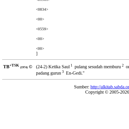
<0834>
<00>
<0559>
<00>
<00>
]
+TSK
1
2
TB
©
(24-2) Ketika Saul
pulang sesudah memburu
or
(1974)
3
padang gurun
En-Gedi."
Sumber:
http://alkitab.sabd
Copyright © 2005-202