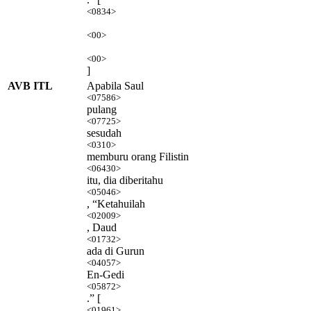
<0834>
<00>
<00>
]
AVB ITL
Apabila Saul
<07586>
pulang
<07725>
sesudah
<0310>
memburu orang Filistin
<06430>
itu, dia diberitahu
<05046>
, “Ketahuilah
<02009>
, Daud
<01732>
ada di Gurun
<04057>
En-Gedi
<05872>
.” [
<01961>