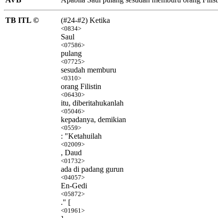
TB ITL ©
(#24-#2) Ketika
<0834>
Saul
<07586>
pulang
<07725>
sesudah memburu
<0310>
orang Filistin
<06430>
itu, diberitahukanlah
<05046>
kepadanya, demikian
<0559>
: "Ketahuilah
<02009>
, Daud
<01732>
ada di padang gurun
<04057>
En-Gedi
<05872>
." [
<01961>