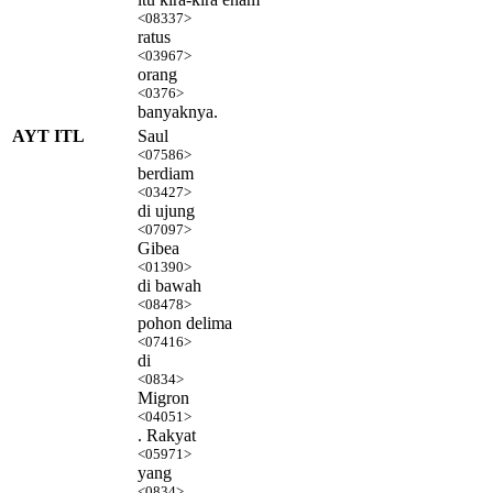
<08337>
ratus
<03967>
orang
<0376>
banyaknya.
AYT ITL
Saul
<07586>
berdiam
<03427>
di ujung
<07097>
Gibea
<01390>
di bawah
<08478>
pohon delima
<07416>
di
<0834>
Migron
<04051>
. Rakyat
<05971>
yang
<0834>