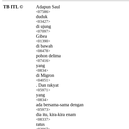
TB ITL ©
Adapun Saul
<07586>
duduk
<03427>
di ujung
<07097>
Gibea
<01390>
di bawah
<08478>
pohon delima
<07416>
yang
<0834>
di Migron
<04051>
. Dan rakyat
<05971>
yang
<0834>
ada bersama-sama dengan
<05973>
dia itu, kira-kira enam
<08337>
ratus