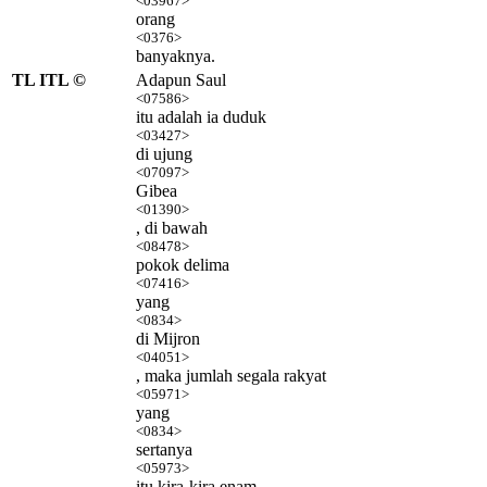
<03967>
orang
<0376>
banyaknya.
TL ITL ©
Adapun Saul
<07586>
itu adalah ia duduk
<03427>
di ujung
<07097>
Gibea
<01390>
, di bawah
<08478>
pokok delima
<07416>
yang
<0834>
di Mijron
<04051>
, maka jumlah segala rakyat
<05971>
yang
<0834>
sertanya
<05973>
itu kira-kira enam