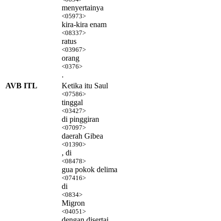
menyertainya
<05973>
kira-kira enam
<08337>
ratus
<03967>
orang
<0376>
.
AVB ITL
Ketika itu Saul
<07586>
tinggal
<03427>
di pinggiran
<07097>
daerah Gibea
<01390>
, di
<08478>
gua pokok delima
<07416>
di
<0834>
Migron
<04051>
dengan disertai