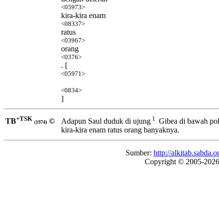
<05973>
kira-kira enam
<08337>
ratus
<03967>
orang
<0376>
. [
<05971>
<0834>
]
+TSK
1
TB
©
Adapun Saul duduk di ujung
Gibea di bawah po
(1974)
kira-kira enam ratus orang banyaknya.
Sumber:
http://alkitab.sabd
Copyright © 2005-202