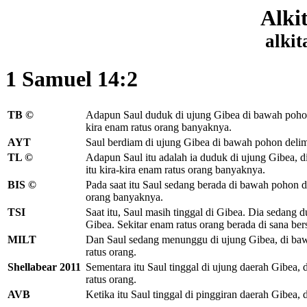
Alki
alkit
1 Samuel 14:2
TB ©
Adapun Saul duduk
di ujung Gibea
di bawah poho
kira enam ratus orang banyaknya.
AYT
Saul berdiam di ujung Gibea di bawah pohon delim
TL ©
Adapun Saul itu adalah ia duduk di ujung Gibea, 
itu kira-kira enam ratus orang banyaknya.
BIS ©
Pada saat itu Saul sedang berada di bawah pohon d
orang banyaknya.
TSI
Saat itu, Saul masih tinggal di Gibea. Dia sedang
Gibea. Sekitar enam ratus orang berada di sana be
MILT
Dan Saul sedang menunggu di ujung Gibea, di baw
ratus orang.
Shellabear 2011
Sementara itu Saul tinggal di ujung daerah Gibea
ratus orang.
AVB
Ketika itu Saul tinggal di pinggiran daerah Gibea, 