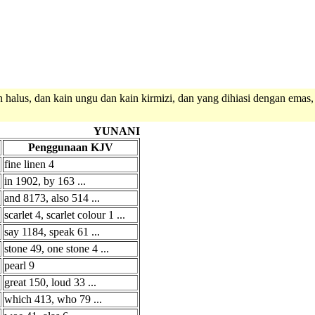
 halus, dan kain ungu dan kain kirmizi, dan yang dihiasi dengan emas,
YUNANI
Penggunaan KJV
fine linen 4
in 1902, by 163 ...
and 8173, also 514 ...
scarlet 4, scarlet colour 1 ...
say 1184, speak 61 ...
stone 49, one stone 4 ...
pearl 9
great 150, loud 33 ...
which 413, who 79 ...