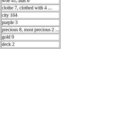
woe 41, alas 6
clothe 7, clothed with 4 ...
city 164
purple 3
precious 8, most precious 2 ...
gold 9
deck 2