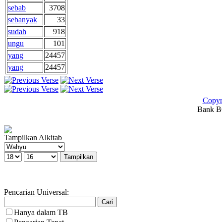
sebab
3708
sebanyak
33
sudah
918
ungu
101
yang
24457
yang
24457
Copyr
Bank BC
Tampilkan Alkitab
Pencarian Universal:
Hanya dalam TB