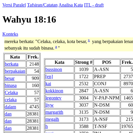
Versi Paralel
Tafsiran/Catatan
Analisa Kata
ITL - draft
Wahyu 18:16
Konteks
x
mereka berkata: "Celaka, celaka, kota besar,
yang berpakaian lenan
a
sebanyak itu sudah binasa.
"
Kata
Frek.
Kata
Strong #
POS
Frek.
berkata
2148
bussinon
1039
A-ASN
5
berpakaian
54
[en]
1722
PREP
2737
besar
909
kai
2532
CONJ
8970
binasa
160
kokkinon
2847
A-ASN
6
Celaka
57
legontev
3004
V-PAP-NPM
1465
celaka
57
liyw
3037
N-DSM
60
dalam
4745
margarith
3135
N-DSM
9
dan
28381
megalh
3173
A-NSF
215
dan
28381
h
3588
T-NSF
19765
dan
28381