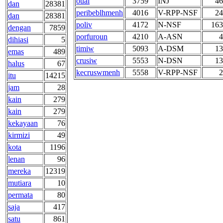
ouai
3759
INJ
46
dan
28381
peribeblhmenh
4016
V-RPP-NSF
24
dan
28381
poliv
4172
N-NSF
163
dengan
7859
porfuroun
4210
A-ASN
4
dihiasi
5
timiw
5093
A-DSM
13
emas
489
crusiw
5553
N-DSN
13
halus
67
kecruswmenh
5558
V-RPP-NSF
2
itu
14215
jam
28
kain
279
kain
279
kekayaan
76
kirmizi
49
kota
1196
lenan
96
mereka
12319
mutiara
10
permata
80
saja
417
satu
861