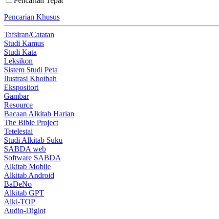
Pencarian Tepat
Pencarian Khusus
Tafsiran/Catatan
Studi Kamus
Studi Kata
Leksikon
Sistem Studi Peta
Ilustrasi Khotbah
Ekspositori
Gambar
Resource
Bacaan Alkitab Harian
The Bible Project
Tetelestai
Studi Alkitab Suku
SABDA web
Software SABDA
Alkitab Mobile
Alkitab Android
BaDeNo
Alkitab GPT
Alki-TOP
Audio-Diglot