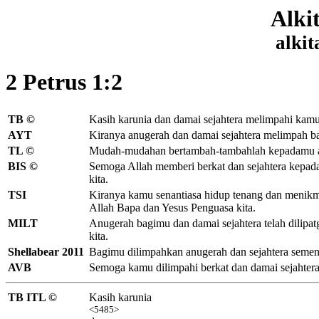
Alki
alkit
2 Petrus 1:2
TB ©
Kasih karunia dan damai sejahtera melimpahi
kamu 
AYT
Kiranya anugerah dan damai sejahtera melimpah b
TL ©
Mudah-mudahan bertambah-tambahlah kepadamu anug
BIS ©
Semoga Allah memberi berkat dan sejahtera kepad
kita.
TSI
Kiranya kamu senantiasa hidup tenang dan menikm
Allah Bapa dan Yesus Penguasa kita.
MILT
Anugerah bagimu dan damai sejahtera telah dili
kita.
Shellabear 2011
Bagimu dilimpahkan anugerah dan sejahtera sement
AVB
Semoga kamu dilimpahi berkat dan damai sejahter
TB ITL ©
Kasih karunia
<5485>