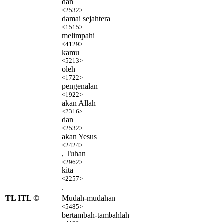
dan
<2532>
damai sejahtera
<1515>
melimpahi
<4129>
kamu
<5213>
oleh
<1722>
pengenalan
<1922>
akan Allah
<2316>
dan
<2532>
akan Yesus
<2424>
, Tuhan
<2962>
kita
<2257>
.
TL ITL ©
Mudah-mudahan
<5485>
bertambah-tambahlah