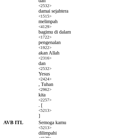
dan
<2532>
damai sejahtera
<1515>
melimpah
<4129>
bagimu di dalam
<1722>
pengenalan
<1922>
akan Allah
<2316>
dan
<2532>
Yesus
<2424>
, Tuhan
<2962>
kita
<2257>
. [
<5213>
]
AVB ITL
Semoga kamu
<5213>
dilimpahi