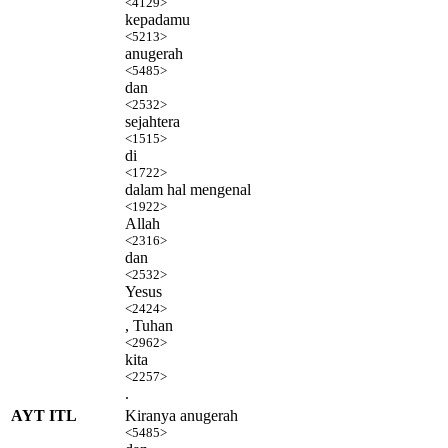
<4129>
kepadamu
<5213>
anugerah
<5485>
dan
<2532>
sejahtera
<1515>
di
<1722>
dalam hal mengenal
<1922>
Allah
<2316>
dan
<2532>
Yesus
<2424>
, Tuhan
<2962>
kita
<2257>
.
AYT ITL
Kiranya anugerah
<5485>