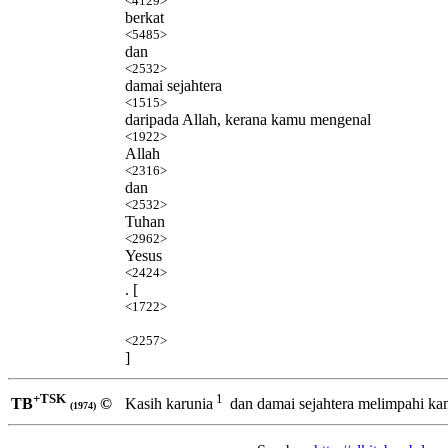
<4129>
berkat
<5485>
dan
<2532>
damai sejahtera
<1515>
daripada Allah, kerana kamu mengenal
<1922>
Allah
<2316>
dan
<2532>
Tuhan
<2962>
Yesus
<2424>
. [
<1722>
<2257>
]
+TSK
1
TB
©
Kasih karunia
dan damai sejahtera melimpahi ka
(1974)