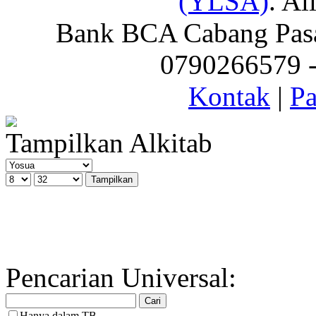
(YLSA)
. Al
Bank BCA Cabang Pasar
0790266579 - 
Kontak
|
Pa
Tampilkan Alkitab
Pencarian Universal:
Hanya dalam TB