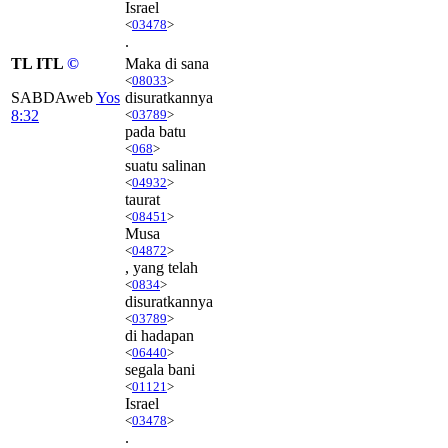
Israel
<
03478
>
.
TL ITL
©
Maka di sana
<
08033
>
SABDAweb
Yos
disuratkannya
8:32
<
03789
>
pada batu
<
068
>
suatu salinan
<
04932
>
taurat
<
08451
>
Musa
<
04872
>
, yang telah
<
0834
>
disuratkannya
<
03789
>
di hadapan
<
06440
>
segala bani
<
01121
>
Israel
<
03478
>
.