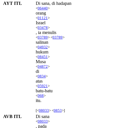
AYT ITL
Di sana, di hadapan
<
06440
>
orang
<
01121
>
Israel
<
03478
>
, ia menulis
<
03789
> <
03789
>
salinan
<
04932
>
hukum
<
08451
>
Musa
<
04872
>
di
<
0834
>
atas
<
05921
>
batu-batu
<
068
>
itu.
[<
08033
> <
0853
>]
AVB ITL
Di sana
<
08033
>
, pada