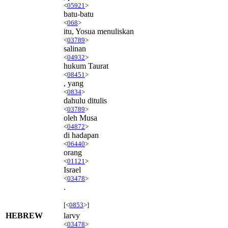
<
05921
>
batu-batu
<
068
>
itu, Yosua menuliskan
<
03789
>
salinan
<
04932
>
hukum Taurat
<
08451
>
, yang
<
0834
>
dahulu ditulis
<
03789
>
oleh Musa
<
04872
>
di hadapan
<
06440
>
orang
<
01121
>
Israel
<
03478
>
.
[<
0853
>]
HEBREW
larvy
<
03478
>