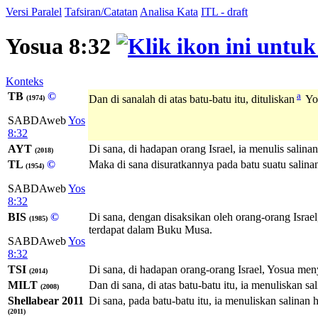
Versi Paralel
Tafsiran/Catatan
Analisa Kata
ITL - draft
Yosua 8:32
Konteks
TB
©
a
Dan di sanalah di atas batu-batu itu, dituliskan
Yos
(1974)
SABDAweb
Yos
8:32
AYT
Di sana, di hadapan orang Israel, ia menulis salina
(2018)
TL
©
Maka di sana disuratkannya pada batu suatu salinan
(1954)
SABDAweb
Yos
8:32
BIS
©
Di sana, dengan disaksikan oleh orang-orang Isr
(1985)
terdapat dalam Buku Musa.
SABDAweb
Yos
8:32
TSI
Di sana, di hadapan orang-orang Israel, Yosua me
(2014)
MILT
Dan di sana, di atas batu-batu itu, ia menuliskan sa
(2008)
Shellabear 2011
Di sana, pada batu-batu itu, ia menuliskan salinan 
(2011)