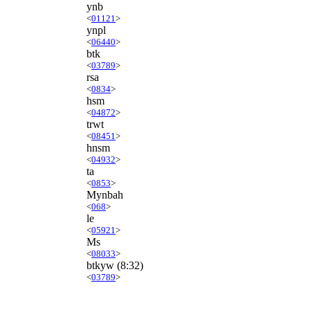
ynb
<
01121
>
ynpl
<
06440
>
btk
<
03789
>
rsa
<
0834
>
hsm
<
04872
>
trwt
<
08451
>
hnsm
<
04932
>
ta
<
0853
>
Mynbah
<
068
>
le
<
05921
>
Ms
<
08033
>
btkyw
(8:32)
<
03789
>