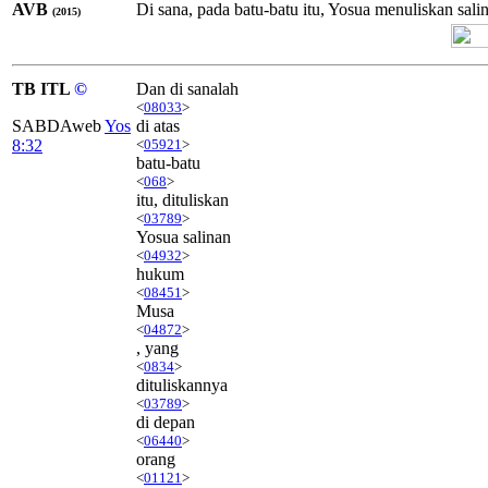
AVB
Di sana, pada batu-batu itu, Yosua menuliskan sali
(2015)
TB ITL
©
Dan di sanalah
<
08033
>
SABDAweb
Yos
di atas
8:32
<
05921
>
batu-batu
<
068
>
itu, dituliskan
<
03789
>
Yosua salinan
<
04932
>
hukum
<
08451
>
Musa
<
04872
>
, yang
<
0834
>
dituliskannya
<
03789
>
di depan
<
06440
>
orang
<
01121
>