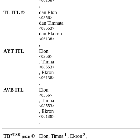
<06138>
,
TL ITL ©
dan Elon
<0356>
dan Timnata
<08553>
dan Ekeron
<06138>
,
AYT ITL
Elon
<0356>
, Timna
<08553>
, Ekron
<06138>
,
AVB ITL
Elon
<0356>
, Timna
<08553>
, Ekron
<06138>
,
+TSK
1
2
TB
©
Elon, Timna
, Ekron
,
(1974)