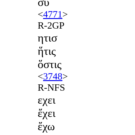
σύ
<
4771
>
R-2GP
ητισ
ἥτις
ὅστις
<
3748
>
R-NFS
εχει
ἔχει
ἔχω