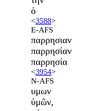
ὁ
<
3588
>
E-AFS
παρρησιαν
παρρησίαν
παρρησία
<
3954
>
N-AFS
υμων
ὑμῶν,