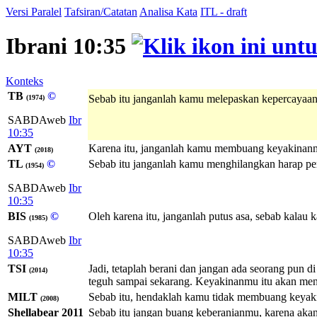
Versi Paralel
Tafsiran/Catatan
Analisa Kata
ITL - draft
Ibrani 10:35
Konteks
TB
©
Sebab itu janganlah kamu melepaskan kepercayaa
(1974)
SABDAweb
Ibr
10:35
AYT
Karena itu, janganlah kamu membuang keyakinanm
(2018)
TL
©
Sebab itu janganlah kamu menghilangkan harap p
(1954)
SABDAweb
Ibr
10:35
BIS
©
Oleh karena itu, janganlah putus asa, sebab kalau 
(1985)
SABDAweb
Ibr
10:35
TSI
Jadi, tetaplah berani dan jangan ada seorang pun 
(2014)
teguh sampai sekarang. Keyakinanmu itu akan men
MILT
Sebab itu, hendaklah kamu tidak membuang keyak
(2008)
Shellabear 2011
Sebab itu jangan buang keberanianmu, karena akan