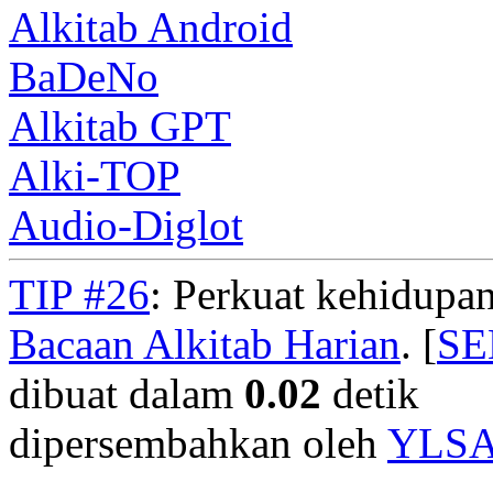
Alkitab Android
BaDeNo
Alkitab GPT
Alki-TOP
Audio-Diglot
TIP #26
: Perkuat kehidupan
Bacaan Alkitab Harian
. [
S
dibuat dalam
0.02
detik
dipersembahkan oleh
YLS