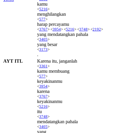
kamu
<
5216
>
menghilangkan
<
577
>
harap percayamu
<
3767
> <
3954
> <
5216
> <
3748
> <
2192
>
yang mendatangkan pahala
<
3405
>
yang besar
<
3173
>
.
AYT ITL
Karena itu, janganlah
<
3361
>
kamu membuang
<
577
>
keyakinanmu
<
3954
>
karena
<
3767
>
keyakinanmu
<
5216
>
itu
<
3748
>
mendatangkan pahala
<
3405
>
yang