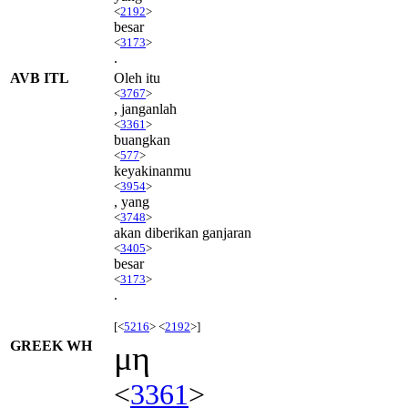
<
2192
>
besar
<
3173
>
.
AVB ITL
Oleh itu
<
3767
>
, janganlah
<
3361
>
buangkan
<
577
>
keyakinanmu
<
3954
>
, yang
<
3748
>
akan diberikan ganjaran
<
3405
>
besar
<
3173
>
.
[<
5216
> <
2192
>]
GREEK WH
μη
<
3361
>