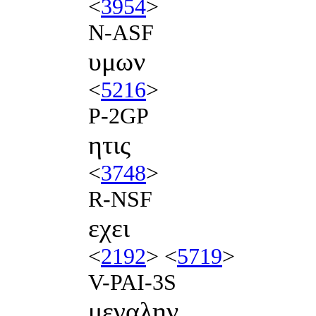
<
3954
>
N-ASF
υμων
<
5216
>
P-2GP
ητις
<
3748
>
R-NSF
εχει
<
2192
> <
5719
>
V-PAI-3S
μεγαλην