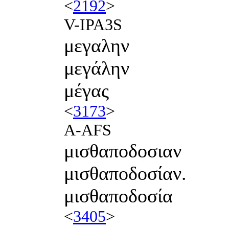
<
2192
>
V-IPA3S
μεγαλην
μεγάλην
μέγας
<
3173
>
A-AFS
μισθαποδοσιαν
μισθαποδοσίαν.
μισθαποδοσία
<
3405
>