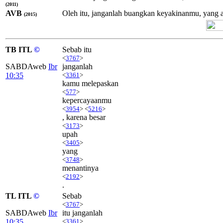
(2011)
AVB
Oleh itu, janganlah buangkan keyakinanmu, yang a
(2015)
TB ITL
©
Sebab itu
<
3767
>
SABDAweb
Ibr
janganlah
10:35
<
3361
>
kamu melepaskan
<
577
>
kepercayaanmu
<
3954
> <
5216
>
, karena besar
<
3173
>
upah
<
3405
>
yang
<
3748
>
menantinya
<
2192
>
.
TL ITL
©
Sebab
<
3767
>
SABDAweb
Ibr
itu janganlah
10:35
<
3361
>