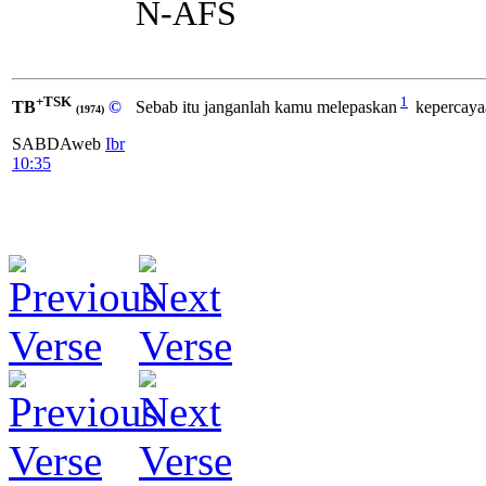
N-AFS
+TSK
1
TB
©
Sebab itu janganlah kamu melepaskan
kepercaya
(1974)
SABDAweb
Ibr
10:35