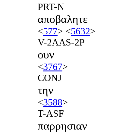
PRT-N
αποβαλητε
<
577
> <
5632
>
V-2AAS-2P
ουν
<
3767
>
CONJ
την
<
3588
>
T-ASF
παρρησιαν