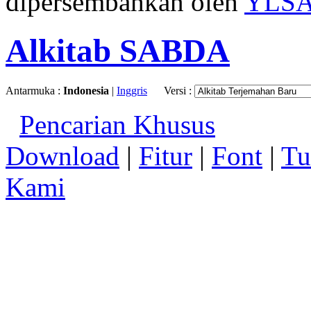
dipersembahkan oleh
YLS
Alkitab SABDA
Antarmuka :
Indonesia
|
Inggris
Versi :
Pencarian Khusus
Download
|
Fitur
|
Font
|
Tu
Kami