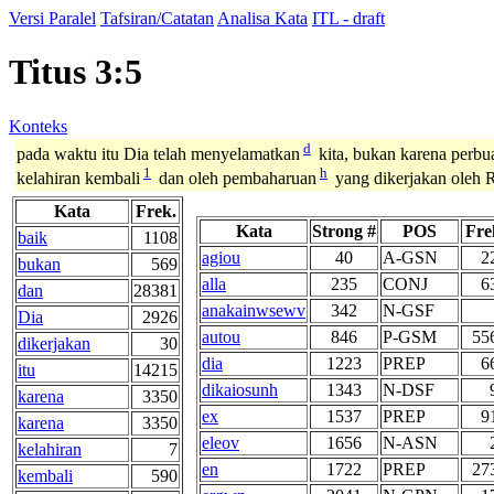
Versi Paralel
Tafsiran/Catatan
Analisa Kata
ITL - draft
Titus 3:5
Konteks
d
pada waktu itu Dia telah menyelamatkan
kita, bukan karena perbua
1
h
kelahiran kembali
dan oleh pembaharuan
yang dikerjakan oleh 
Kata
Frek.
Kata
Strong #
POS
Fre
baik
1108
agiou
40
A-GSN
2
bukan
569
alla
235
CONJ
6
dan
28381
anakainwsewv
342
N-GSF
Dia
2926
autou
846
P-GSM
55
dikerjakan
30
dia
1223
PREP
6
itu
14215
dikaiosunh
1343
N-DSF
karena
3350
ex
1537
PREP
9
karena
3350
eleov
1656
N-ASN
kelahiran
7
en
1722
PREP
27
kembali
590