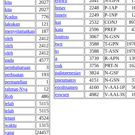
ergwn
2041
N-GPN
1
kita
2027
hmav
2248
P-1AP
1
kita
2027
hmeiv
2249
P-1NP
1
Kudus
776
kai
2532
CONJ
89
lakukan
121
kata
2596
PREP
4
menyelamatkan
187
loutrou
3067
N-GSN
oleh
2412
twn
3588
T-GPN
197
oleh
2412
to
3588
T-ASN
197
oleh
2412
a
3739
R-APN
13
pada
4577
ouk
3756
PRT-N
16
pembaharuan
3
paliggenesiav
3824
N-GSF
perbuatan
193
pneumatov
4151
N-GSN
3
permandian
1
epoihsamen
4160
V-AAI-1P
5
rahmat-Nya
12
eswsen
4982
V-AAI-3S
1
Roh
486
telah
5115
telah
5115
tetapi
4524
waktu
1315
yang
24457