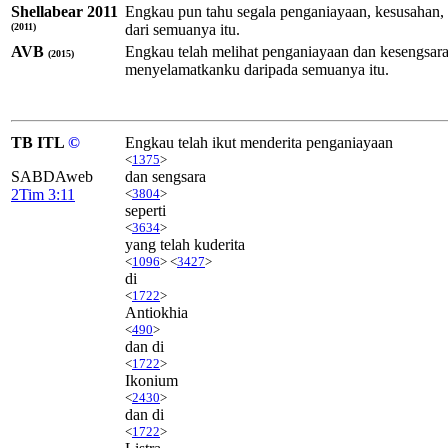
Shellabear 2011
Engkau pun tahu segala penganiayaan, kesusahan, d
(2011)
dari semuanya itu.
AVB
Engkau telah melihat penganiayaan dan kesengsara
(2015)
menyelamatkanku daripada semuanya itu.
TB ITL
©
Engkau telah ikut menderita penganiayaan
<
1375
>
SABDAweb
dan sengsara
2Tim 3:11
<
3804
>
seperti
<
3634
>
yang telah kuderita
<
1096
> <
3427
>
di
<
1722
>
Antiokhia
<
490
>
dan di
<
1722
>
Ikonium
<
2430
>
dan di
<
1722
>