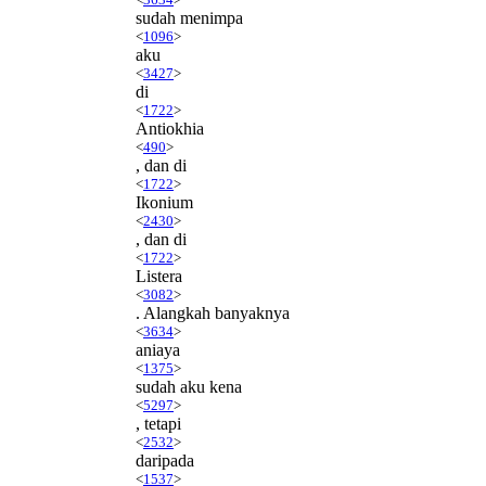
sudah menimpa
<
1096
>
aku
<
3427
>
di
<
1722
>
Antiokhia
<
490
>
, dan di
<
1722
>
Ikonium
<
2430
>
, dan di
<
1722
>
Listera
<
3082
>
. Alangkah banyaknya
<
3634
>
aniaya
<
1375
>
sudah aku kena
<
5297
>
, tetapi
<
2532
>
daripada
<
1537
>