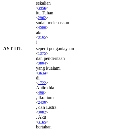
sekalian
<
3956
>
itu Tuhan
<
2962
>
sudah melepaskan
<
4506
>
aku
<
3165
>
!
AYT ITL
seperti penganiayaan
<
1375
>
dan penderitaan
<
3804
>
yang kualami
<
3634
>
di
<
1722
>
Antiokhia
<
490
>
, Ikonium
<
2430
>
, dan Listra
<
3082
>
. Aku
<
3165
>
bertahan