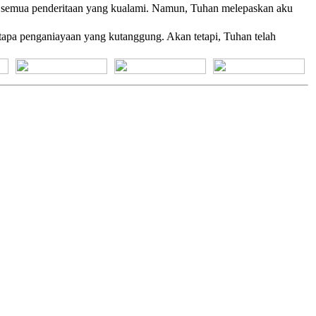
a -- semua penderitaan yang kualami. Namun, Tuhan melepaskan aku
tapa penganiayaan yang kutanggung. Akan tetapi, Tuhan telah
[+] Bhs. Suku
[+] Bhs. Indonesia
[+] Bhs. Inggris