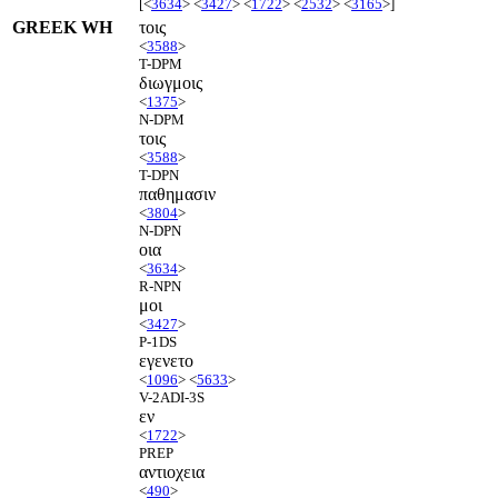
[<
3634
> <
3427
> <
1722
> <
2532
> <
3165
>]
GREEK WH
τοις
<
3588
>
T-DPM
διωγμοις
<
1375
>
N-DPM
τοις
<
3588
>
T-DPN
παθημασιν
<
3804
>
N-DPN
οια
<
3634
>
R-NPN
μοι
<
3427
>
P-1DS
εγενετο
<
1096
> <
5633
>
V-2ADI-3S
εν
<
1722
>
PREP
αντιοχεια
<
490
>