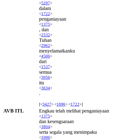
<
5297
>
dalam
<
1722
>
penganiayaan
<
1375
>
, dan
<
2532
>
Tuhan
<
2962
>
menyelamatkanku
<
4506
>
dari
<
1537
>
semua
<
3956
>
itu
<
3634
>
.
[<
3427
> <
1096
> <
1722
>]
AVB ITL
Engkau telah melihat penganiayaan
<
1375
>
dan kesengsaraan
<
3804
>
serta segala yang menimpaku
<
1096
>