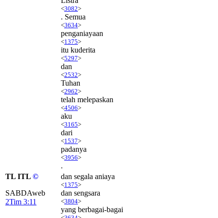
Listra
<
3082
>
. Semua
<
3634
>
penganiayaan
<
1375
>
itu kuderita
<
5297
>
dan
<
2532
>
Tuhan
<
2962
>
telah melepaskan
<
4506
>
aku
<
3165
>
dari
<
1537
>
padanya
<
3956
>
.
TL ITL
©
dan segala aniaya
<
1375
>
SABDAweb
dan sengsara
2Tim 3:11
<
3804
>
yang berbagai-bagai
<
3634
>