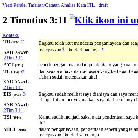
Versi Paralel
Tafsiran/Catatan
Analisa Kata
ITL - draft
2 Timotius 3:11
Konteks
TB
©
Engkau telah ikut menderita penganiayaan dan sengs
(1974)
d
e
melepaskan
aku dari padanya.
SABDAweb
2Tim 3:11
AYT
seperti penganiayaan dan penderitaan yang kualam
(2018)
TL
©
dan segala aniaya dan sengsara yang berbagai-baga
(1954)
Tuhan sudah melepaskan aku!
SABDAweb
2Tim 3:11
BIS
©
Engkau sudah melihat saya dianiaya dan saya mende
(1985)
Tetapi Tuhan menyelamatkan saya dari semuanya i
SABDAweb
2Tim 3:11
TSI
Kamu sudah menjadi saksi mata penderitaan saya k
(2014)
itu!
MILT
dalam penganiayaan, penderitaan seperti yang telah
(2008)
melepaskan aku dari semuanya.