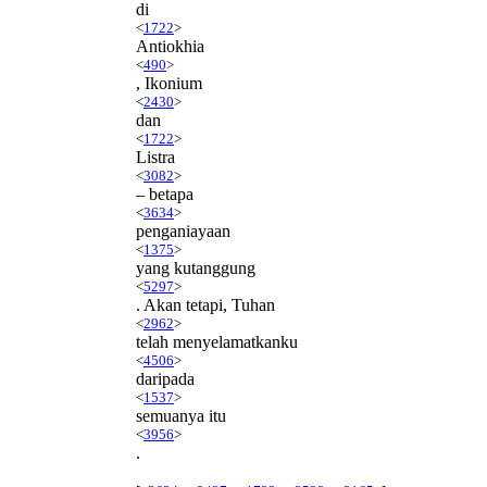
di
<
1722
>
Antiokhia
<
490
>
, Ikonium
<
2430
>
dan
<
1722
>
Listra
<
3082
>
– betapa
<
3634
>
penganiayaan
<
1375
>
yang kutanggung
<
5297
>
. Akan tetapi, Tuhan
<
2962
>
telah menyelamatkanku
<
4506
>
daripada
<
1537
>
semuanya itu
<
3956
>
.