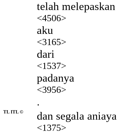
telah melepaskan
<4506>
aku
<3165>
dari
<1537>
padanya
<3956>
.
TL ITL ©
dan segala aniaya
<1375>