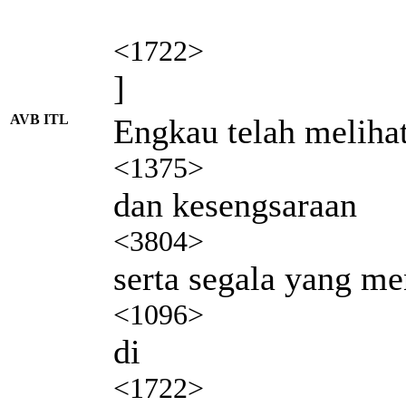
<1722>
]
AVB ITL
Engkau telah meliha
<1375>
dan kesengsaraan
<3804>
serta segala yang m
<1096>
di
<1722>