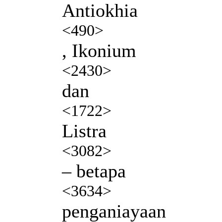
Antiokhia
<490>
, Ikonium
<2430>
dan
<1722>
Listra
<3082>
– betapa
<3634>
penganiayaan