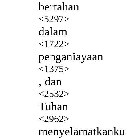
bertahan
<5297>
dalam
<1722>
penganiayaan
<1375>
, dan
<2532>
Tuhan
<2962>
menyelamatkanku