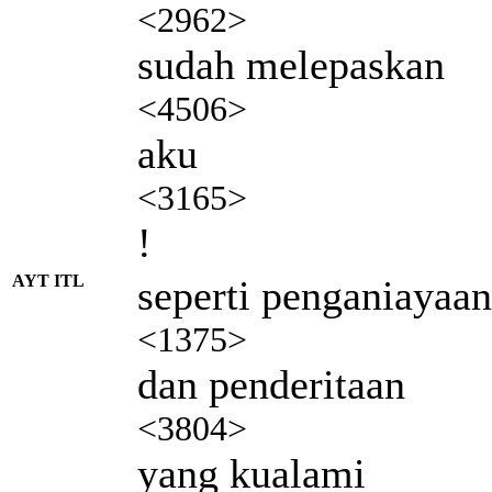
<2962>
sudah melepaskan
<4506>
aku
<3165>
!
AYT ITL
seperti penganiayaan
<1375>
dan penderitaan
<3804>
yang kualami