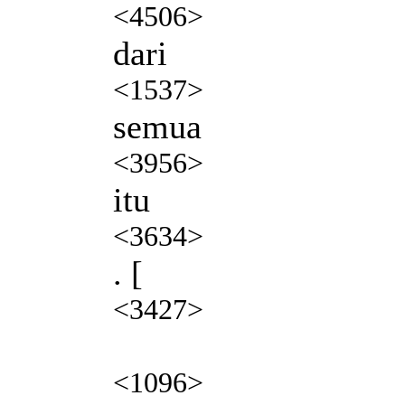
<4506>
dari
<1537>
semua
<3956>
itu
<3634>
. [
<3427>
<1096>