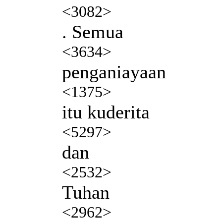
<3082>
. Semua
<3634>
penganiayaan
<1375>
itu kuderita
<5297>
dan
<2532>
Tuhan
<2962>