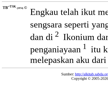
+TSK
TB
©
Engkau telah ikut m
(1974)
sengsara seperti yang
2
dan di
Ikonium dan
1
penganiayaan
itu k
melepaskan aku dari
Sumber:
http://alkitab.sabda
Copyright © 2005-202