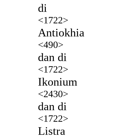
di
<1722>
Antiokhia
<490>
dan di
<1722>
Ikonium
<2430>
dan di
<1722>
Listra