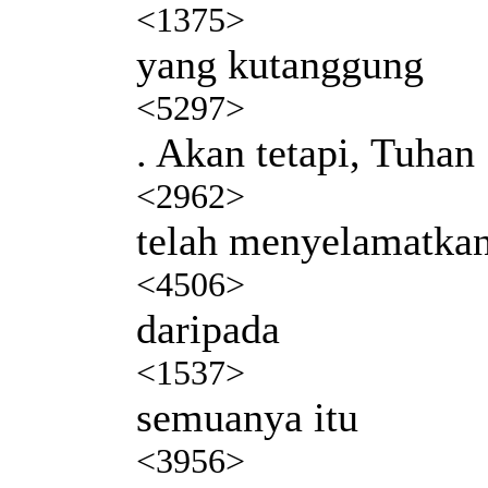
<1375>
yang kutanggung
<5297>
. Akan tetapi, Tuhan
<2962>
telah menyelamatka
<4506>
daripada
<1537>
semuanya itu
<3956>