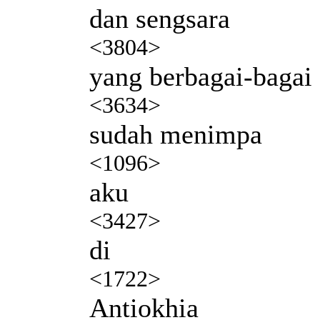
dan sengsara
<3804>
yang berbagai-bagai
<3634>
sudah menimpa
<1096>
aku
<3427>
di
<1722>
Antiokhia