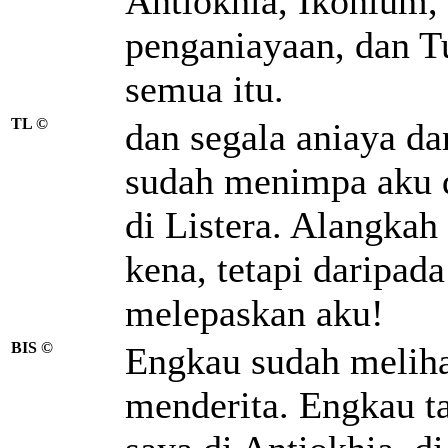
Antiokhia, Ikonium, 
penganiayaan, dan 
semua itu.
TL ©
dan segala aniaya da
sudah menimpa aku d
di Listera. Alangka
kena, tetapi daripad
melepaskan aku!
BIS ©
Engkau sudah meliha
menderita. Engkau t