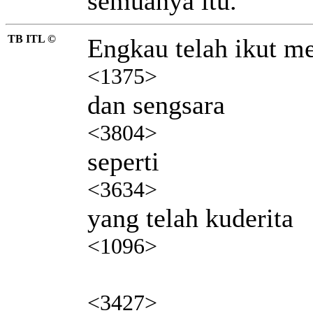
semuanya itu.
TB ITL ©
Engkau telah ikut m
<1375>
dan sengsara
<3804>
seperti
<3634>
yang telah kuderita
<1096>
<3427>