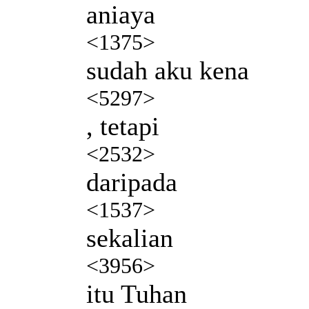
aniaya
<1375>
sudah aku kena
<5297>
, tetapi
<2532>
daripada
<1537>
sekalian
<3956>
itu Tuhan