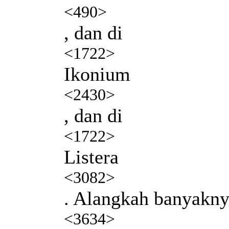
<490>
, dan di
<1722>
Ikonium
<2430>
, dan di
<1722>
Listera
<3082>
. Alangkah banyakn
<3634>