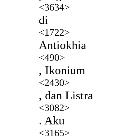
<3634>
di
<1722>
Antiokhia
<490>
, Ikonium
<2430>
, dan Listra
<3082>
. Aku
<3165>