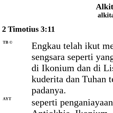
Alki
alkit
2 Timotius 3:11
TB ©
Engkau telah ikut m
sengsara seperti yang
di Ikonium
dan di Li
kuderita
dan Tuhan t
padanya.
AYT
seperti penganiayaan