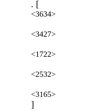
. [
<3634>
<3427>
<1722>
<2532>
<3165>
]