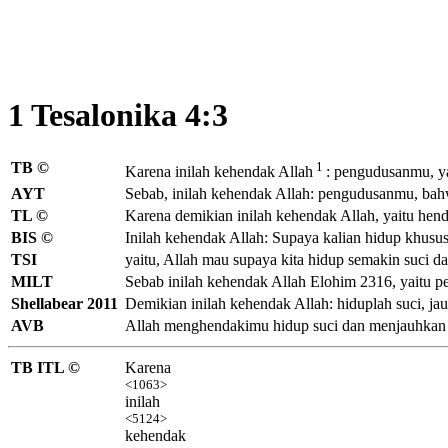
1 Tesalonika 4:3
TB ©
1
Karena inilah kehendak
Allah
: pengudusanmu, y
AYT
Sebab, inilah kehendak Allah: pengudusanmu, bah
TL ©
Karena demikian inilah kehendak Allah, yaitu hen
BIS ©
Inilah kehendak Allah: Supaya kalian hidup khusus
TSI
yaitu, Allah mau supaya kita hidup semakin suci d
MILT
Sebab inilah kehendak Allah Elohim 2316, yaitu 
Shellabear 2011
Demikian inilah kehendak Allah: hiduplah suci, jau
AVB
Allah menghendakimu hidup suci dan menjauhkan d
TB ITL ©
Karena
<1063>
inilah
<5124>
kehendak