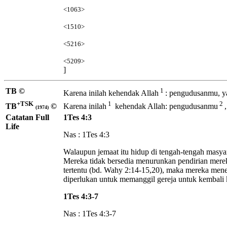
<1063>
<1510>
<5216>
<5209>
]
TB ©
1
Karena inilah kehendak
Allah
: pengudusanmu, y
+TSK
1
2
TB
©
Karena inilah
kehendak Allah: pengudusanmu
(1974)
Catatan Full
1Tes 4:3
Life
Nas : 1Tes 4:3
Walaupun jemaat itu hidup di tengah-tengah masya
Mereka tidak bersedia menurunkan pendirian mere
tertentu (bd. Wahy 2:14-15,20), maka mereka mene
diperlukan untuk memanggil gereja untuk kembali 
1Tes 4:3-7
Nas : 1Tes 4:3-7