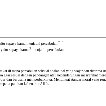
2
1
aitu supaya kamu menjauhi percabulan
,
3
, yaitu supaya kamu
menjauhi percabulan,
rakat di mana percabulan seksual adalah hal yang wajar dan diterima 
ka agar sesuai dengan pandangan atau kecenderungan masyarakat mere
gur dan berusaha memperbaikinya. Mengingat standar moral yang rend
kepada patokan kebenaran Allah.