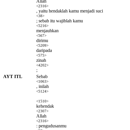
Allah
<2316>
, yaitu hendaklah kamu menjadi suci
<38>
; sebab itu wajiblah kamu
<5216>
menjauhkan
<567>
dirimu
<5209>
daripada
<575>
zinah
<4202>
;
AYT ITL
Sebab
<1063>
, inilah
<5124>
<1510>
kehendak
<2307>
Allah
<2316>
: pengudusanmu