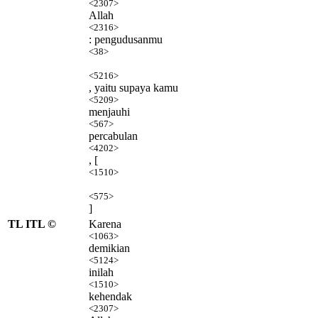
<2307>
Allah
<2316>
: pengudusanmu
<38>
<5216>
, yaitu supaya kamu
<5209>
menjauhi
<567>
percabulan
<4202>
, [
<1510>
<575>
]
TL ITL ©
Karena
<1063>
demikian
<5124>
inilah
<1510>
kehendak
<2307>