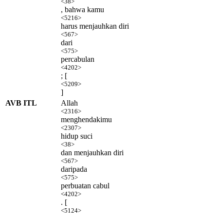
<38>
, bahwa kamu
<5216>
harus menjauhkan diri
<567>
dari
<575>
percabulan
<4202>
; [
<5209>
]
AVB ITL
Allah
<2316>
menghendakimu
<2307>
hidup suci
<38>
dan menjauhkan diri
<567>
daripada
<575>
perbuatan cabul
<4202>
. [
<5124>