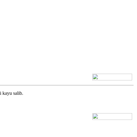
[+] Bhs. Inggris
i kayu salib.
[+] Bhs. Inggris