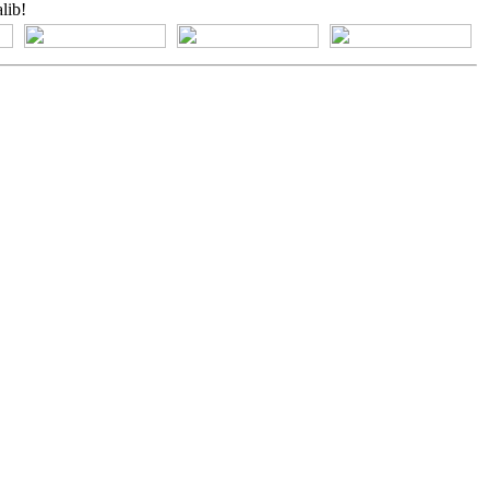
lib!
[+] Bhs. Suku
[+] Bhs. Indonesia
[+] Bhs. Inggris