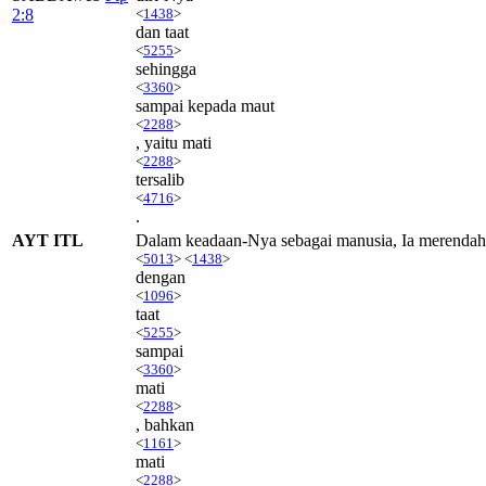
2:8
<
1438
>
dan taat
<
5255
>
sehingga
<
3360
>
sampai kepada maut
<
2288
>
, yaitu mati
<
2288
>
tersalib
<
4716
>
.
AYT ITL
Dalam keadaan-Nya sebagai manusia, Ia merendah
<
5013
> <
1438
>
dengan
<
1096
>
taat
<
5255
>
sampai
<
3360
>
mati
<
2288
>
, bahkan
<
1161
>
mati
<
2288
>