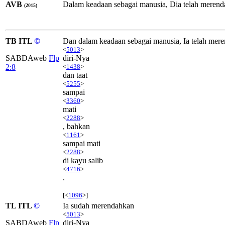
AVB
Dalam keadaan sebagai manusia, Dia telah merenda
(2015)
TB ITL
©
Dan dalam keadaan sebagai manusia, Ia telah mer
<
5013
>
SABDAweb
Flp
diri-Nya
2:8
<
1438
>
dan taat
<
5255
>
sampai
<
3360
>
mati
<
2288
>
, bahkan
<
1161
>
sampai mati
<
2288
>
di kayu salib
<
4716
>
.
[<
1096
>]
TL ITL
©
Ia sudah merendahkan
<
5013
>
SABDAweb
Flp
diri-Nya