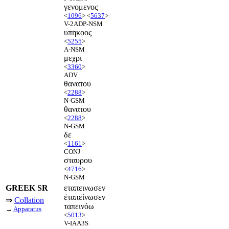
γενομενος
<
1096
> <
5637
>
V-2ADP-NSM
υπηκοος
<
5255
>
A-NSM
μεχρι
<
3360
>
ADV
θανατου
<
2288
>
N-GSM
θανατου
<
2288
>
N-GSM
δε
<
1161
>
CONJ
σταυρου
<
4716
>
N-GSM
GREEK SR
εταπεινωσεν
ἐταπείνωσεν
⇒
Collation
ταπεινόω
→
Apparatus
<
5013
>
V-IAA3S