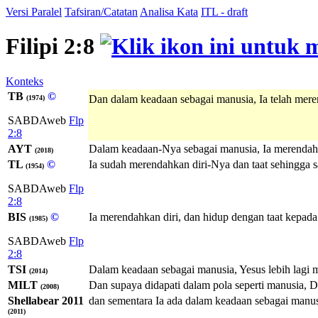
Versi Paralel
Tafsiran/Catatan
Analisa Kata
ITL - draft
Filipi 2:8
Konteks
TB
©
Dan dalam keadaan sebagai manusia, Ia telah mere
(1974)
SABDAweb
Flp
2:8
AYT
Dalam keadaan-Nya sebagai manusia, Ia merendahka
(2018)
TL
©
Ia sudah merendahkan diri-Nya dan taat sehingga sa
(1954)
SABDAweb
Flp
2:8
BIS
©
Ia merendahkan diri, dan hidup dengan taat kepada 
(1985)
SABDAweb
Flp
2:8
TSI
Dalam keadaan sebagai manusia, Yesus lebih lagi 
(2014)
MILT
Dan supaya didapati dalam pola seperti manusia, D
(2008)
Shellabear 2011
dan sementara Ia ada dalam keadaan sebagai manusi
(2011)