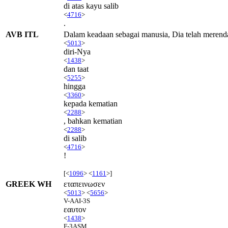
di atas kayu salib
<
4716
>
.
AVB ITL
Dalam keadaan sebagai manusia, Dia telah meren
<
5013
>
diri-Nya
<
1438
>
dan taat
<
5255
>
hingga
<
3360
>
kepada kematian
<
2288
>
, bahkan kematian
<
2288
>
di salib
<
4716
>
!
[<
1096
> <
1161
>]
GREEK WH
εταπεινωσεν
<
5013
> <
5656
>
V-AAI-3S
εαυτον
<
1438
>
F-3ASM