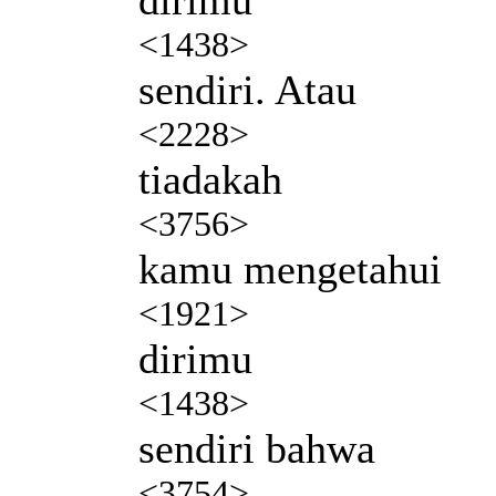
<1438>
sendiri. Atau
<2228>
tiadakah
<3756>
kamu mengetahui
<1921>
dirimu
<1438>
sendiri bahwa
<3754>