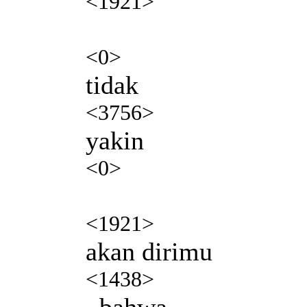
<1921>
<0>
tidak
<3756>
yakin
<0>
<1921>
akan dirimu
<1438>
, bahwa