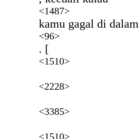
<1487>
kamu gagal di dalam
<96>
. [
<1510>
<2228>
<3385>
<1510>