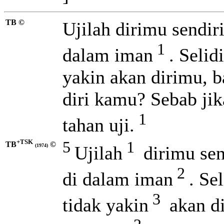
TB ©
Ujilah dirimu sendiri
1
dalam iman
. Selid
yakin akan dirimu, 
diri kamu?
Sebab jik
1
tahan uji.
+TSK
5
1
TB
©
Ujilah
dirimu sen
(1974)
2
di dalam iman
. Se
3
tidak yakin
akan di