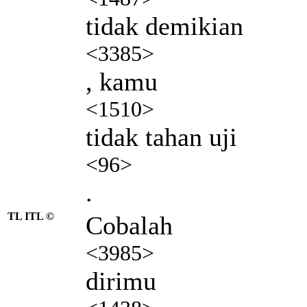
tidak demikian
<3385>
, kamu
<1510>
tidak tahan uji
<96>
.
TL ITL ©
Cobalah
<3985>
dirimu