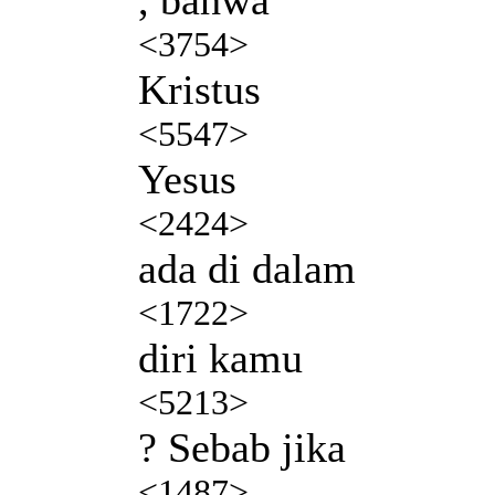
<3754>
Kristus
<5547>
Yesus
<2424>
ada di dalam
<1722>
diri kamu
<5213>
? Sebab jika
<1487>