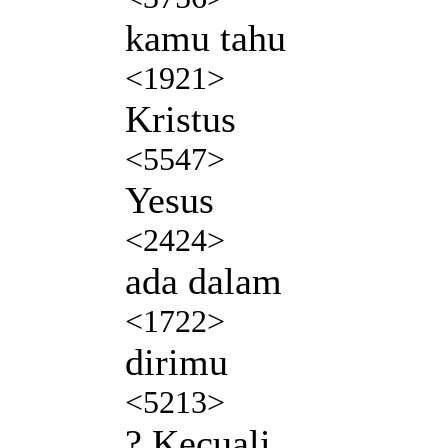
kamu tahu
<1921>
Kristus
<5547>
Yesus
<2424>
ada dalam
<1722>
dirimu
<5213>
? Kecuali