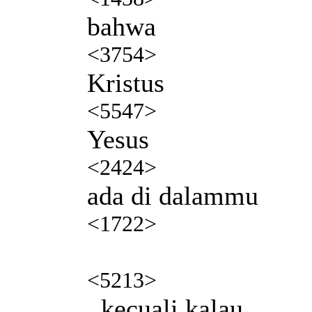
bahwa
<3754>
Kristus
<5547>
Yesus
<2424>
ada di dalammu
<1722>
<5213>
, kecuali kalau