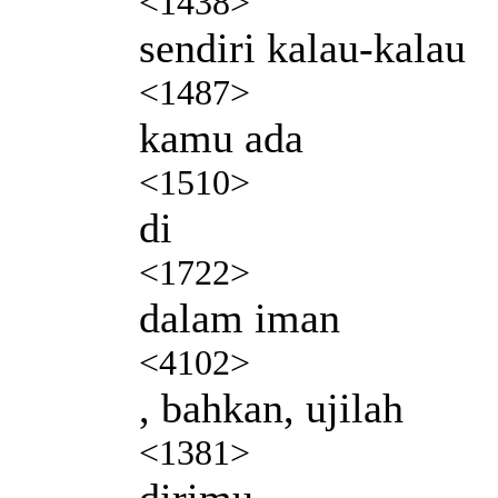
<1438>
sendiri kalau-kalau
<1487>
kamu ada
<1510>
di
<1722>
dalam iman
<4102>
, bahkan, ujilah
<1381>
dirimu