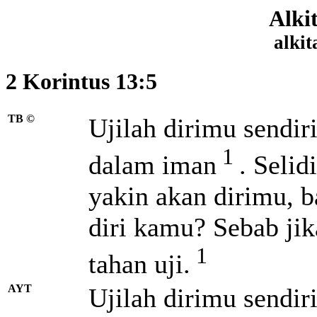
Alki
alkit
2 Korintus 13:5
TB ©
Ujilah dirimu sendiri
1
dalam iman
. Selid
yakin akan dirimu, 
diri kamu?
Sebab jik
1
tahan uji.
AYT
Ujilah dirimu sendir