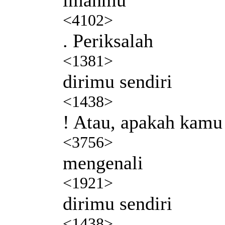
<4102>
. Periksalah
<1381>
dirimu sendiri
<1438>
! Atau, apakah kamu
<3756>
mengenali
<1921>
dirimu sendiri
<1438>