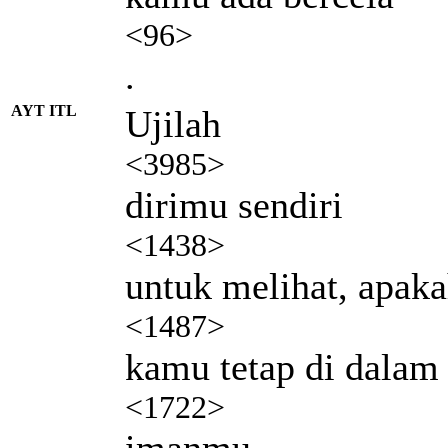
<96>
.
AYT ITL
Ujilah
<3985>
dirimu sendiri
<1438>
untuk melihat, apak
<1487>
kamu tetap di dalam
<1722>
imanmu