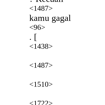
<1487>
kamu gagal
<96>
. [
<1438>
<1487>
<1510>
<1722>