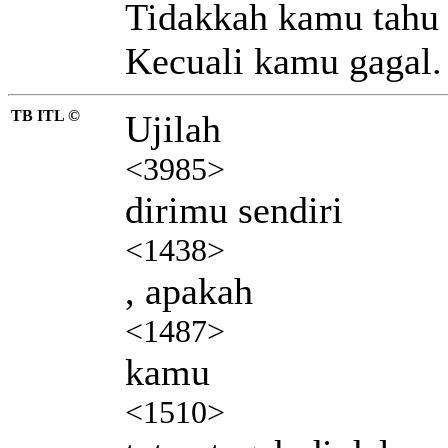
Tidakkah kamu tahu 
Kecuali kamu gagal.
TB ITL ©
Ujilah
<3985>
dirimu sendiri
<1438>
, apakah
<1487>
kamu
<1510>