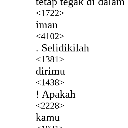
tetap tegak di dalam
<1722>
iman
<4102>
. Selidikilah
<1381>
dirimu
<1438>
! Apakah
<2228>
kamu