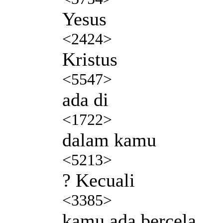
Yesus
<2424>
Kristus
<5547>
ada di
<1722>
dalam kamu
<5213>
? Kecuali
<3385>
kamu ada bercela