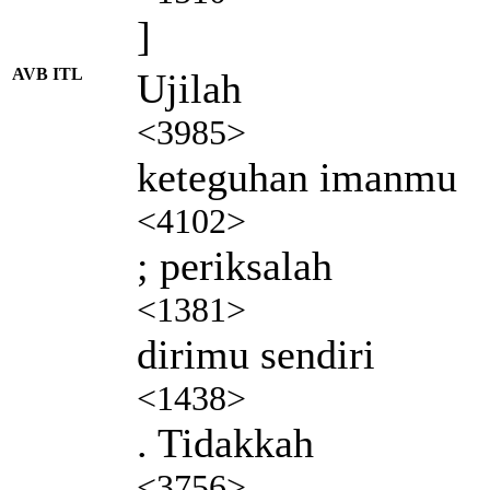
]
AVB ITL
Ujilah
<3985>
keteguhan imanmu
<4102>
; periksalah
<1381>
dirimu sendiri
<1438>
. Tidakkah
<3756>