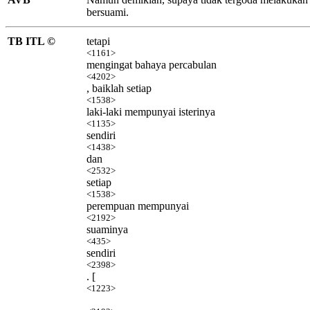
bersuami.
TB ITL ©
tetapi
<1161>
mengingat bahaya percabulan
<4202>
, baiklah setiap
<1538>
laki-laki mempunyai isterinya
<1135>
sendiri
<1438>
dan
<2532>
setiap
<1538>
perempuan mempunyai
<2192>
suaminya
<435>
sendiri
<2398>
. [
<1223>