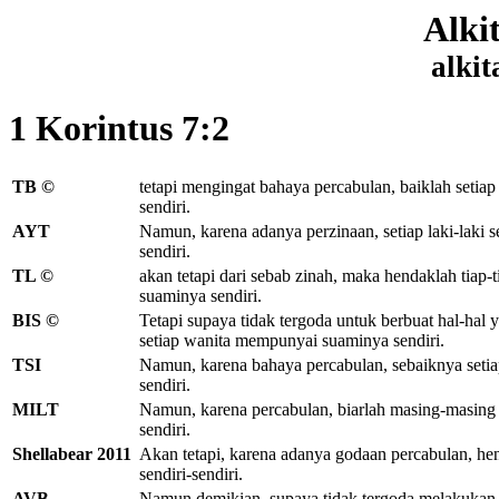
Alki
alkit
1 Korintus 7:2
TB ©
tetapi mengingat bahaya percabulan, baiklah setia
sendiri.
AYT
Namun, karena adanya perzinaan, setiap laki-laki
sendiri.
TL ©
akan tetapi dari sebab zinah, maka hendaklah tiap-ti
suaminya sendiri.
BIS ©
Tetapi supaya tidak tergoda untuk berbuat hal-hal y
setiap wanita mempunyai suaminya sendiri.
TSI
Namun, karena bahaya percabulan, sebaiknya setia
sendiri.
MILT
Namun, karena percabulan, biarlah masing-masing p
sendiri.
Shellabear 2011
Akan tetapi, karena adanya godaan percabulan, he
sendiri-sendiri.
AVB
Namun demikian, supaya tidak tergoda melakukan per