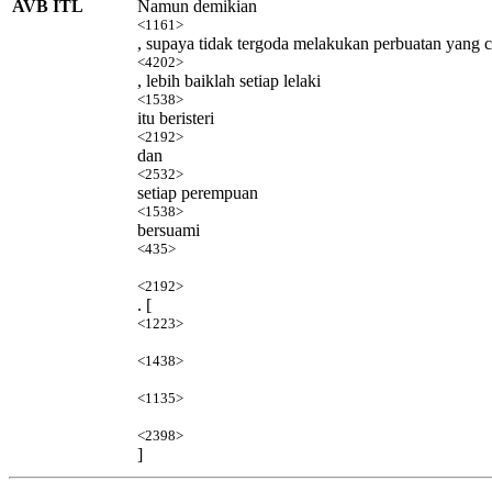
AVB ITL
Namun demikian
<1161>
, supaya tidak tergoda melakukan perbuatan yang 
<4202>
, lebih baiklah setiap lelaki
<1538>
itu beristeri
<2192>
dan
<2532>
setiap perempuan
<1538>
bersuami
<435>
<2192>
. [
<1223>
<1438>
<1135>
<2398>
]