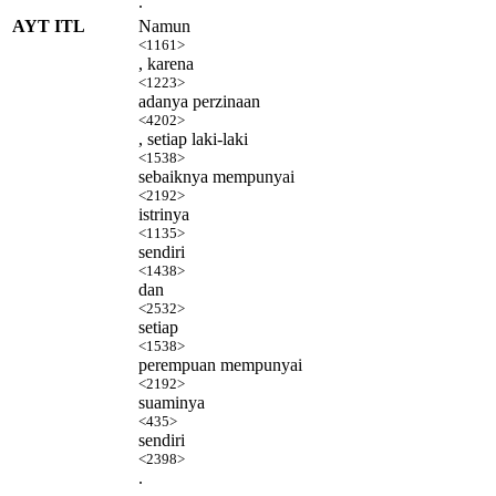
.
AYT ITL
Namun
<1161>
, karena
<1223>
adanya perzinaan
<4202>
, setiap laki-laki
<1538>
sebaiknya mempunyai
<2192>
istrinya
<1135>
sendiri
<1438>
dan
<2532>
setiap
<1538>
perempuan mempunyai
<2192>
suaminya
<435>
sendiri
<2398>
.