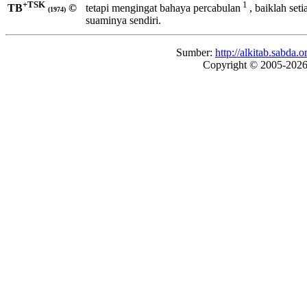
+TSK
1
TB
©
tetapi mengingat bahaya percabulan
, baiklah set
(1974)
suaminya sendiri.
Sumber:
http://alkitab.sabd
Copyright © 2005-202