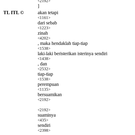
<2192>
]
TL ITL ©
akan tetapi
<1161>
dari sebab
<1223>
zinah
<4202>
, maka hendaklah tiap-tiap
<1538>
laki-laki beristerikan isterinya sendiri
<1438>
, dan
<2532>
tiap-tiap
<1538>
perempuan
<1135>
bersuamikan
<2192>
<2192>
suaminya
<435>
sendiri
<2398>