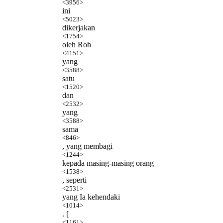
<3956>
ini
<5023>
dikerjakan
<1754>
oleh Roh
<4151>
yang
<3588>
satu
<1520>
dan
<2532>
yang
<3588>
sama
<846>
, yang membagi
<1244>
kepada masing-masing orang
<1538>
, seperti
<2531>
yang Ia kehendaki
<1014>
. [
<1161>