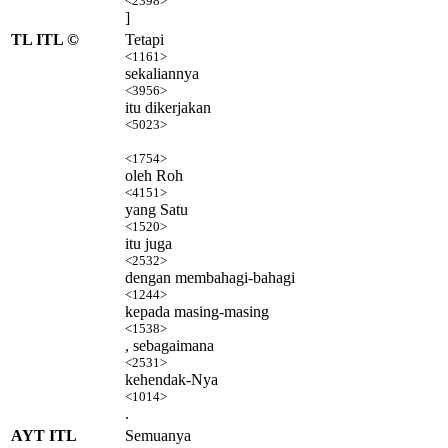
<2398>
]
TL ITL ©
Tetapi
<1161>
sekaliannya
<3956>
itu dikerjakan
<5023>
<1754>
oleh Roh
<4151>
yang Satu
<1520>
itu juga
<2532>
dengan membahagi-bahagi
<1244>
kepada masing-masing
<1538>
, sebagaimana
<2531>
kehendak-Nya
<1014>
.
AYT ITL
Semuanya