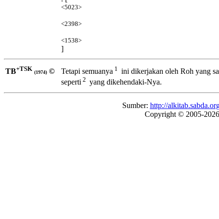
<5023>
<2398>
<1538>
]
+TSK
1
TB
©
Tetapi semuanya
ini dikerjakan oleh Roh yang s
(1974)
2
seperti
yang dikehendaki-Nya.
Sumber:
http://alkitab.sabda
Copyright © 2005-202