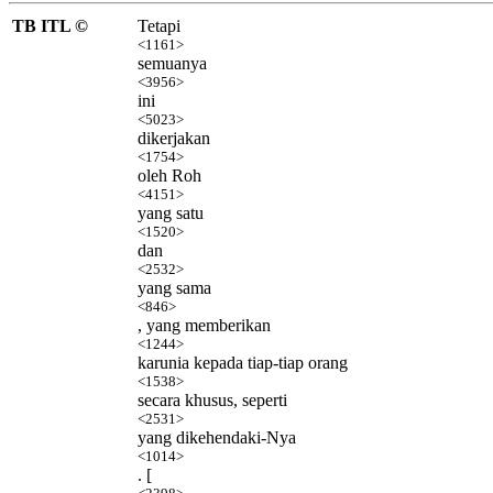
TB ITL ©
Tetapi
<1161>
semuanya
<3956>
ini
<5023>
dikerjakan
<1754>
oleh Roh
<4151>
yang satu
<1520>
dan
<2532>
yang sama
<846>
, yang memberikan
<1244>
karunia kepada tiap-tiap orang
<1538>
secara khusus, seperti
<2531>
yang dikehendaki-Nya
<1014>
. [