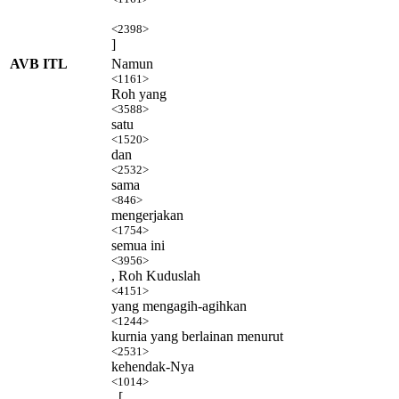
<2398>
]
AVB ITL
Namun
<1161>
Roh yang
<3588>
satu
<1520>
dan
<2532>
sama
<846>
mengerjakan
<1754>
semua ini
<3956>
, Roh Kuduslah
<4151>
yang mengagih-agihkan
<1244>
kurnia yang berlainan menurut
<2531>
kehendak-Nya
<1014>
. [