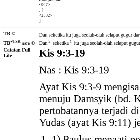
<907>
. [
<2532>
]
TB ©
Dan seketika itu juga seolah-olah selaput gugur dar
+TSK
2
1
TB
©
Dan
seketika
itu juga seolah-olah selaput gugur
(1974)
Catatan Full
Kis 9:3-19
Life
Nas : Kis 9:3-19
Ayat Kis 9:3-9 mengisa
menuju Damsyik (bd. K
pertobatannya terjadi 
Yudas (ayat Kis 9:11) je
1) Paulus menaati pe