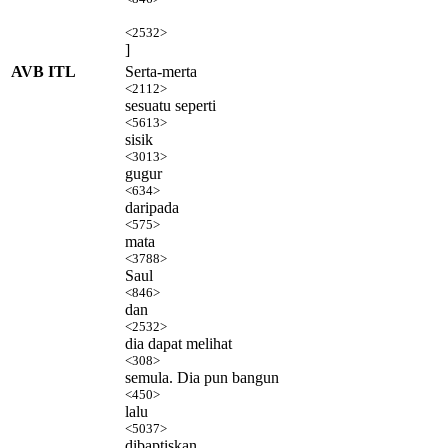
<2532>
]
AVB ITL
Serta-merta
<2112>
sesuatu seperti
<5613>
sisik
<3013>
gugur
<634>
daripada
<575>
mata
<3788>
Saul
<846>
dan
<2532>
dia dapat melihat
<308>
semula. Dia pun bangun
<450>
lalu
<5037>
dibaptiskan