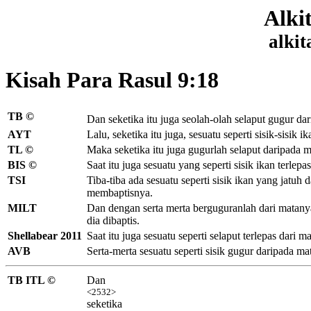
Alki
alkit
Kisah Para Rasul 9:18
TB ©
Dan seketika itu juga seolah-olah selaput gugur dar
AYT
Lalu, seketika itu juga, sesuatu seperti sisik-sisik
TL ©
Maka seketika itu juga gugurlah selaput daripada m
BIS ©
Saat itu juga sesuatu yang seperti sisik ikan terlep
TSI
Tiba-tiba ada sesuatu seperti sisik ikan yang jatuh 
membaptisnya.
MILT
Dan dengan serta merta berguguranlah dari matanya s
dia dibaptis.
Shellabear 2011
Saat itu juga sesuatu seperti selaput terlepas dari 
AVB
Serta-merta sesuatu seperti sisik gugur daripada m
TB ITL ©
Dan
<2532>
seketika