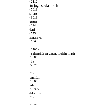
<2112>
itu juga seolah-olah
<5613>
selaput
<3013>
gugur
<634>
dari
<575>
matanya
<846>
<3788>
, sehingga ia dapat melihat lagi
<308>
. Ia
<907>
<0>
bangun
<450>
lalu
<2532>
dibaptis
<0>