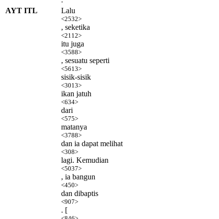
AYT ITL
Lalu
<2532>
, seketika
<2112>
itu juga
<3588>
, sesuatu seperti
<5613>
sisik-sisik
<3013>
ikan jatuh
<634>
dari
<575>
matanya
<3788>
dan ia dapat melihat
<308>
lagi. Kemudian
<5037>
, ia bangun
<450>
dan dibaptis
<907>
. [
<846>