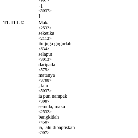
<907>
. [
<5037>
]
TL ITL ©
Maka
<2532>
seketika
<2112>
itu juga gugurlah
<634>
selaput
<3013>
daripada
<575>
matanya
<3788>
, lalu
<5037>
ia pun nampak
<308>
semula, maka
<2532>
bangkitlah
<450>
ia, lalu dibaptiskan
<907>
.