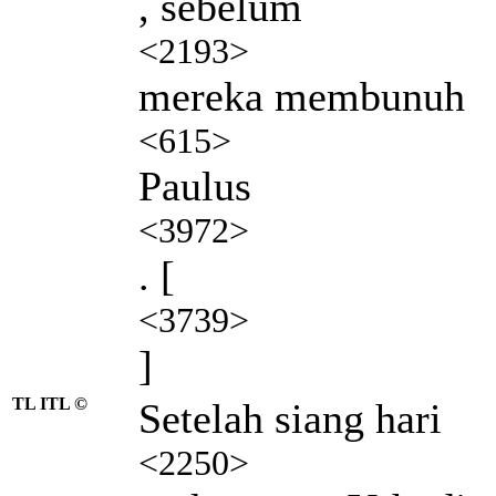
, sebelum
<2193>
mereka membunuh
<615>
Paulus
<3972>
. [
<3739>
]
TL ITL ©
Setelah siang hari
<2250>