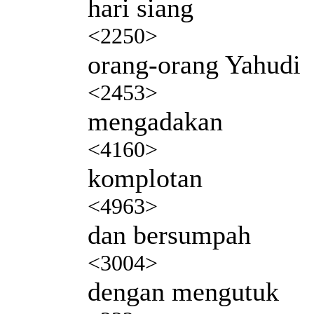
hari siang
<2250>
orang-orang Yahudi
<2453>
mengadakan
<4160>
komplotan
<4963>
dan bersumpah
<3004>
dengan mengutuk