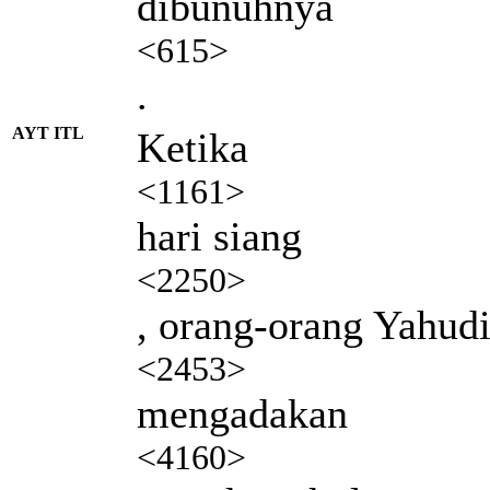
dibunuhnya
<615>
.
AYT ITL
Ketika
<1161>
hari siang
<2250>
, orang-orang Yahud
<2453>
mengadakan
<4160>