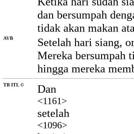
Ketika hari sudah si
dan bersumpah deng
tidak akan makan at
AVB
Setelah hari siang, 
Mereka bersumpah t
hingga mereka memb
TB ITL ©
Dan
<1161>
setelah
<1096>