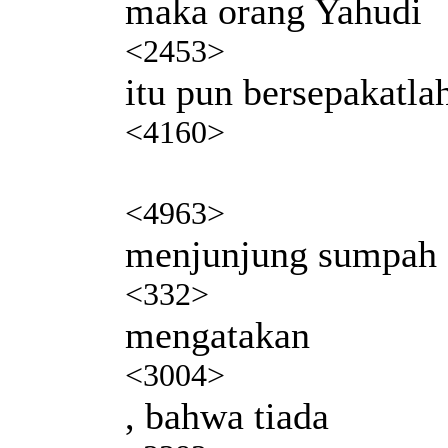
maka orang Yahudi
<2453>
itu pun bersepakatla
<4160>
<4963>
menjunjung sumpah
<332>
mengatakan
<3004>
, bahwa tiada