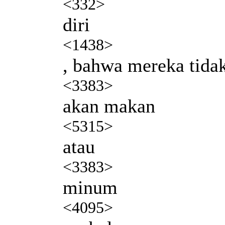
<332>
diri
<1438>
, bahwa mereka tida
<3383>
akan makan
<5315>
atau
<3383>
minum
<4095>