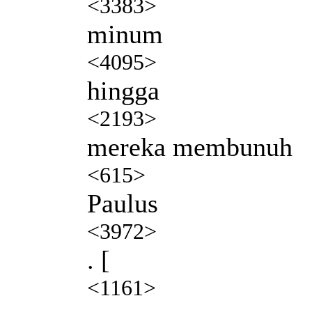
<3383>
minum
<4095>
hingga
<2193>
mereka membunuh
<615>
Paulus
<3972>
. [
<1161>