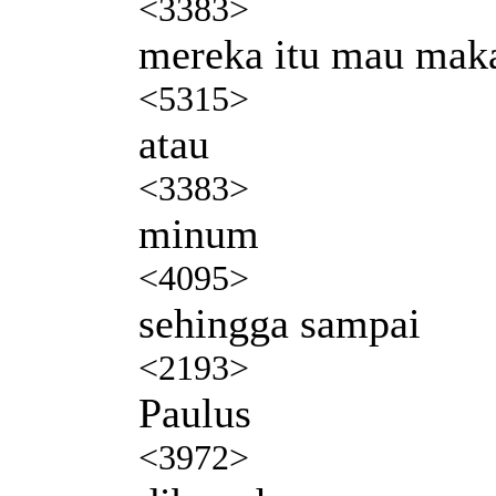
<3383>
mereka itu mau mak
<5315>
atau
<3383>
minum
<4095>
sehingga sampai
<2193>
Paulus
<3972>