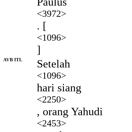
Paulus
<3972>
. [
<1096>
]
AVB ITL
Setelah
<1096>
hari siang
<2250>
, orang Yahudi
<2453>