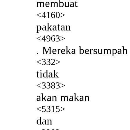
membuat
<4160>
pakatan
<4963>
. Mereka bersumpah
<332>
tidak
<3383>
akan makan
<5315>
dan