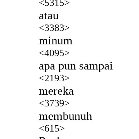
<5315>
atau
<3383>
minum
<4095>
apa pun sampai
<2193>
mereka
<3739>
membunuh
<615>