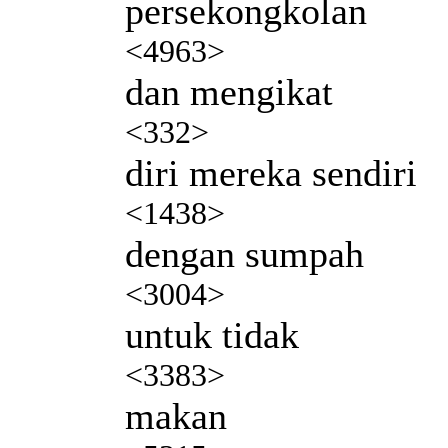
persekongkolan
<4963>
dan mengikat
<332>
diri mereka sendiri
<1438>
dengan sumpah
<3004>
untuk tidak
<3383>
makan