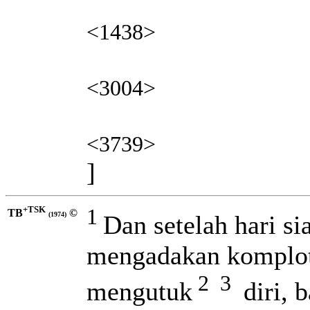
<1438>
<3004>
<3739>
]
+TSK
1
TB
©
Dan setelah hari s
(1974)
mengadakan komplot
2
3
mengutuk
diri, 