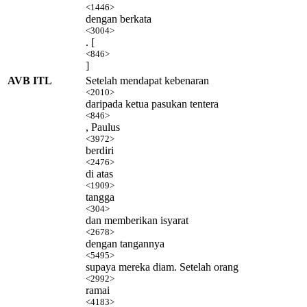
<1446>
dengan berkata
<3004>
. [
<846>
]
AVB ITL
Setelah mendapat kebenaran
<2010>
daripada ketua pasukan tentera
<846>
, Paulus
<3972>
berdiri
<2476>
di atas
<1909>
tangga
<304>
dan memberikan isyarat
<2678>
dengan tangannya
<5495>
supaya mereka diam. Setelah orang
<2992>
ramai
<4183>