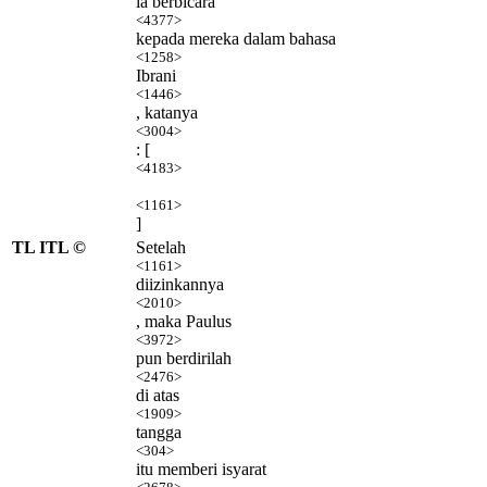
ia berbicara
<4377>
kepada mereka dalam bahasa
<1258>
Ibrani
<1446>
, katanya
<3004>
: [
<4183>
<1161>
]
TL ITL ©
Setelah
<1161>
diizinkannya
<2010>
, maka Paulus
<3972>
pun berdirilah
<2476>
di atas
<1909>
tangga
<304>
itu memberi isyarat