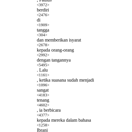
<3972>
berdiri
<2476>
di
<1909>
tangga
<304>
dan memberikan isyarat
<2678>
kepada orang-orang
<2992>
dengan tangannya
<5495>
. Lalu
<1161>
, ketika suasana sudah menjadi
<1096>
sangat
<4183>
tenang
<4602>
, ia berbicara
<4377>
kepada mereka dalam bahasa
<1258>
Ibrani