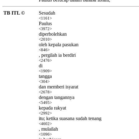
TB ITL ©
Sesudah
<1161>
Paulus
<3972>
diperbolehkan
<2010>
oleh kepala pasukan
<846>
, pergilah ia berdiri
<2476>
di
<1909>
tangga
<304>
dan memberi isyarat
<2678>
dengan tangannya
<5495>
kepada rakyat
<2992>
itu; ketika suasana sudah tenang
<4602>
, mulailah
<1096>