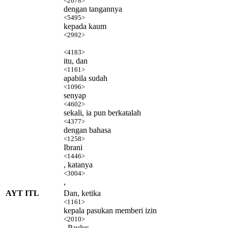
<2678>
dengan tangannya
<5495>
kepada kaum
<2992>
<4183>
itu, dan
<1161>
apabila sudah
<1096>
senyap
<4602>
sekali, ia pun berkatalah
<4377>
dengan bahasa
<1258>
Ibrani
<1446>
, katanya
<3004>
,
AYT ITL
Dan, ketika
<1161>
kepala pasukan memberi izin
<2010>
, Paulus