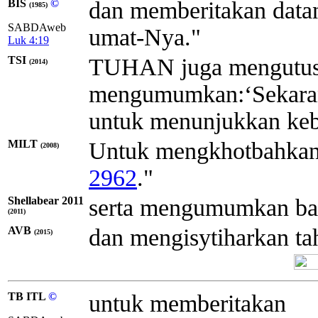
BIS
©
dan memberitakan data
(1985)
SABDAweb
umat-Nya."
Luk 4:19
TSI
TUHAN juga mengutus
(2014)
mengumumkan:‘Sekarang
untuk menunjukkan keba
MILT
Untuk mengkhotbahkan
(2008)
2962
."
Shellabear 2011
serta mengumumkan bah
(2011)
AVB
dan mengisytiharkan t
(2015)
TB ITL
©
untuk memberitakan