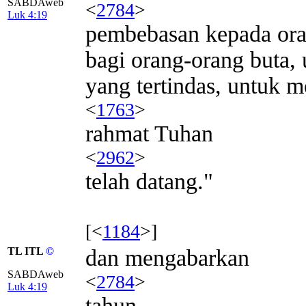
SABDAweb
<
2784
>
Luk 4:19
pembebasan kepada ora
bagi orang-orang buta
yang tertindas, untuk 
<
1763
>
rahmat Tuhan
<
2962
>
telah datang."
[<
1184
>]
TL ITL
©
dan mengabarkan
SABDAweb
<
2784
>
Luk 4:19
tahun