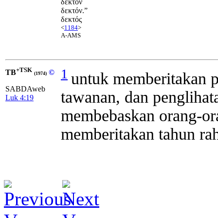
δεκτον
δεκτόν.”
δεκτός
<
1184
>
A-AMS
+TSK
1
TB
©
untuk memberitakan 
(1974)
SABDAweb
tawanan, dan penglihat
Luk 4:19
membebaskan orang-ora
memberitakan tahun rah