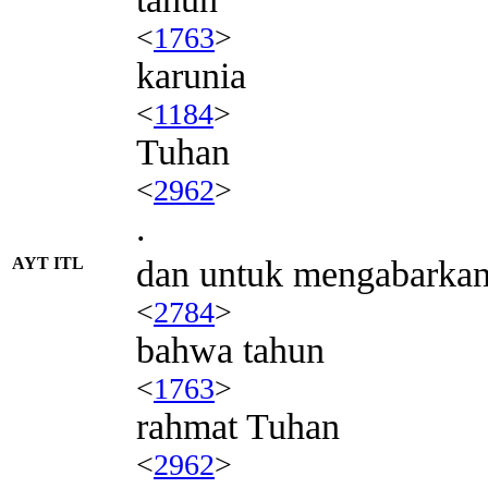
<
1763
>
karunia
<
1184
>
Tuhan
<
2962
>
.
AYT ITL
dan untuk mengabarka
<
2784
>
bahwa tahun
<
1763
>
rahmat Tuhan
<
2962
>