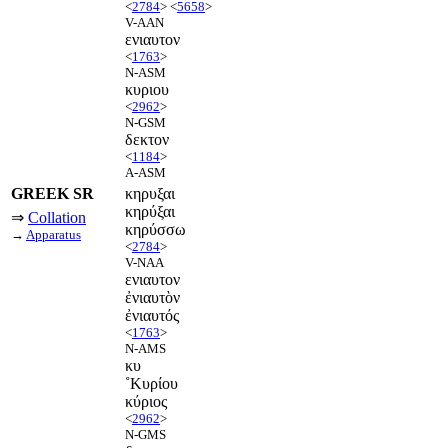
<
2784
> <
5658
>
V-AAN
ενιαυτον
<
1763
>
N-ASM
κυριου
<
2962
>
N-GSM
δεκτον
<
1184
>
A-ASM
GREEK SR
κηρυξαι
κηρύξαι
⇒
Collation
κηρύσσω
→
Apparatus
<
2784
>
V-NAA
ενιαυτον
ἐνιαυτὸν
ἐνιαυτός
<
1763
>
N-AMS
κυ
˚Κυρίου
κύριος
<
2962
>
N-GMS