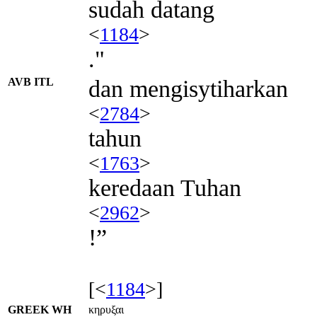
sudah datang
<
1184
>
."
AVB ITL
dan mengisytiharkan
<
2784
>
tahun
<
1763
>
keredaan Tuhan
<
2962
>
!”
[<
1184
>]
GREEK WH
κηρυξαι