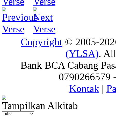
Copyright
© 2005-20
(YLSA)
. Al
Bank BCA Cabang Pasar
0790266579 - 
Kontak
|
Pa
Tampilkan Alkitab