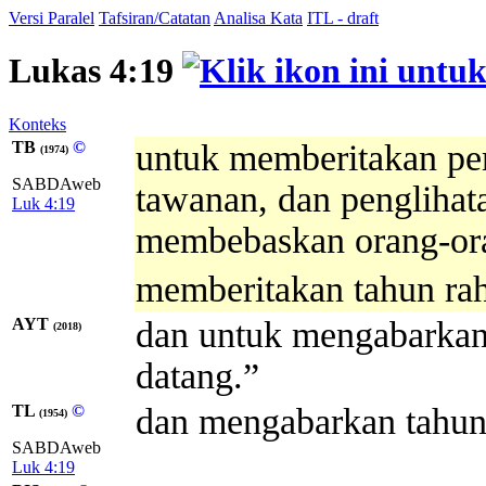
Versi Paralel
Tafsiran/Catatan
Analisa Kata
ITL - draft
Lukas 4:19
Konteks
TB
©
untuk memberitakan pe
(1974)
SABDAweb
tawanan, dan penglihat
Luk 4:19
membebaskan orang-ora
memberitakan tahun ra
AYT
dan untuk mengabarkan
(2018)
datang.”
TL
©
dan mengabarkan tahun
(1954)
SABDAweb
Luk 4:19