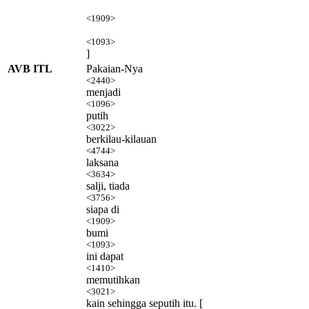
<1909>
<1093>
]
AVB ITL
Pakaian-Nya
<2440>
menjadi
<1096>
putih
<3022>
berkilau-kilauan
<4744>
laksana
<3634>
salji, tiada
<3756>
siapa di
<1909>
bumi
<1093>
ini dapat
<1410>
memutihkan
<3021>
kain sehingga seputih itu. [