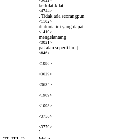
<3022>
berkilat-kilat
<4744>
. Tidak ada seorangpun
<1102>
di dunia ini yang dapat
<1410>
mengelantang
<3021>
pakaian seperti itu. [
<846>
<1096>
<3029>
<3634>
<1909>
<1093>
<3756>
<3779>
]
TL ITL ©
Maka