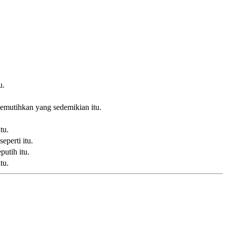
u.
.
memutihkan yang sedemikian itu.
tu.
eperti itu.
utih itu.
tu.