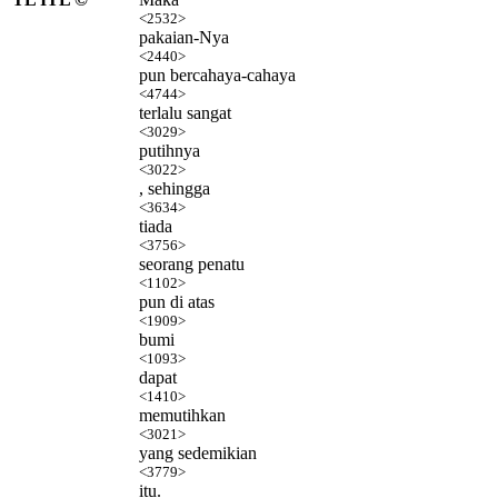
<2532>
pakaian-Nya
<2440>
pun bercahaya-cahaya
<4744>
terlalu sangat
<3029>
putihnya
<3022>
, sehingga
<3634>
tiada
<3756>
seorang penatu
<1102>
pun di atas
<1909>
bumi
<1093>
dapat
<1410>
memutihkan
<3021>
yang sedemikian
<3779>
itu.