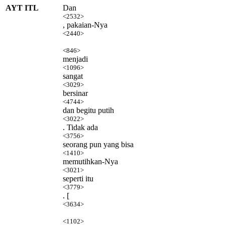
AYT ITL
Dan
<2532>
, pakaian-Nya
<2440>
<846>
menjadi
<1096>
sangat
<3029>
bersinar
<4744>
dan begitu putih
<3022>
. Tidak ada
<3756>
seorang pun yang bisa
<1410>
memutihkan-Nya
<3021>
seperti itu
<3779>
. [
<3634>
<1102>