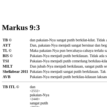
Markus 9:3
TB ©
dan pakaian-Nya sangat putih
berkilat-kilat. Tidak
AYT
Dan, pakaian-Nya menjadi sangat bersinar dan begi
TL ©
Maka pakaian-Nya pun bercahaya-cahaya terlalu sa
BIS ©
Pakaian-Nya menjadi putih berkilauan. Tidak ada se
TSI
Pakaian-Nya menjadi putih cemerlang berkilau-kilau
MILT
Dan jubah-Nya menjadi berkilauan, sangat putih sepe
Shellabear 2011
Pakaian-Nya menjadi sangat putih berkilauan. Tak 
AVB
Pakaian-Nya menjadi putih berkilau-kilauan laksana 
TB ITL ©
dan
<2532>
pakaian-Nya
<2440>
sangat putih