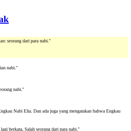
n: seorang dari para nabi."
ian nabi."
eorang nabi."
ngkau Nabi Elia. Dan ada juga yang mengatakan bahwa Engkau
gi berkata, Salah seorang dari para nabi."