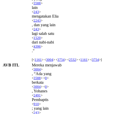
<
3588
>
lain
<
243
>
mengatakan Elia
<
2243
>
, dan yang lain
<
243
>
lagi salah satu
<
1520
>
dari nabi-nabi
<
4396
>
."
[<
1161
> <
3004
> <
3754
> <
2532
> <
1161
> <
3754
>]
AVB ITL
Mereka menjawab
<
3004
>
, “Ada yang
<
3588
> <
0
>
berkata
<
3004
> <
0
>
, Yohanes
<
2491
>
Pembaptis
<
910
>
; yang lain
<
243
>