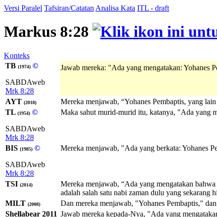
Versi Paralel
Tafsiran/Catatan
Analisa Kata
ITL - draft
Markus 8:28
Konteks
TB
©
Jawab mereka: "Ada yang mengatakan: Yohanes P
(1974)
SABDAweb
Mrk 8:28
AYT
Mereka menjawab, “Yohanes Pembaptis, yang lain me
(2018)
TL
©
Maka sahut murid-murid itu, katanya, "Ada yang me
(1954)
SABDAweb
Mrk 8:28
BIS
©
Mereka menjawab, "Ada yang berkata: Yohanes Pemba
(1985)
SABDAweb
Mrk 8:28
TSI
Mereka menjawab, “Ada yang mengatakan bahwa E
(2014)
adalah salah satu nabi zaman dulu yang sekarang h
MILT
Dan mereka menjawab, "Yohanes Pembaptis," dan yan
(2008)
Shellabear 2011
Jawab mereka kepada-Nya, "Ada yang mengatakan, Na