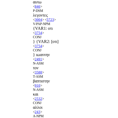
αυτω
<
846
>
P-DSM
λεγοντες
<
3004
> <
5723
>
V-PAP-NPM
{VAR1: οτι
<
3754
>
CONJ
} {VAR2: [οτι]
<
3754
>
CONJ
} ιωαννην
<
2491
>
N-ASM
τον
<
3588
>
T-ASM
βαπτιστην
<
910
>
N-ASM
και
<
2532
>
CONJ
αλλοι
<
243
>
A-NPM