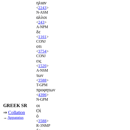
ηλιαν
<
2243
>
N-ASM
αλλοι
<
243
>
A-NPM
δε
<
1161
>
CONJ
οτι
<
3754
>
CONJ
εις
<
1520
>
A-NSM
των
<
3588
>
T-GPM
προφητων
<
4396
>
N-GPM
GREEK SR
οι
Οἱ
⇒
Collation
ὁ
→
Apparatus
<
3588
>
R-3NMP