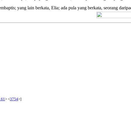
ptis; yang lain berkata, Elia; ada pula yang berkata, seorang daripa
[+] Kuno
161
> <
3754
>]