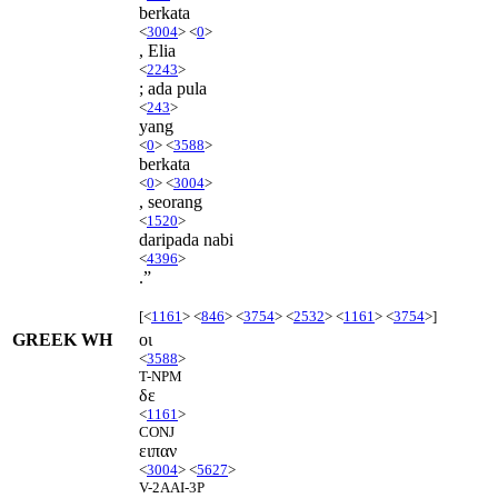
berkata
<
3004
> <
0
>
, Elia
<
2243
>
; ada pula
<
243
>
yang
<
0
> <
3588
>
berkata
<
0
> <
3004
>
, seorang
<
1520
>
daripada nabi
<
4396
>
.”
[<
1161
> <
846
> <
3754
> <
2532
> <
1161
> <
3754
>]
GREEK WH
οι
<
3588
>
T-NPM
δε
<
1161
>
CONJ
ειπαν
<
3004
> <
5627
>
V-2AAI-3P