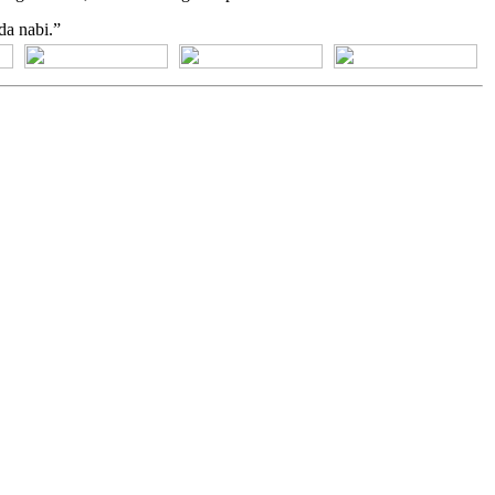
da nabi.”
[+] Bhs. Suku
[+] Bhs. Indonesia
[+] Bhs. Inggris