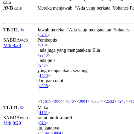
(2011)
AVB
Mereka menjawab, “Ada yang berkata, Yohanes Pemba
(2015)
TB ITL
©
Jawab mereka: "Ada yang mengatakan: Yohanes
<
2491
>
SABDAweb
Pembaptis
Mrk 8:28
<
910
>
, ada juga yang mengatakan: Elia
<
2243
>
, ada pula
<
243
>
yang mengatakan: seorang
<
1520
>
dari para nabi
<
4396
>
."
[<
1161
> <
3004
> <
846
> <
3004
> <
3754
> <
2532
> <
243
> <
1
TL ITL
©
Maka
<
1161
>
SABDAweb
sahut murid-murid
Mrk 8:28
<
910
>
itu, katanya
<
3004
> <
3004
>