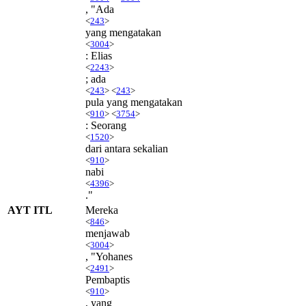
, "Ada
<
243
>
yang mengatakan
<
3004
>
: Elias
<
2243
>
; ada
<
243
> <
243
>
pula yang mengatakan
<
910
> <
3754
>
: Seorang
<
1520
>
dari antara sekalian
<
910
>
nabi
<
4396
>
."
AYT ITL
Mereka
<
846
>
menjawab
<
3004
>
, "Yohanes
<
2491
>
Pembaptis
<
910
>
, yang