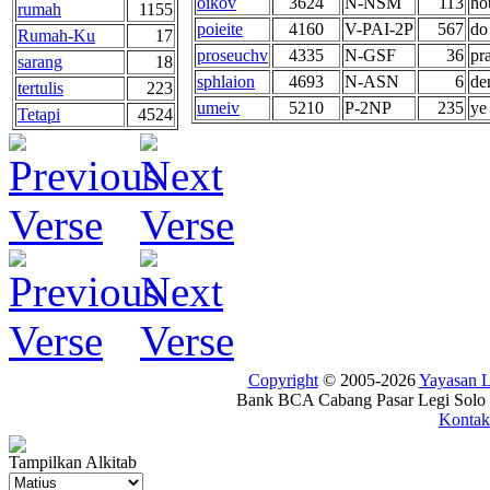
oikov
3624
N-NSM
113
ho
rumah
1155
poieite
4160
V-PAI-2P
567
do
Rumah-Ku
17
proseuchv
4335
N-GSF
36
pra
sarang
18
sphlaion
4693
N-ASN
6
de
tertulis
223
umeiv
5210
P-2NP
235
ye
Tetapi
4524
Copyright
© 2005-2026
Yayasan
Bank BCA Cabang Pasar Legi Solo -
Kontak
Tampilkan Alkitab