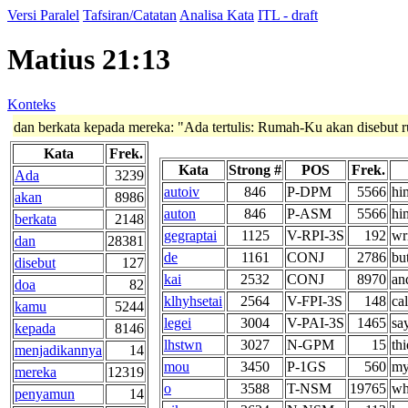
Versi Paralel
Tafsiran/Catatan
Analisa Kata
ITL - draft
Matius 21:13
Konteks
dan berkata kepada mereka:
"Ada tertulis: Rumah-Ku akan disebut 
Kata
Frek.
Kata
Strong #
POS
Frek.
Ada
3239
autoiv
846
P-DPM
5566
hi
akan
8986
auton
846
P-ASM
5566
hi
berkata
2148
gegraptai
1125
V-RPI-3S
192
wri
dan
28381
de
1161
CONJ
2786
bu
disebut
127
kai
2532
CONJ
8970
an
doa
82
klhyhsetai
2564
V-FPI-3S
148
cal
kamu
5244
legei
3004
V-PAI-3S
1465
sa
kepada
8146
lhstwn
3027
N-GPM
15
thi
menjadikannya
14
mou
3450
P-1GS
560
my
mereka
12319
o
3588
T-NSM
19765
wh
penyamun
14