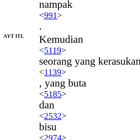
nampak
<
991
>
.
AYT ITL
Kemudian
<
5119
>
seorang yang kerasukan
<
1139
>
, yang buta
<
5185
>
dan
<
2532
>
bisu
<
2974
>