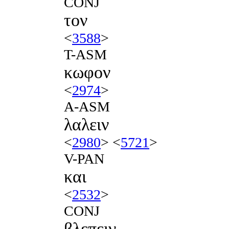
CONJ
τον
<
3588
>
T-ASM
κωφον
<
2974
>
A-ASM
λαλειν
<
2980
> <
5721
>
V-PAN
και
<
2532
>
CONJ
βλεπειν