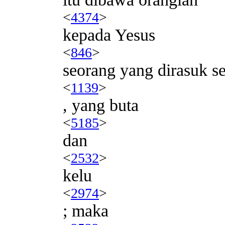
<
4374
>
kepada Yesus
<
846
>
seorang yang dirasuk s
<
1139
>
, yang buta
<
5185
>
dan
<
2532
>
kelu
<
2974
>
; maka