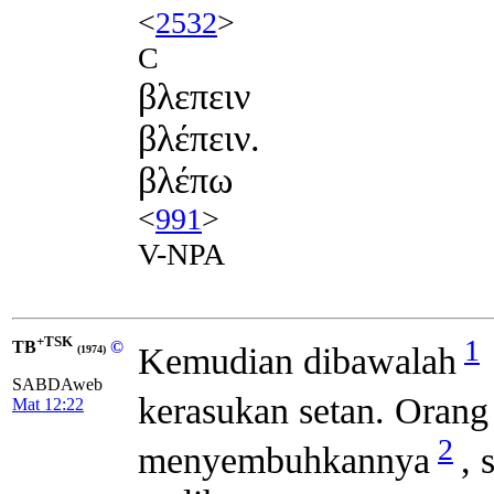
<
2532
>
C
βλεπειν
βλέπειν.
βλέπω
<
991
>
V-NPA
+TSK
1
TB
©
Kemudian dibawalah
(1974)
SABDAweb
kerasukan setan. Orang 
Mat 12:22
2
menyembuhkannya
, 