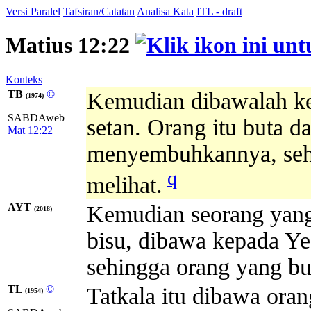
Versi Paralel
Tafsiran/Catatan
Analisa Kata
ITL - draft
Matius 12:22
Konteks
TB
©
Kemudian dibawalah ke
(1974)
SABDAweb
setan. Orang itu buta da
Mat 12:22
menyembuhkannya, sehin
q
melihat.
AYT
Kemudian seorang yang 
(2018)
bisu, dibawa kepada Y
sehingga orang yang but
TL
©
Tatkala itu dibawa ora
(1954)