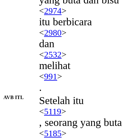
<
2974
>
itu berbicara
<
2980
>
dan
<
2532
>
melihat
<
991
>
.
AVB ITL
Setelah itu
<
5119
>
, seorang yang buta
<
5185
>