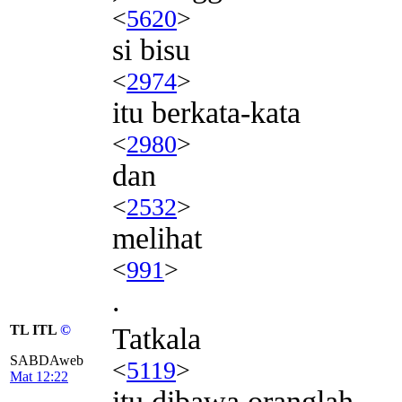
<
5620
>
si bisu
<
2974
>
itu berkata-kata
<
2980
>
dan
<
2532
>
melihat
<
991
>
.
TL ITL
©
Tatkala
SABDAweb
<
5119
>
Mat 12:22
itu dibawa oranglah