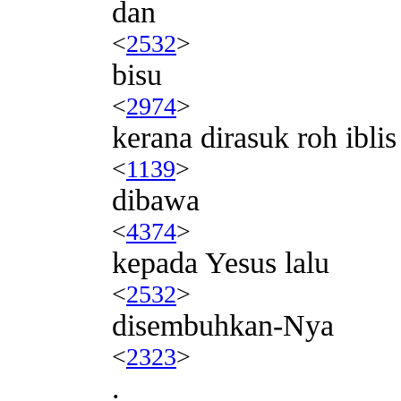
dan
<
2532
>
bisu
<
2974
>
kerana dirasuk roh iblis
<
1139
>
dibawa
<
4374
>
kepada Yesus lalu
<
2532
>
disembuhkan-Nya
<
2323
>
.