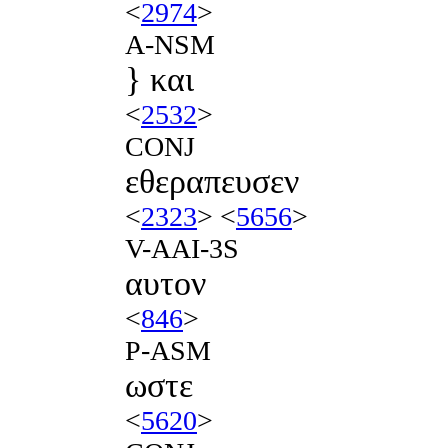
<
2974
>
A-NSM
} και
<
2532
>
CONJ
εθεραπευσεν
<
2323
> <
5656
>
V-AAI-3S
αυτον
<
846
>
P-ASM
ωστε
<
5620
>