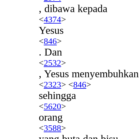
, dibawa kepada
<
4374
>
Yesus
<
846
>
. Dan
<
2532
>
, Yesus menyembuhkan
<
2323
> <
846
>
sehingga
<
5620
>
orang
<
3588
>
yang buta dan bisu