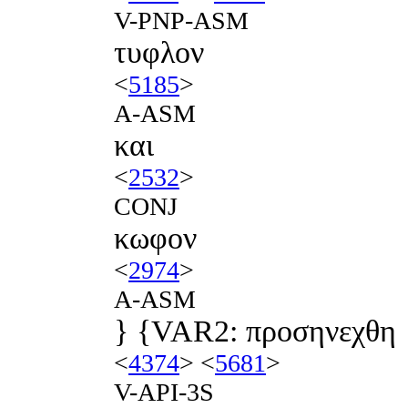
V-PNP-ASM
τυφλον
<
5185
>
A-ASM
και
<
2532
>
CONJ
κωφον
<
2974
>
A-ASM
} {VAR2: προσηνεχθη
<
4374
> <
5681
>
V-API-3S