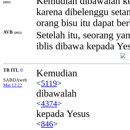
Kemudian dibawalah kep
(2011)
karena dibelenggu seta
orang bisu itu dapat ber
AVB
Setelah itu, seorang ya
(2015)
iblis dibawa kepada Ye
TB ITL
©
Kemudian
SABDAweb
<
5119
>
Mat 12:22
dibawalah
<
4374
>
kepada Yesus
<
846
>