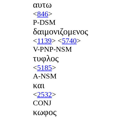
αυτω
<
846
>
P-DSM
δαιμονιζομενος
<
1139
> <
5740
>
V-PNP-NSM
τυφλος
<
5185
>
A-NSM
και
<
2532
>
CONJ
κωφος