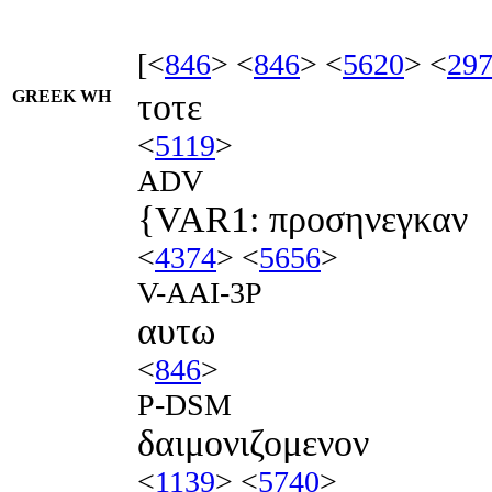
[<
846
> <
846
> <
5620
> <
29
GREEK WH
τοτε
<
5119
>
ADV
{VAR1: προσηνεγκαν
<
4374
> <
5656
>
V-AAI-3P
αυτω
<
846
>
P-DSM
δαιμονιζομενον
<
1139
> <
5740
>