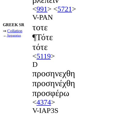
<
991
> <
5721
>
V-PAN
GREEK SR
τοτε
⇒
Collation
¶Τότε
→
Apparatus
τότε
<
5119
>
D
προσηνεχθη
προσηνέχθη
προσφέρω
<
4374
>
V-IAP3S