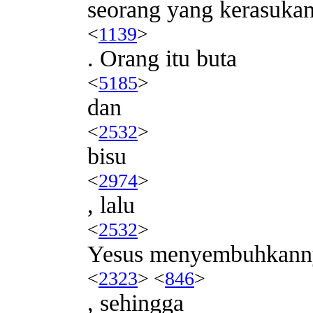
seorang yang kerasukan
<
1139
>
. Orang itu buta
<
5185
>
dan
<
2532
>
bisu
<
2974
>
, lalu
<
2532
>
Yesus menyembuhkann
<
2323
> <
846
>
, sehingga