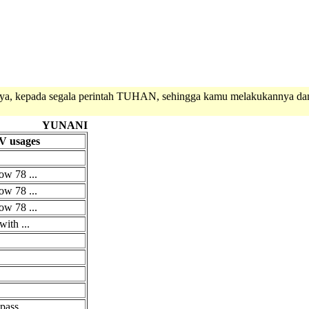
ya, kepada segala perintah TUHAN, sehingga kamu melakukannya dan 
YUNANI
V usages
low 78 ...
low 78 ...
low 78 ...
ith ...
ass ...