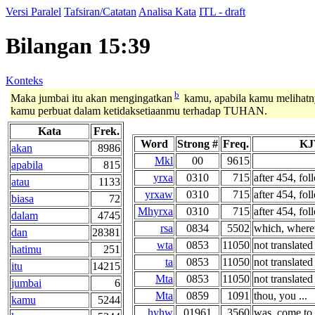
Versi Paralel
Tafsiran/Catatan
Analisa Kata
ITL - draft
Bilangan 15:39
Konteks
b
Maka jumbai itu akan mengingatkan
kamu, apabila kamu melihatn
kamu perbuat dalam ketidaksetiaanmu terhadap TUHAN.
Kata
Frek.
Word
Strong #
Freq.
KJ
akan
8986
Mkl
00
9615
apabila
815
yrxa
0310
715
after 454, fol
atau
1133
yrxaw
0310
715
after 454, fol
biasa
72
Mhyrxa
0310
715
after 454, fol
dalam
4745
rsa
0834
5502
which, wherew
dan
28381
wta
0853
11050
not translated
hatimu
251
ta
0853
11050
not translated
itu
14215
Mta
0853
11050
not translated
jumbai
6
Mta
0859
1091
thou, you ...
kamu
5244
hyhw
01961
3560
was, come to p