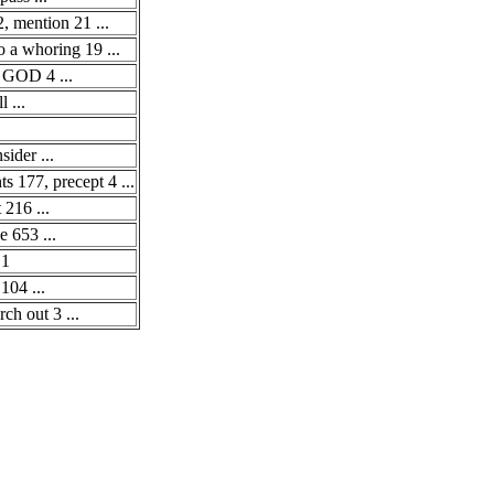
 mention 21 ...
go a whoring 19 ...
GOD 4 ...
l ...
sider ...
 177, precept 4 ...
 216 ...
 653 ...
 1
104 ...
rch out 3 ...