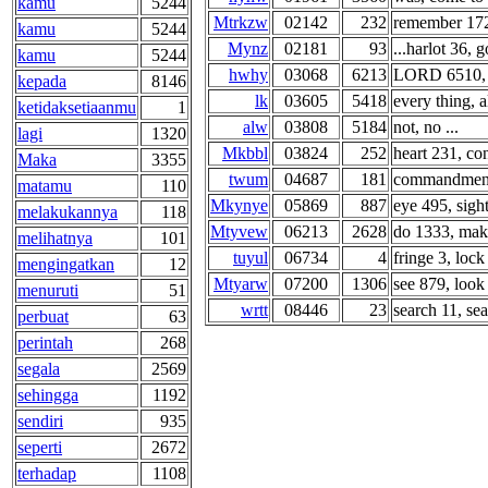
kamu
5244
Mtrkzw
02142
232
remember 172,
kamu
5244
Mynz
02181
93
...harlot 36, 
kamu
5244
hwhy
03068
6213
LORD 6510, 
kepada
8146
lk
03605
5418
every thing, al
ketidaksetiaanmu
1
alw
03808
5184
not, no ...
lagi
1320
Mkbbl
03824
252
heart 231, con
Maka
3355
twum
04687
181
commandments
matamu
110
Mkynye
05869
887
eye 495, sight
melakukannya
118
Mtyvew
06213
2628
do 1333, make
melihatnya
101
tuyul
06734
4
fringe 3, lock
mengingatkan
12
Mtyarw
07200
1306
see 879, look 
menuruti
51
wrtt
08446
23
search 11, sea
perbuat
63
perintah
268
segala
2569
sehingga
1192
sendiri
935
seperti
2672
terhadap
1108