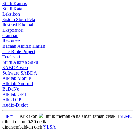
Studi Kamus
Studi Kata
Leksikon
Sistem Studi Peta
Ilustrasi Khotbah
Ekspositori
Gambar
Resource
Bacaan Alkitab Harian
The Bible Project
Tetelestai
Studi Alkitab Suku
SABDA web
Software SABDA
Alkitab Mobile
Alkitab Android
BaDeNo
Alkitab GPT
Alki-TOP
Audio-Diglot
TIP #11
: Klik ikon
untuk membuka halaman ramah cetak. [
SEMU
dibuat dalam
0.20
detik
dipersembahkan oleh
YLSA