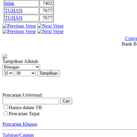
tidak
7402
TUHAN
7677
TUHAN
7677
Copyr
Bank BC
Tampilkan Alkitab
Pencarian Universal:
Hanya dalam TB
Pencarian Tepat
Pencarian Khusus
Tafsiran/Catatan