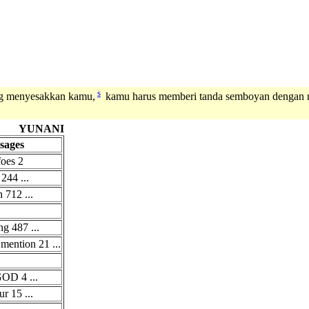
s
ng menyesakkan kamu,
kamu harus memberi tanda semboyan dengan na
YUNANI
sages
foes 2
244 ...
 712 ...
g 487 ...
mention 21 ...
OD 4 ...
r 15 ...