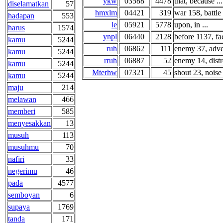
ykw
03588
4478
that, because ...
diselamatkan
57
hmxlm
04421
319
war 158, battle 
hadapan
553
le
05921
5778
upon, in ...
harus
1574
ynpl
06440
2128
before 1137, fac
kamu
5244
ruh
06862
111
enemy 37, adver
kamu
5244
rruh
06887
52
enemy 14, distre
kamu
5244
Mterhw
07321
45
shout 23, noise 
kamu
5244
maju
214
melawan
466
memberi
585
menyesakkan
13
musuh
113
musuhmu
70
nafiri
33
negerimu
46
pada
4577
semboyan
6
supaya
1769
tanda
171