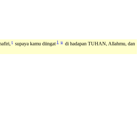
t
1
u
firi,
supaya kamu diingat
di hadapan TUHAN, Allahmu, dan