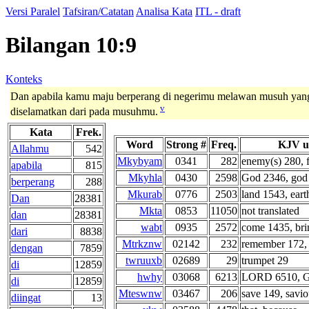
Versi Paralel
Tafsiran/Catatan
Analisa Kata
ITL - draft
Bilangan 10:9
Konteks
Dan apabila kamu maju berperang di negerimu melawan musuh ya
v
diselamatkan dari pada musuhmu.
Kata
Frek.
Word
Strong #
Freq.
KJV u
Allahmu
542
Mkybyam
0341
282
enemy(s) 280, 
apabila
815
Mkyhla
0430
2598
God 2346, god 
berperang
288
Mkurab
0776
2503
land 1543, earth
Dan
28381
Mkta
0853
11050
not translated
dan
28381
wabt
0935
2572
come 1435, brin
dari
8838
Mtrkznw
02142
232
remember 172, 
dengan
7859
twruuxb
02689
29
trumpet 29
di
12859
hwhy
03068
6213
LORD 6510, G
di
12859
Mteswnw
03467
206
save 149, saviou
diingat
13