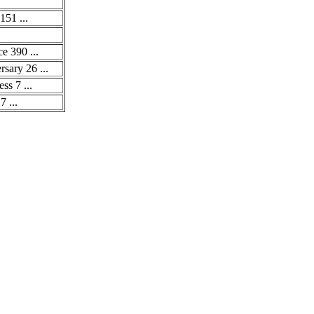
151 ...
e 390 ...
sary 26 ...
ss 7 ...
7 ...