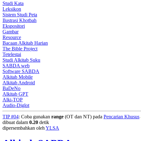
Studi Kata
Leksikon
Sistem Studi Peta
Ilustrasi Khotbah
Ekspositori
Gambar
Resource
Bacaan Alkitab Harian
The Bible Project
Tetelestai
Studi Alkitab Suku
SABDA web
Software SABDA
Alkitab Mobile
Alkitab Android
BaDeNo
Alkitab GPT
Alki-TOP
Audio-Diglot
TIP #04
: Coba gunakan
range
(OT dan NT) pada
Pencarian Khusus
dibuat dalam
0.20
detik
dipersembahkan oleh
YLSA