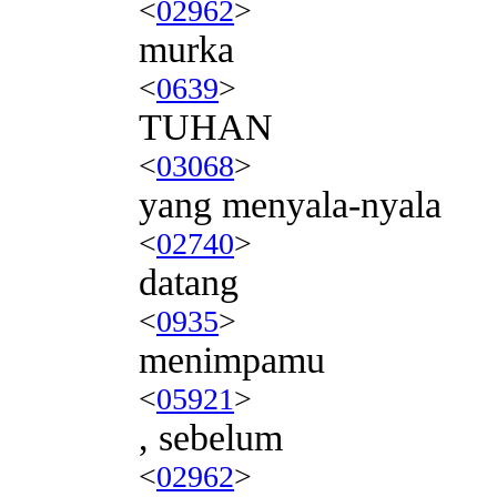
<
02962
>
murka
<
0639
>
TUHAN
<
03068
>
yang menyala-nyala
<
02740
>
datang
<
0935
>
menimpamu
<
05921
>
, sebelum
<
02962
>