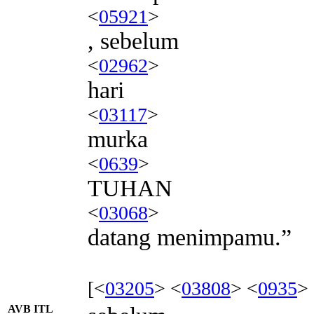
<
05921
>
, sebelum
<
02962
>
hari
<
03117
>
murka
<
0639
>
TUHAN
<
03068
>
datang menimpamu.”
[<
03205
> <
03808
> <
0935
>
AVB ITL