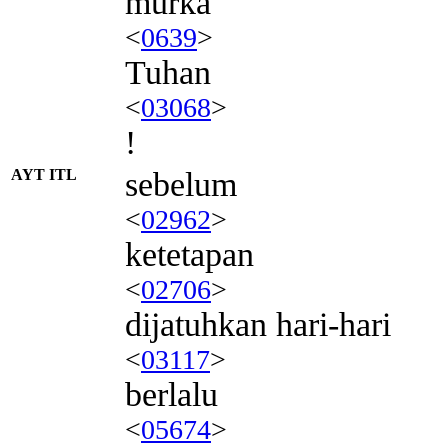
murka
<
0639
>
Tuhan
<
03068
>
!
AYT ITL
sebelum
<
02962
>
ketetapan
<
02706
>
dijatuhkan hari-hari
<
03117
>
berlalu
<
05674
>