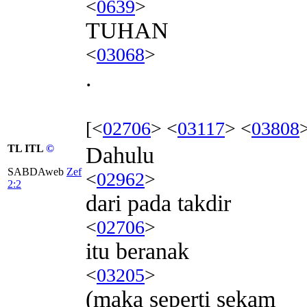
<
0639
>
TUHAN
<
03068
>
.
[<
02706
> <
03117
> <
03808
TL ITL
©
Dahulu
SABDAweb
Zef
<
02962
>
2:2
dari pada takdir
<
02706
>
itu beranak
<
03205
>
(maka seperti sekam