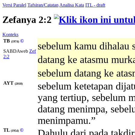
Versi Paralel
Tafsiran/Catatan
Analisa Kata
ITL - draft
Zefanya 2:2
Konteks
TB
©
(1974)
sebelum kamu dihalau s
SABDAweb
Zef
2:2
datang ke atasmu murk
sebelum datang ke ata
AYT
sebelum ketetapan dijat
(2018)
yang tertiup, sebelum
datang menimpa, sebe
menimpamu.”
TL
©
Dahulu dari pada takdir
(1954)