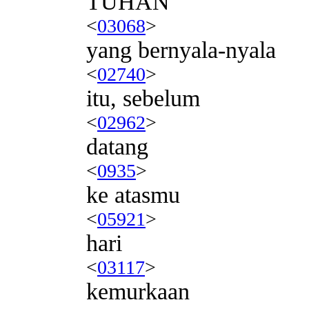
TUHAN
<
03068
>
yang bernyala-nyala
<
02740
>
itu, sebelum
<
02962
>
datang
<
0935
>
ke atasmu
<
05921
>
hari
<
03117
>
kemurkaan