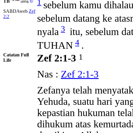
1
TB
©
sebelum kamu dihalau
(1974)
SABDAweb
Zef
sebelum datang ke at
2:2
3
nyala
itu, sebelum da
4
TUHAN
.
Catatan Full
1
Zef 2:1-3
Life
Nas :
Zef 2:1-3
Zefanya telah menyatak
Yehuda, suatu hari yang
kepastian hukuman telah
dihukum atas kemurtad