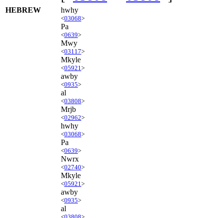
HEBREW
hwhy
<
03068
>
Pa
<
0639
>
Mwy
<
03117
>
Mkyle
<
05921
>
awby
<
0935
>
al
<
03808
>
Mrjb
<
02962
>
hwhy
<
03068
>
Pa
<
0639
>
Nwrx
<
02740
>
Mkyle
<
05921
>
awby
<
0935
>
al
<
03808
>