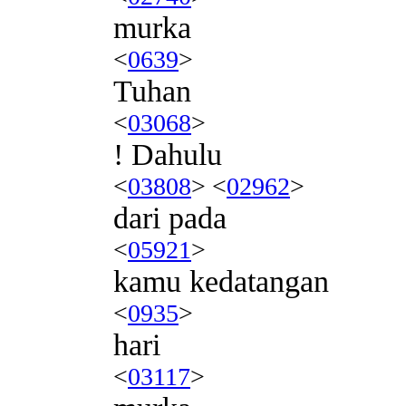
murka
<
0639
>
Tuhan
<
03068
>
! Dahulu
<
03808
> <
02962
>
dari pada
<
05921
>
kamu kedatangan
<
0935
>
hari
<
03117
>