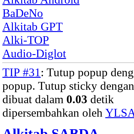
BaDeNo
Alkitab GPT
Alki-TOP
Audio-Diglot
TIP #31
: Tutup popup deng
popup. Tutup sticky denga
dibuat dalam
0.03
detik
dipersembahkan oleh
YLS
Alkitab SABDA