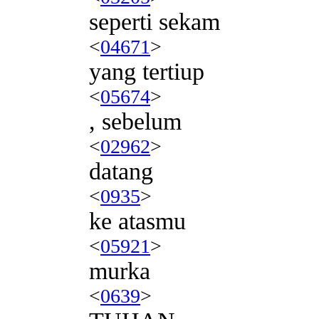
seperti sekam
<
04671
>
yang tertiup
<
05674
>
, sebelum
<
02962
>
datang
<
0935
>
ke atasmu
<
05921
>
murka
<
0639
>