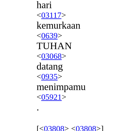
hari
<
03117
>
kemurkaan
<
0639
>
TUHAN
<
03068
>
datang
<
0935
>
menimpamu
<
05921
>
.
[<
03808
> <
03808
>]