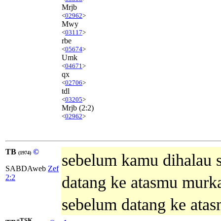
Mrjb
<
02962
>
Mwy
<
03117
>
rbe
<
05674
>
Umk
<
04671
>
qx
<
02706
>
tdl
<
03205
>
Mrjb
(2:2)
<
02962
>
TB
©
(1974)
sebelum kamu dihalau s
SABDAweb
Zef
2:2
datang ke atasmu murk
sebelum datang ke ata
+TSK