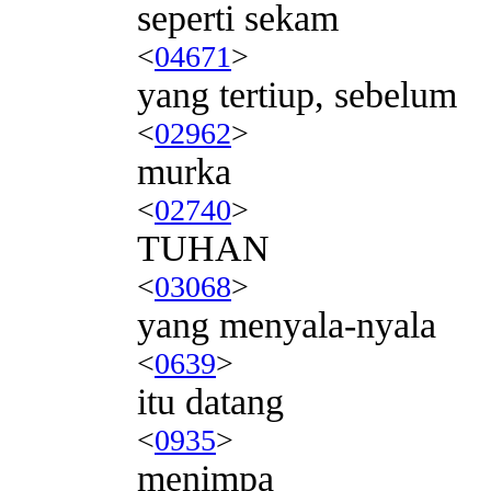
seperti sekam
<
04671
>
yang tertiup, sebelum
<
02962
>
murka
<
02740
>
TUHAN
<
03068
>
yang menyala-nyala
<
0639
>
itu datang
<
0935
>
menimpa