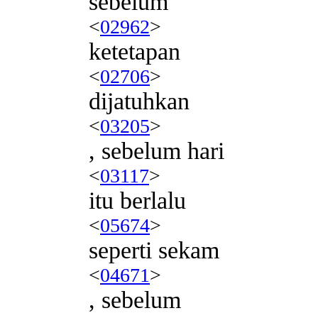
sebelum
<
02962
>
ketetapan
<
02706
>
dijatuhkan
<
03205
>
, sebelum hari
<
03117
>
itu berlalu
<
05674
>
seperti sekam
<
04671
>
, sebelum