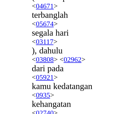
<
04671
>
terbanglah
<
05674
>
segala hari
<
03117
>
), dahulu
<
03808
> <
02962
>
dari pada
<
05921
>
kamu kedatangan
<
0935
>
kehangatan
<
02740
>