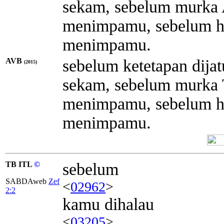
sekam, sebelum murka
menimpamu, sebelum h
menimpamu.
AVB
sebelum ketetapan dijat
(2015)
sekam, sebelum murka
menimpamu, sebelum 
menimpamu.
TB ITL
©
sebelum
SABDAweb
Zef
<
02962
>
2:2
kamu dihalau
<
03205
>