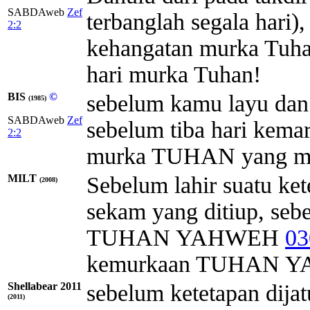
SABDAweb
Zef
terbanglah segala hari)
2:2
kehangatan murka Tuha
hari murka Tuhan!
BIS
©
sebelum kamu layu dan 
(1985)
SABDAweb
Zef
sebelum tiba hari kem
2:2
murka TUHAN yang men
MILT
Sebelum lahir suatu kete
(2008)
sekam yang ditiup, seb
TUHAN
YAHWEH
03
kemurkaan
TUHAN
Y
Shellabear 2011
sebelum ketetapan dijat
(2011)