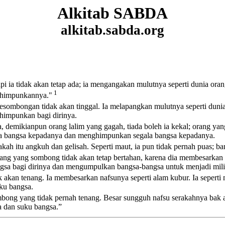
Alkitab SABDA
alkitab.sabda.org
api ia tidak akan tetap ada; ia mengangakan mulutnya seperti dunia or
1
ihimpunkannya.
"
esombongan tidak akan tinggal. Ia melapangkan mulutnya seperti dunia 
himpunkan bagi dirinya.
 demikianpun orang lalim yang gagah, tiada boleh ia kekal; orang yan
la bangsa kepadanya dan menghimpunkan segala bangsa kepadanya.
kah itu angkuh dan gelisah. Seperti maut, ia pun tidak pernah puas; b
rang yang sombong tidak akan tetap bertahan, karena dia membesarkan n
sa bagi dirinya dan mengumpulkan bangsa-bangsa untuk menjadi mil
k akan tenang. Ia membesarkan nafsunya seperti alam kubur. Ia seperti
ku bangsa.
sombong yang tidak pernah tenang. Besar sungguh nafsu serakahnya bak
 dan suku bangsa.”