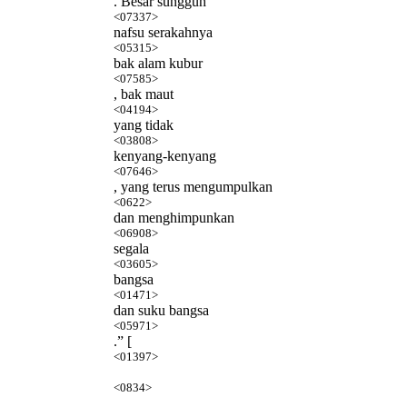
. Besar sungguh
<07337>
nafsu serakahnya
<05315>
bak alam kubur
<07585>
, bak maut
<04194>
yang tidak
<03808>
kenyang-kenyang
<07646>
, yang terus mengumpulkan
<0622>
dan menghimpunkan
<06908>
segala
<03605>
bangsa
<01471>
dan suku bangsa
<05971>
.” [
<01397>
<0834>