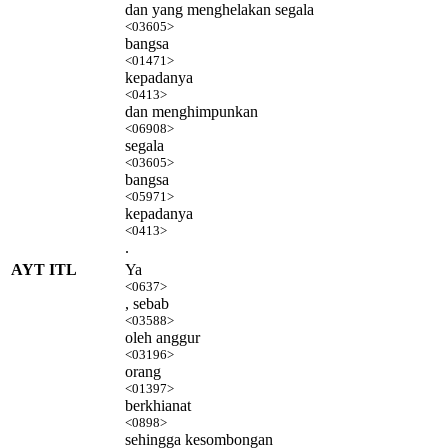
dan yang menghelakan segala
<03605>
bangsa
<01471>
kepadanya
<0413>
dan menghimpunkan
<06908>
segala
<03605>
bangsa
<05971>
kepadanya
<0413>
.
AYT ITL
Ya
<0637>
, sebab
<03588>
oleh anggur
<03196>
orang
<01397>
berkhianat
<0898>
sehingga kesombongan