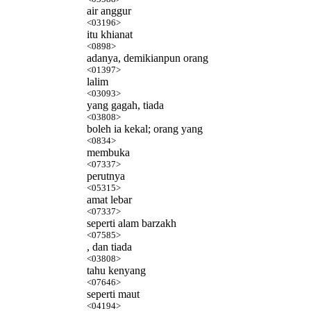
air anggur
<03196>
itu khianat
<0898>
adanya, demikianpun orang
<01397>
lalim
<03093>
yang gagah, tiada
<03808>
boleh ia kekal; orang yang
<0834>
membuka
<07337>
perutnya
<05315>
amat lebar
<07337>
seperti alam barzakh
<07585>
, dan tiada
<03808>
tahu kenyang
<07646>
seperti maut
<04194>