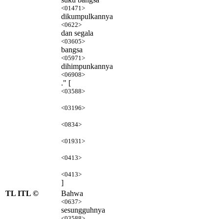
<01471>
dikumpulkannya
<0622>
dan segala
<03605>
bangsa
<05971>
dihimpunkannya
<06908>
." [
<03588>
<03196>
<0834>
<01931>
<0413>
<0413>
]
TL ITL ©
Bahwa
<0637>
sesungguhnya
<03588>