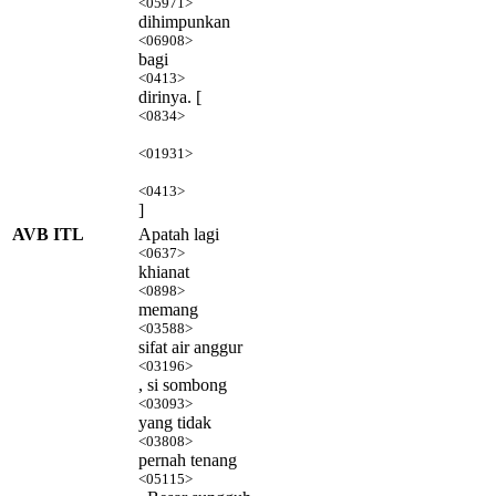
<05971>
dihimpunkan
<06908>
bagi
<0413>
dirinya. [
<0834>
<01931>
<0413>
]
AVB ITL
Apatah lagi
<0637>
khianat
<0898>
memang
<03588>
sifat air anggur
<03196>
, si sombong
<03093>
yang tidak
<03808>
pernah tenang
<05115>