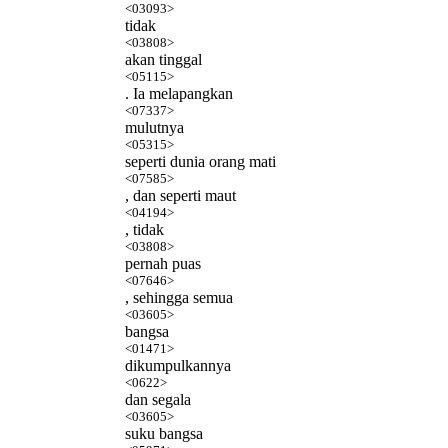
<03093>
tidak
<03808>
akan tinggal
<05115>
. Ia melapangkan
<07337>
mulutnya
<05315>
seperti dunia orang mati
<07585>
, dan seperti maut
<04194>
, tidak
<03808>
pernah puas
<07646>
, sehingga semua
<03605>
bangsa
<01471>
dikumpulkannya
<0622>
dan segala
<03605>
suku bangsa