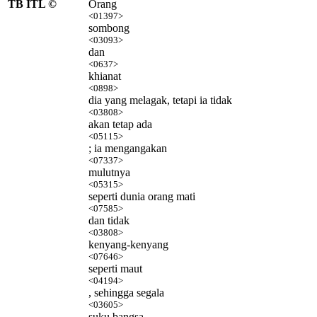
TB ITL ©
Orang
<01397>
sombong
<03093>
dan
<0637>
khianat
<0898>
dia yang melagak, tetapi ia tidak
<03808>
akan tetap ada
<05115>
; ia mengangakan
<07337>
mulutnya
<05315>
seperti dunia orang mati
<07585>
dan tidak
<03808>
kenyang-kenyang
<07646>
seperti maut
<04194>
, sehingga segala
<03605>
suku bangsa