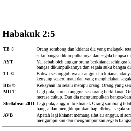
Habakuk 2:5
TB ©
Orang sombong
dan khianat dia yang melagak,
tet
suku bangsa dikumpulkannya dan segala bangsa d
AYT
Ya, sebab oleh anggur orang berkhianat sehingga k
bangsa dikumpulkannya dan segala suku bangsa di
TL ©
Bahwa sesungguhnya air anggur itu khianat adanya,
kenyang seperti maut dan yang menghelakan sega
BIS ©
Kekayaan itu selalu menipu orang. Orang yang sera
MILT
Lagi pula, karena anggur, seseorang berkhianat. O
merasa cukup. Dan dia mengumpulkan bangsa-bang
Shellabear 2011
Lagi pula, anggur itu khianat. Orang sombong tida
bangsa dan menghimpunkan bagi dirinya segala su
AVB
Apatah lagi khianat memang sifat air anggur, si 
mengumpulkan dan menghimpunkan segala bangsa