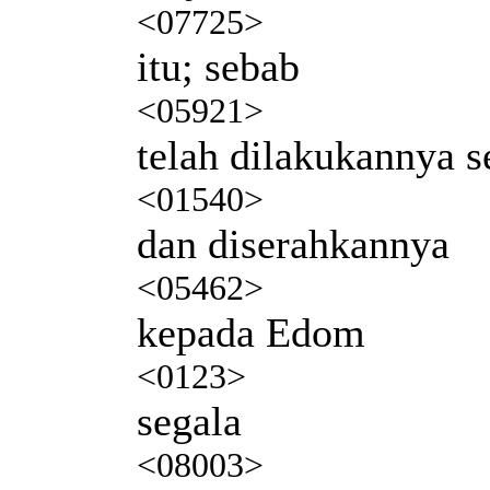
<07725>
itu; sebab
<05921>
telah dilakukannya s
<01540>
dan diserahkannya
<05462>
kepada Edom
<0123>
segala
<08003>