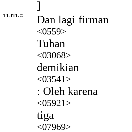
]
TL ITL ©
Dan lagi firman
<0559>
Tuhan
<03068>
demikian
<03541>
: Oleh karena
<05921>
tiga
<07969>