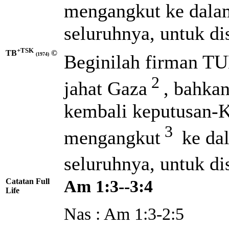
mengangkut ke dal
seluruhnya, untuk d
+TSK
TB
©
Beginilah firman T
(1974)
2
jahat Gaza
, bahka
kembali keputusan-K
3
mengangkut
ke da
seluruhnya, untuk d
Catatan Full
Am 1:3--3:4
Life
Nas : Am 1:3-2:5