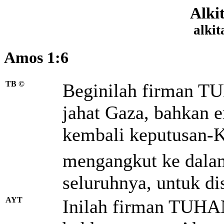
Alki
alkit
Amos 1:6
TB ©
Beginilah firman TU
jahat Gaza,
bahkan e
kembali keputusan-
mengangkut ke dal
seluruhnya, untuk d
AYT
Inilah firman TUHAN