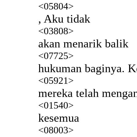
<05804>
, Aku tidak
<03808>
akan menarik balik
<07725>
hukuman baginya. K
<05921>
mereka telah menga
<01540>
kesemua
<08003>