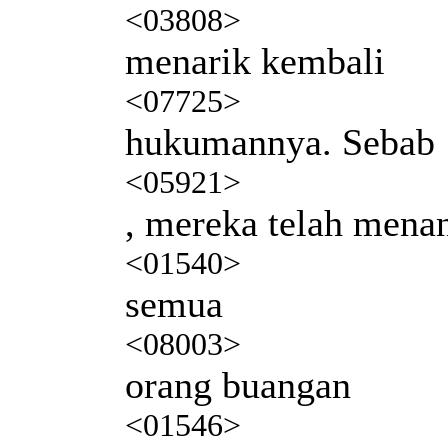
<03808>
menarik kembali
<07725>
hukumannya. Sebab
<05921>
, mereka telah mena
<01540>
semua
<08003>
orang buangan
<01546>