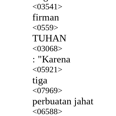
<03541>
firman
<0559>
TUHAN
<03068>
: "Karena
<05921>
tiga
<07969>
perbuatan jahat
<06588>