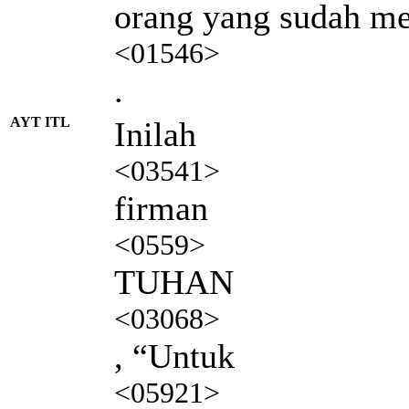
orang yang sudah me
<01546>
.
AYT ITL
Inilah
<03541>
firman
<0559>
TUHAN
<03068>
, “Untuk
<05921>