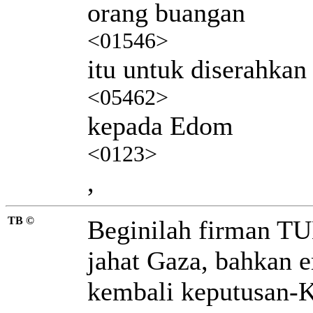
orang buangan
<01546>
itu untuk diserahkan
<05462>
kepada Edom
<0123>
,
TB ©
Beginilah firman TU
jahat Gaza,
bahkan e
kembali keputusan-