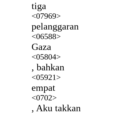
tiga
<07969>
pelanggaran
<06588>
Gaza
<05804>
, bahkan
<05921>
empat
<0702>
, Aku takkan