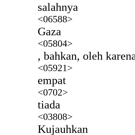
salahnya
<06588>
Gaza
<05804>
, bahkan, oleh karen
<05921>
empat
<0702>
tiada
<03808>
Kujauhkan