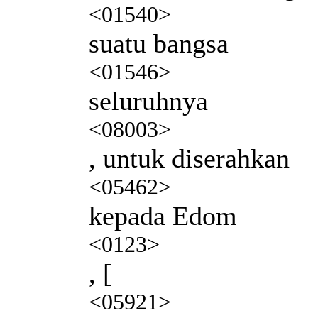
<01540>
suatu bangsa
<01546>
seluruhnya
<08003>
, untuk diserahkan
<05462>
kepada Edom
<0123>
, [
<05921>