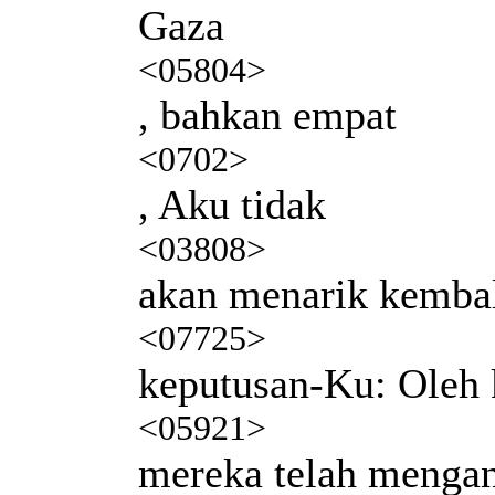
Gaza
<05804>
, bahkan empat
<0702>
, Aku tidak
<03808>
akan menarik kemba
<07725>
keputusan-Ku: Oleh 
<05921>
mereka telah menga