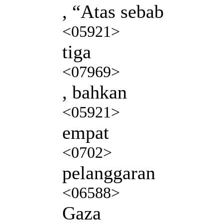
, “Atas sebab
<05921>
tiga
<07969>
, bahkan
<05921>
empat
<0702>
pelanggaran
<06588>
Gaza