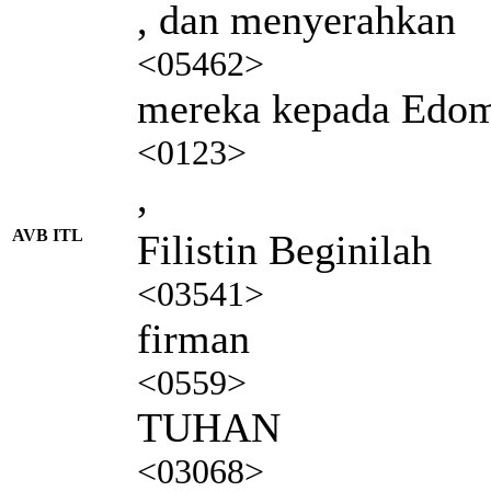
, dan menyerahkan
<05462>
mereka kepada Edo
<0123>
,
AVB ITL
Filistin Beginilah
<03541>
firman
<0559>
TUHAN
<03068>