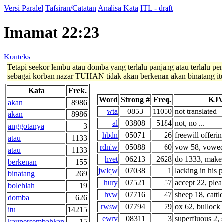
Versi Paralel
Tafsiran/Catatan
Analisa Kata
ITL - draft
Imamat 22:23
Konteks
Tetapi seekor lembu atau domba yang terlalu panjang atau terlalu p
sebagai korban nazar TUHAN tidak akan berkenan akan binatang it
Kata
Frek.
Word
Strong #
Freq.
KJV
akan
8986
wta
0853
11050
not translated
akan
8986
al
03808
5184
not, no ...
anggotanya
3
hbdn
05071
26
freewill offerin
atau
1133
rdnlw
05088
60
vow 58, vowe
atau
1133
hvet
06213
2628
do 1333, make 
berkenan
155
jwlqw
07038
1
lacking in his p
binatang
269
hury
07521
57
accept 22, pleas
bolehlah
19
hvw
07716
47
sheep 18, cattle
domba
626
rwsw
07794
79
ox 62, bullock 
itu
14215
ewrv
08311
3
superfluous 2, 
kaupersembahkan
15