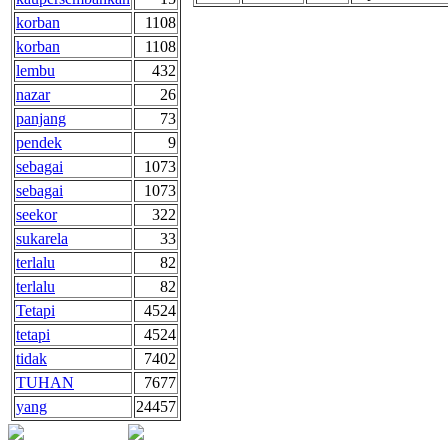
korban
1108
korban
1108
lembu
432
nazar
26
panjang
73
pendek
9
sebagai
1073
sebagai
1073
seekor
322
sukarela
33
terlalu
82
terlalu
82
Tetapi
4524
tetapi
4524
tidak
7402
TUHAN
7677
yang
24457