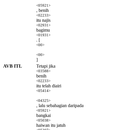
<05921>
, benih
<02233>
itu najis
<02931>
bagimu
<01931>
. [
<00>
<00>
]
AVB ITL
Tetapi jika
<03588>
benih
<02233>
itu telah diairi
<05414>
<04325>
, lalu sebahagian daripada
<05921>
bangkai
<05038>
haiwan itu jatuh