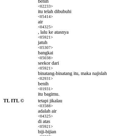
benih
<02233>
itu telah dibubuhi
<05414>
air
<04325>
, lalu ke atasnya
<05921>
jatuh
<05307>
bangkai
<05038>
seekor dari
<05921>
binatang-binatang itu, maka najislah
<02931>
benih
<01931>
itu bagimu.
TL ITL ©
tetapi jikalau
<03588>
adalah air
<04325>
di atas
<05921>
biji-bijian