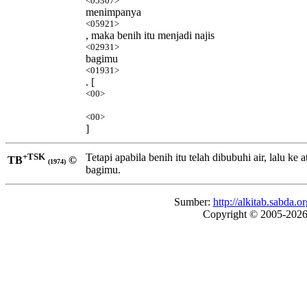
<05307>
menimpanya
<05921>
, maka benih itu menjadi najis
<02931>
bagimu
<01931>
. [
<00>
<00>
]
+TSK
Tetapi apabila benih itu telah dibubuhi air, lalu ke
TB
©
(1974)
bagimu.
Sumber:
http://alkitab.sabda
Copyright © 2005-202