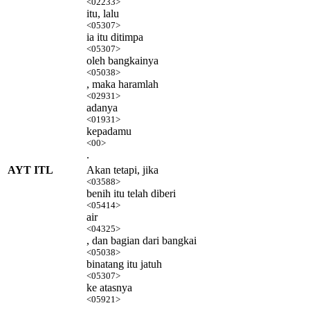
<02233>
itu, lalu
<05307>
ia itu ditimpa
<05307>
oleh bangkainya
<05038>
, maka haramlah
<02931>
adanya
<01931>
kepadamu
<00>
.
AYT ITL
Akan tetapi, jika
<03588>
benih itu telah diberi
<05414>
air
<04325>
, dan bagian dari bangkai
<05038>
binatang itu jatuh
<05307>
ke atasnya
<05921>