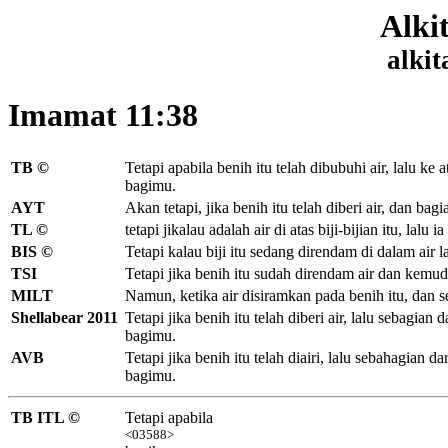
Alki
alkit
Imamat 11:38
TB ©
Tetapi apabila benih itu telah dibubuhi air, lalu ke
bagimu.
AYT
Akan tetapi, jika benih itu telah diberi air, dan bag
TL ©
tetapi jikalau adalah air di atas biji-bijian itu, l
BIS ©
Tetapi kalau biji itu sedang direndam di dalam air l
TSI
Tetapi jika benih itu sudah direndam air dan kemud
MILT
Namun, ketika air disiramkan pada benih itu, dan s
Shellabear 2011
Tetapi jika benih itu telah diberi air, lalu sebagi
bagimu.
AVB
Tetapi jika benih itu telah diairi, lalu sebahagian
bagimu.
TB ITL ©
Tetapi apabila
<03588>