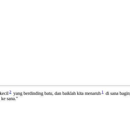
2
1
kecil
yang berdinding batu, dan baiklah kita menaruh
di sana bagin
 ke sana."