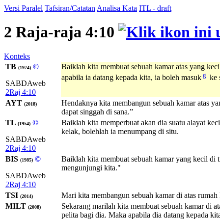
Versi Paralel
Tafsiran/Catatan
Analisa Kata
ITL - draft
2 Raja-raja 4:10
Konteks
TB
©
Baiklah kita membuat sebuah kamar atas yang kecil
(1974)
g
apabila ia datang kepada kita, ia boleh masuk
ke 
SABDAweb
2Raj 4:10
AYT
Hendaknya kita membangun sebuah kamar atas yang k
(2018)
dapat singgah di sana.”
TL
©
Baiklah kita memperbuat akan dia suatu alayat keci
(1954)
kelak, bolehlah ia menumpang di situ.
SABDAweb
2Raj 4:10
BIS
©
Baiklah kita membuat sebuah kamar yang kecil di ti
(1985)
mengunjungi kita."
SABDAweb
2Raj 4:10
TSI
Mari kita membangun sebuah kamar di atas rumah kit
(2014)
MILT
Sekarang marilah kita membuat sebuah kamar di ata
(2008)
pelita bagi dia. Maka apabila dia datang kepada kit