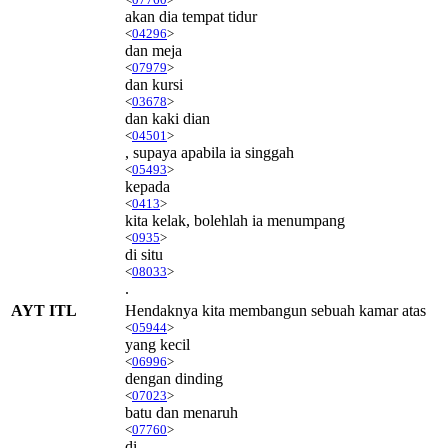
akan dia tempat tidur
<
04296
>
dan meja
<
07979
>
dan kursi
<
03678
>
dan kaki dian
<
04501
>
, supaya apabila ia singgah
<
05493
>
kepada
<
0413
>
kita kelak, bolehlah ia menumpang
<
0935
>
di situ
<
08033
>
.
AYT ITL
Hendaknya kita membangun sebuah kamar atas
<
05944
>
yang kecil
<
06996
>
dengan dinding
<
07023
>
batu dan menaruh
<
07760
>
di