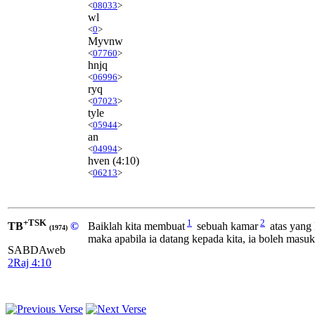
<
08033
>
wl
<
0
>
Myvnw
<
07760
>
hnjq
<
06996
>
ryq
<
07023
>
tyle
<
05944
>
an
<
04994
>
hven
(4:10)
<
06213
>
+TSK
1
2
TB
©
Baiklah kita membuat
sebuah kamar
atas yang 
(1974)
maka apabila ia datang kepada kita, ia boleh masuk
SABDAweb
2Raj 4:10