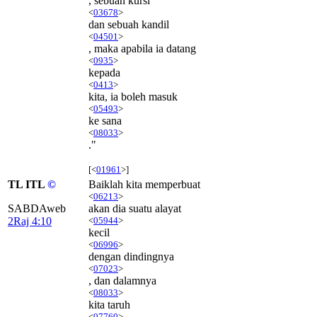
, sebuah kursi
<
03678
>
dan sebuah kandil
<
04501
>
, maka apabila ia datang
<
0935
>
kepada
<
0413
>
kita, ia boleh masuk
<
05493
>
ke sana
<
08033
>
."
[<
01961
>]
TL ITL
©
Baiklah kita memperbuat
<
06213
>
SABDAweb
akan dia suatu alayat
2Raj 4:10
<
05944
>
kecil
<
06996
>
dengan dindingnya
<
07023
>
, dan dalamnya
<
08033
>
kita taruh
<
07760
>