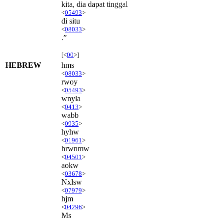
kita, dia dapat tinggal
<
05493
>
di situ
<
08033
>
.”
[<
00
>]
HEBREW
hms
<
08033
>
rwoy
<
05493
>
wnyla
<
0413
>
wabb
<
0935
>
hyhw
<
01961
>
hrwnmw
<
04501
>
aokw
<
03678
>
Nxlsw
<
07979
>
hjm
<
04296
>
Ms