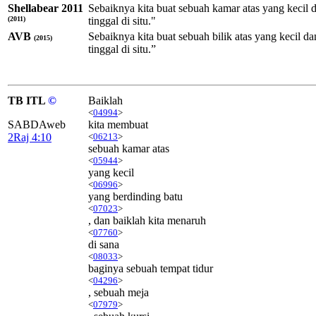
Shellabear 2011
Sebaiknya kita buat sebuah kamar atas yang kecil dan
(2011)
tinggal di situ."
AVB
Sebaiknya kita buat sebuah bilik atas yang kecil dan 
(2015)
tinggal di situ.”
TB ITL
©
Baiklah
<
04994
>
SABDAweb
kita membuat
2Raj 4:10
<
06213
>
sebuah kamar atas
<
05944
>
yang kecil
<
06996
>
yang berdinding batu
<
07023
>
, dan baiklah kita menaruh
<
07760
>
di sana
<
08033
>
baginya sebuah tempat tidur
<
04296
>
, sebuah meja
<
07979
>