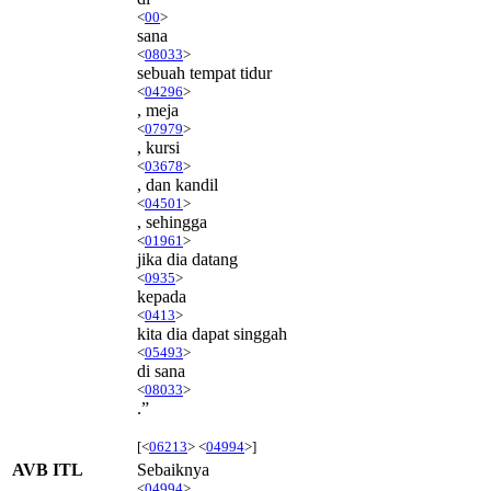
<
00
>
sana
<
08033
>
sebuah tempat tidur
<
04296
>
, meja
<
07979
>
, kursi
<
03678
>
, dan kandil
<
04501
>
, sehingga
<
01961
>
jika dia datang
<
0935
>
kepada
<
0413
>
kita dia dapat singgah
<
05493
>
di sana
<
08033
>
.”
[<
06213
> <
04994
>]
AVB ITL
Sebaiknya
<
04994
>