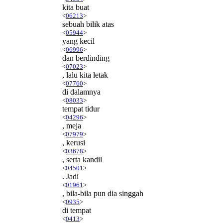
kita buat
<
06213
>
sebuah bilik atas
<
05944
>
yang kecil
<
06996
>
dan berdinding
<
07023
>
, lalu kita letak
<
07760
>
di dalamnya
<
08033
>
tempat tidur
<
04296
>
, meja
<
07979
>
, kerusi
<
03678
>
, serta kandil
<
04501
>
. Jadi
<
01961
>
, bila-bila pun dia singgah
<
0935
>
di tempat
<
0413
>