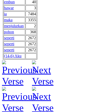
embun
40
hawar
3
ia
7484
maka
3355
menjulurkan
2
pohon
368
seperti
2672
seperti
2672
seperti
2672
(14-6) Aku