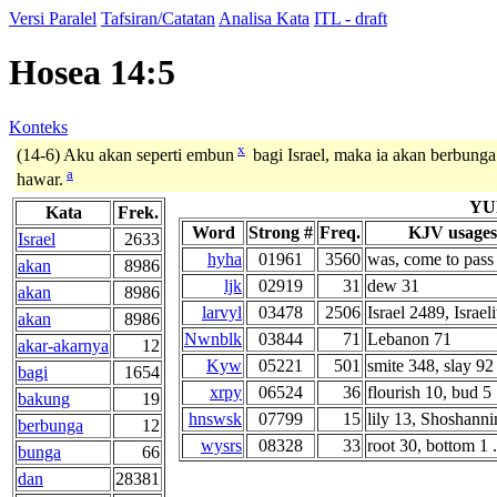
Versi Paralel
Tafsiran/Catatan
Analisa Kata
ITL - draft
Hosea 14:5
Konteks
x
(14-6) Aku akan seperti embun
bagi Israel, maka ia akan berbunga
a
hawar.
YU
Kata
Frek.
Word
Strong #
Freq.
KJV usages
Israel
2633
hyha
01961
3560
was, come to pass 
akan
8986
ljk
02919
31
dew 31
akan
8986
larvyl
03478
2506
Israel 2489, Israel
akan
8986
Nwnblk
03844
71
Lebanon 71
akar-akarnya
12
Kyw
05221
501
smite 348, slay 92 
bagi
1654
xrpy
06524
36
flourish 10, bud 5 .
bakung
19
hnswsk
07799
15
lily 13, Shoshann
berbunga
12
wysrs
08328
33
root 30, bottom 1 .
bunga
66
dan
28381