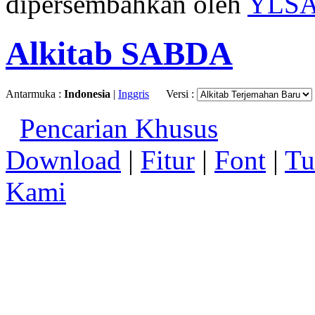
dipersembahkan oleh
YLS
Alkitab SABDA
Antarmuka :
Indonesia
|
Inggris
Versi :
Pencarian Khusus
Download
|
Fitur
|
Font
|
Tu
Kami