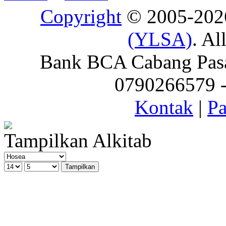
Copyright
© 2005-20
(YLSA)
. Al
Bank BCA Cabang Pasar
0790266579 - 
Kontak
|
Pa
Tampilkan Alkitab