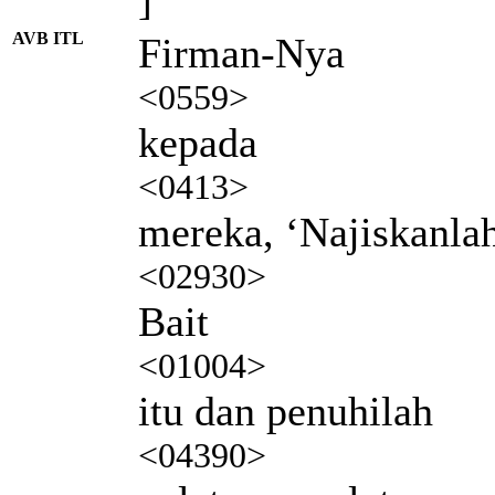
AVB ITL
Firman-Nya
<0559>
kepada
<0413>
mereka, ‘Najiskanla
<02930>
Bait
<01004>
itu dan penuhilah
<04390>