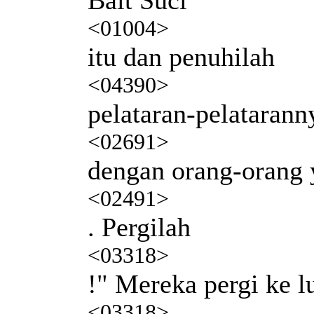
<01004>
itu dan penuhilah
<04390>
pelataran-pelatarann
<02691>
dengan orang-orang 
<02491>
. Pergilah
<03318>
!" Mereka pergi ke l
<03318>