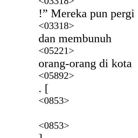
<03318>
!” Mereka pun pergi
<03318>
dan membunuh
<05221>
orang-orang di kota
<05892>
. [
<0853>
<0853>
]