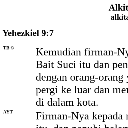
Alki
alkit
Yehezkiel 9:7
TB ©
Kemudian firman-Ny
Bait Suci itu dan pe
dengan orang-orang 
pergi ke luar dan m
di dalam kota.
AYT
Firman-Nya kepada m