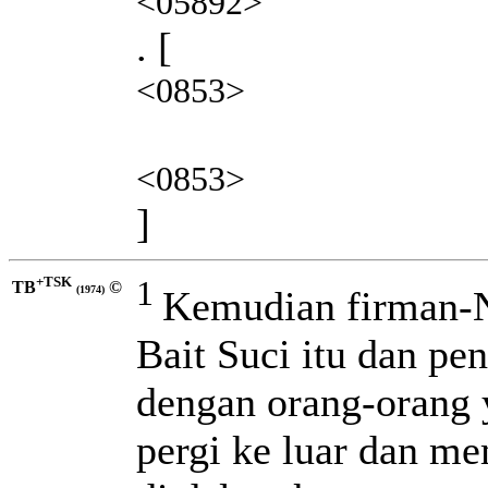
<05892>
. [
<0853>
<0853>
]
+TSK
1
TB
©
Kemudian firman-N
(1974)
Bait Suci itu dan pe
dengan orang-orang 
pergi ke luar dan m