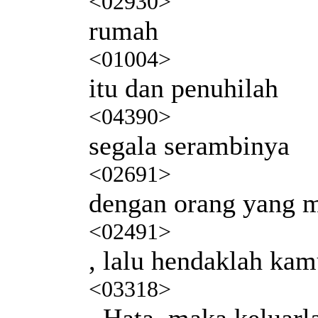
<02930>
rumah
<01004>
itu dan penuhilah
<04390>
segala serambinya
<02691>
dengan orang yang m
<02491>
, lalu hendaklah kam
<03318>
. Hata, maka keluarl