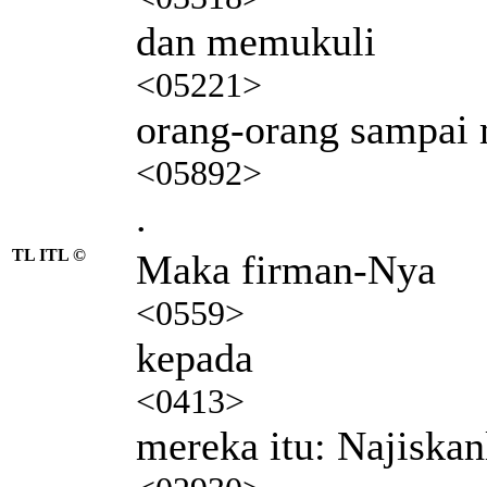
dan memukuli
<05221>
orang-orang sampai 
<05892>
.
TL ITL ©
Maka firman-Nya
<0559>
kepada
<0413>
mereka itu: Najiskan