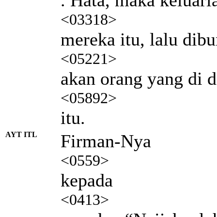
<03318>
mereka itu, lalu dib
<05221>
akan orang yang di 
<05892>
itu.
AYT ITL
Firman-Nya
<0559>
kepada
<0413>