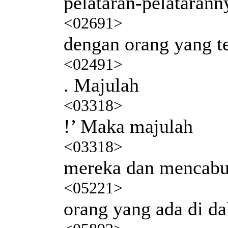
pelataran-pelatarann
<02691>
dengan orang yang t
<02491>
. Majulah
<03318>
!’ Maka majulah
<03318>
mereka dan mencabu
<05221>
orang yang ada di d