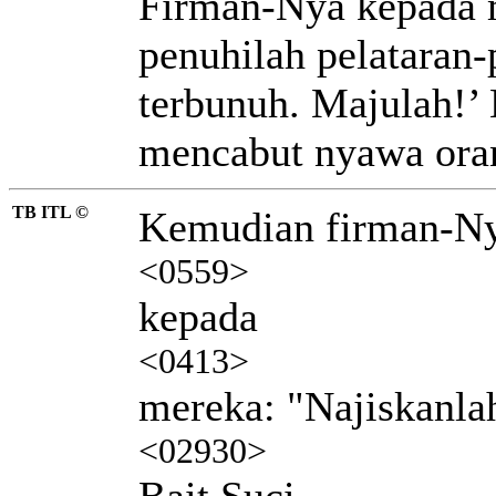
Firman-Nya kepada m
penuhilah pelataran
terbunuh. Majulah!’
mencabut nyawa oran
TB ITL ©
Kemudian firman-N
<0559>
kepada
<0413>
mereka: "Najiskanla
<02930>
Bait Suci