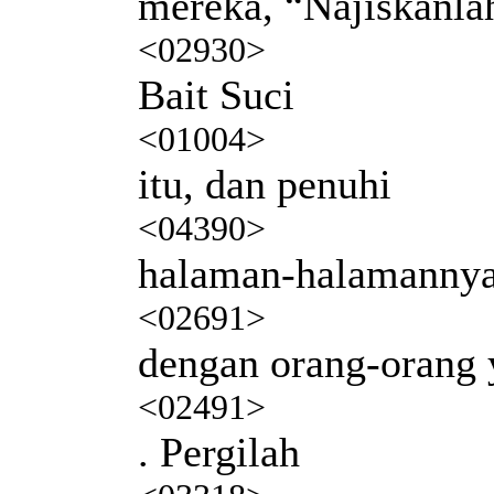
mereka, “Najiskanla
<02930>
Bait Suci
<01004>
itu, dan penuhi
<04390>
halaman-halamanny
<02691>
dengan orang-orang 
<02491>
. Pergilah