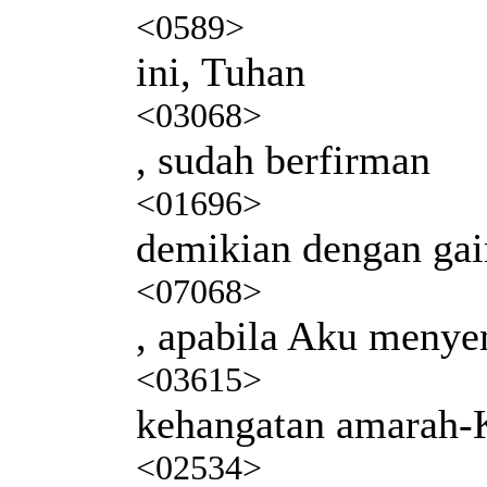
<0589>
ini, Tuhan
<03068>
, sudah berfirman
<01696>
demikian dengan ga
<07068>
, apabila Aku meny
<03615>
kehangatan amarah-
<02534>