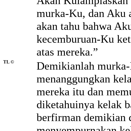
Akan Kulampiaskan
murka-Ku, dan Aku 
akan tahu bahwa Ak
kecemburuan-Ku ket
atas mereka.”
TL ©
Demikianlah murka-
menanggungkan kela
mereka itu dan mem
diketahuinya kelak 
berfirman demikian 
menyempurnakan keh