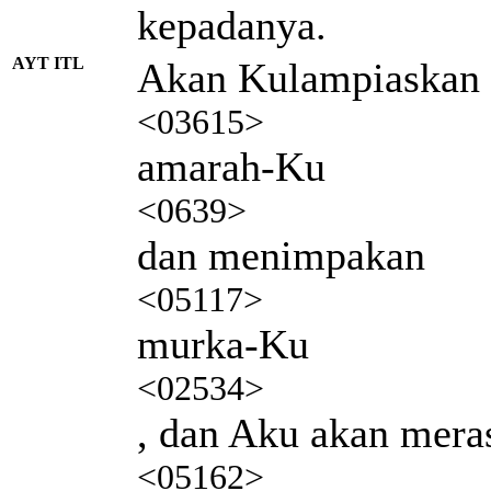
kepadanya.
AYT ITL
Akan Kulampiaskan
<03615>
amarah-Ku
<0639>
dan menimpakan
<05117>
murka-Ku
<02534>
, dan Aku akan mera
<05162>