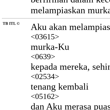
melampiaskan murka
TB ITL ©
Aku akan melampia
<03615>
murka-Ku
<0639>
kepada mereka, sehi
<02534>
tenang kembali
<05162>
dan Aku merasa pua