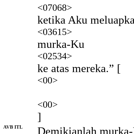
<07068>
ketika Aku meluapk
<03615>
murka-Ku
<02534>
ke atas mereka.” [
<00>
<00>
]
AVB ITL
Demikianlah murka