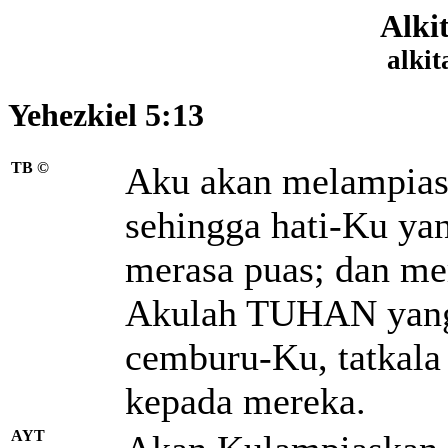
Alki
alkit
Yehezkiel 5:13
TB ©
Aku akan melampia
sehingga hati-Ku ya
merasa puas;
dan mer
Akulah TUHAN yang
cemburu-Ku,
tatkal
kepada mereka.
AYT