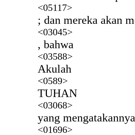
<05117>
; dan mereka akan m
<03045>
, bahwa
<03588>
Akulah
<0589>
TUHAN
<03068>
yang mengatakanny
<01696>