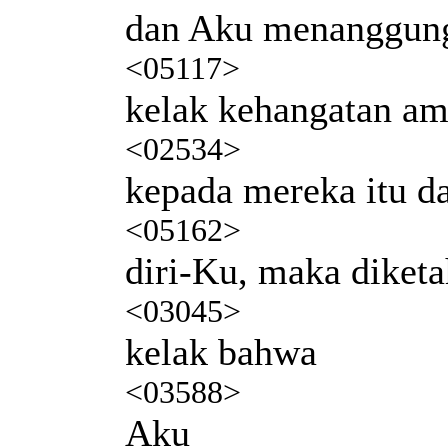
dan Aku menanggun
<05117>
kelak kehangatan a
<02534>
kepada mereka itu 
<05162>
diri-Ku, maka diket
<03045>
kelak bahwa
<03588>
Aku