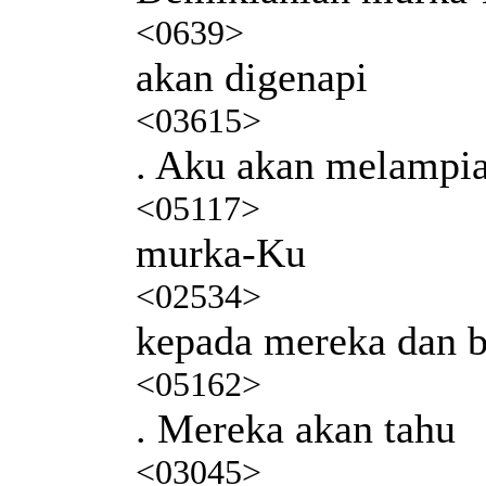
<0639>
akan digenapi
<03615>
. Aku akan melampi
<05117>
murka-Ku
<02534>
kepada mereka dan b
<05162>
. Mereka akan tahu
<03045>