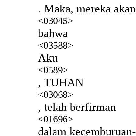
. Maka, mereka akan
<03045>
bahwa
<03588>
Aku
<0589>
, TUHAN
<03068>
, telah berfirman
<01696>
dalam kecemburuan