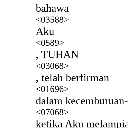
bahawa
<03588>
Aku
<0589>
, TUHAN
<03068>
, telah berfirman
<01696>
dalam kecemburuan
<07068>
ketika Aku melampi