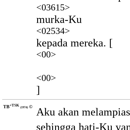
<03615>
murka-Ku
<02534>
kepada mereka. [
<00>
<00>
]
+TSK
TB
©
Aku akan melampia
(1974)
sehingga hati-Ku ya