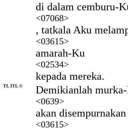
di dalam cemburu-K
<07068>
, tatkala Aku melam
<03615>
amarah-Ku
<02534>
kepada mereka.
TL ITL ©
Demikianlah murka
<0639>
akan disempurnakan
<03615>